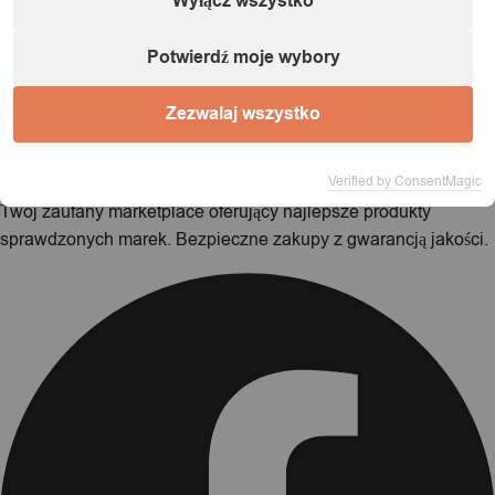
Wyłącz wszystko
Możesz kontynuować przeglądanie sklepu lub przejść
bezpośrednio do realizacji zamówienia.
Potwierdź moje wybory
Kontynuuj zakupy
Zamów teraz
Zezwalaj wszystko
Verified by ConsentMagic
Twój zaufany marketplace oferujący najlepsze produkty
sprawdzonych marek. Bezpieczne zakupy z gwarancją jakości.
Facebook