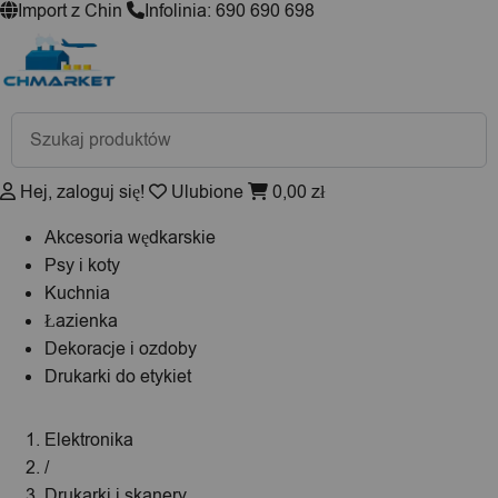
Import z Chin
Infolinia: 690 690 698
Wyszukiwarka
produktów
Hej, zaloguj się!
Ulubione
0,00
zł
Akcesoria wędkarskie
Psy i koty
Kuchnia
Łazienka
Dekoracje i ozdoby
Drukarki do etykiet
Elektronika
/
Drukarki i skanery