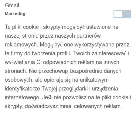
Gmail.
Kabel usb - microusb 0,25 m 1a czarny woreczek
Marketing
10,00
zł
Te pliki cookie i skrypty mogą być ustawione na
naszej stronie przez naszych partnerów
reklamowych. Mogą być one wykorzystywane przez
Opis produktu
te firmy do tworzenia profilu Twoich zainteresowań i
wyświetlania Ci odpowiednich reklam na innych
Kupujesz 1 rolkę o rozmiarze etykiet termicznych
stronach. Nie przechowują bezpośrednio danych
38x25+40mm - aż 1000 sztuk
naklejek do drukarek Niimbot
osobowych, ale opierają się na unikatowym
K3 oraz K3W.
identyfikatorze Twojej przeglądarki i urządzenia
Etykiety do oznaczania kabli np. w serwerowniach,
internetowego. Jeśli nie pozwolisz na te pliki cookie i
rozdzielniach itp.
skrypty, doświadczysz mniej celowanych reklam.
Rolki nie pasują do innych drukarek oraz innych serii.
Model: 38x65CAB_K3_YE