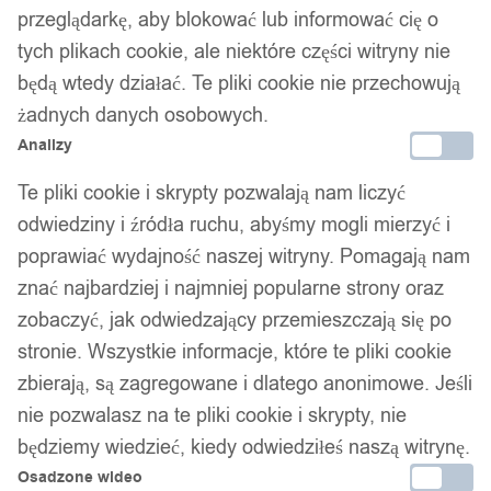
Niimbot etykiety naklejki
przeglądarkę, aby blokować lub informować cię o
tych plikach cookie, ale niektóre części witryny nie
38*25+40mm 1000szt do
będą wtedy działać. Te pliki cookie nie przechowują
drukarki k3/w kabli yellow
żadnych danych osobowych.
Analizy
78,99
zł
Te pliki cookie i skrypty pozwalają nam liczyć
Darmowa dostawa od 90 zł
odwiedziny i źródła ruchu, abyśmy mogli mierzyć i
Dostawa w 24h
poprawiać wydajność naszej witryny. Pomagają nam
Zamówienia złożone do 14:00 wysyłamy tego samego dnia.
znać najbardziej i najmniej popularne strony oraz
zobaczyć, jak odwiedzający przemieszczają się po
Dostawa w 24h
stronie. Wszystkie informacje, które te pliki cookie
Zamówienia złożone do 14:00 wysyłamy tego samego dnia.
zbierają, są zagregowane i dlatego anonimowe. Jeśli
nie pozwalasz na te pliki cookie i skrypty, nie
Kod produktu:
38x65CAB_K3_YE
Dostępny w magazynie - szybka dostawa
będziemy wiedzieć, kiedy odwiedziłeś naszą witrynę.
Osadzone wideo