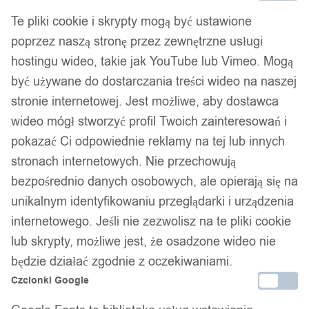
Dodaj do koszyka
Te pliki cookie i skrypty mogą być ustawione
poprzez naszą stronę przez zewnętrzne usługi
Zamówienia złożone do 14:00 w dni robocze wysyłamy tego
hostingu wideo, takie jak YouTube lub Vimeo. Mogą
samego dnia.
być używane do dostarczania treści wideo na naszej
stronie internetowej. Jest możliwe, aby dostawca
wideo mógł stworzyć profil Twoich zainteresowań i
Bezpieczne płatności
pokazać Ci odpowiednie reklamy na tej lub innych
stronach internetowych. Nie przechowują
bezpośrednio danych osobowych, ale opierają się na
14 dni na zwrot
unikalnym identyfikowaniu przeglądarki i urządzenia
internetowego. Jeśli nie zezwolisz na te pliki cookie
lub skrypty, możliwe jest, że osadzone wideo nie
Gwarancja producenta
będzie działać zgodnie z oczekiwaniami.
Czcionki Google