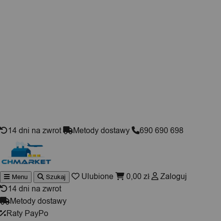
Skip to content
14 dni na zwrot
Metody dostawy
690 690 698
Ulubione
0,00
zł
Zaloguj
Menu
Szukaj
Wyszukiwarka
produktów
14 dni na zwrot
Metody dostawy
Raty PayPo