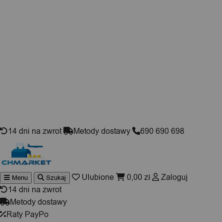
Skip to content
14 dni na zwrot
Metody dostawy
690 690 698
Ulubione
0,00
zł
Zaloguj
Menu
Szukaj
Wyszukiwarka
produktów
14 dni na zwrot
Metody dostawy
Raty PayPo