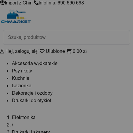
Import z Chin
Infolinia: 690 690 698
Wyszukiwarka
produktów
Hej, zaloguj się!
Ulubione
0,00
zł
Akcesoria wędkarskie
Psy i koty
Kuchnia
Łazienka
Dekoracje i ozdoby
Drukarki do etykiet
Elektronika
/
Drukarki i skanery