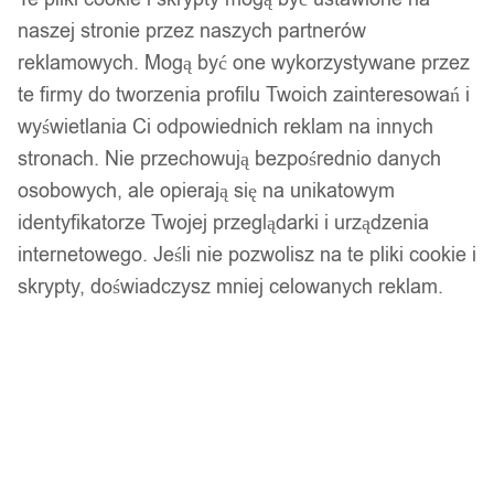
naszej stronie przez naszych partnerów
32,99
zł
reklamowych. Mogą być one wykorzystywane przez
Darmowa dostawa od 90 zł
te firmy do tworzenia profilu Twoich zainteresowań i
Dostawa w 24h
wyświetlania Ci odpowiednich reklam na innych
Zamówienia złożone do 14:00 wysyłamy tego samego dnia.
stronach. Nie przechowują bezpośrednio danych
Dostawa w 24h
osobowych, ale opierają się na unikatowym
identyfikatorze Twojej przeglądarki i urządzenia
Zamówienia złożone do 14:00 wysyłamy tego samego dnia.
internetowego. Jeśli nie pozwolisz na te pliki cookie i
Kod produktu:
1440_SAKURA
skrypty, doświadczysz mniej celowanych reklam.
Dostępny w magazynie - szybka dostawa
Dodaj do koszyka
Zamówienia złożone do 14:00 w dni robocze wysyłamy tego
samego dnia.