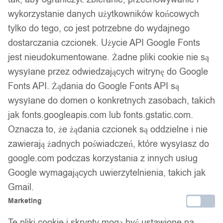
wykorzystanie danych użytkowników końcowych
tylko do tego, co jest potrzebne do wydajnego
dostarczania czcionek. Użycie API Google Fonts
jest nieudokumentowane. Żadne pliki cookie nie są
wysyłane przez odwiedzających witrynę do Google
Fonts API. Żądania do Google Fonts API są
wysyłane do domen o konkretnych zasobach, takich
1
/ 8
jak fonts.googleapis.com lub fonts.gstatic.com.
Oznacza to, że żądania czcionek są oddzielne i nie
zawierają żadnych poświadczeń, które wysyłasz do
google.com podczas korzystania z innych usług
Google wymagających uwierzytelnienia, takich jak
Niimbot etykiety naklejki
Gmail.
Marketing
14*40mm 160szt sakura
Te pliki cookie i skrypty mogą być ustawione na