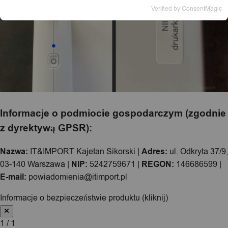
Verified by ConsentMagic
Informacje o podmiocie gospodarczym (zgodnie
z dyrektywą GPSR):
Nazwa:
IT&IMPORT Kajetan Sikorski |
Adres:
ul. Odkryta 37/9,
03-140 Warszawa |
NIP:
5242759671 |
REGON:
146686599 |
E-mail:
powiadomienia@itimport.pl
Informacje o bezpieczeństwie produktu (kliknij)
1 / 1