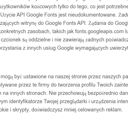
użytkowników końcowych tylko do tego, co jest potrzeb
 Użycie API Google Fonts jest nieudokumentowane. Żadne
ających witrynę do Google Fonts API. Żądania do Googl
nkretnych zasobach, takich jak fonts.googleapis.com lu
 czcionek są oddzielne i nie zawierają żadnych poświadc
zystania z innych usług Google wymagających uwierzytel
pty mogą być ustawione na naszej stronie przez naszych 
ywane przez te firmy do tworzenia profilu Twoich zainte
m na innych stronach. Nie przechowują bezpośrednio da
wym identyfikatorze Twojej przeglądarki i urządzenia inter
ookie i skrypty, doświadczysz mniej celowanych reklam.