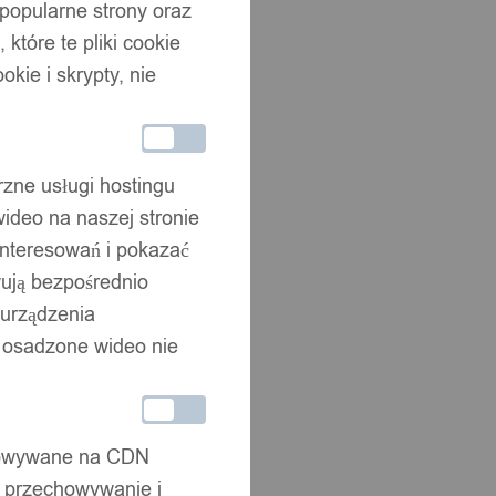
 popularne strony oraz
które te pliki cookie
okie i skrypty, nie
rzne usługi hostingu
ideo na naszej stronie
interesowań i pokazać
wują bezpośrednio
 urządzenia
że osadzone wideo nie
chowywane na CDN
, przechowywanie i