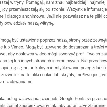
szej witryny. Pomagają nam znać najbardziej i najmniej
ący przemieszczają się po stronie. Wszystkie informacje, 
e i dlatego anonimowe. Jeśli nie pozwalasz na te pliki co
dy odwiedziłeś naszą witrynę.
ty mogą być ustawione poprzez naszą stronę przez zewnęt
be lub Vimeo. Mogą być używane do dostarczania treści w
liwe, aby dostawca wideo mógł stworzyć profil Twoich za
 na tej lub innych stronach internetowych. Nie przecho
opierają się na unikalnym identyfikowaniu przeglądarki i
e zezwolisz na te pliki cookie lub skrypty, możliwe jest, 
 z oczekiwaniami.
oteka usług wstawiania czcionek. Google Fonts są prze
ts został zaprojektowany tak, aby ograniczyć zbieranie