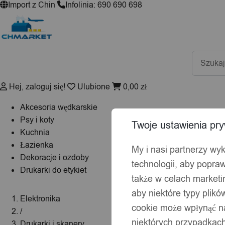
Import z Chin
Infolinia: 690 690 698
Wyszuki
produktó
Hej, zaloguj się!
Ulubione
0,00
zł
Akcesoria wędkarskie
Psy i koty
Twoje ustawienia pry
Kuchnia
Łazienka
My i nasi partnerzy wy
Dekoracje i ozdoby
technologii, aby popraw
Drukarki do etykiet
także w celach market
aby niektóre typy plik
Elektronika
cookie może wpłynąć na
/
niektórych przypadkach
Drukarki i skanery