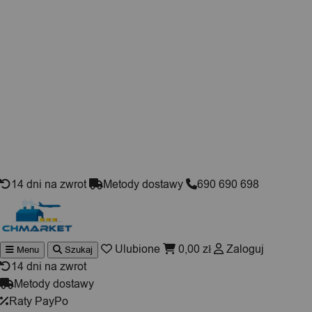
Skip to content
14 dni na zwrot
Metody dostawy
690 690 698
Ulubione
0,00
zł
Zaloguj
Menu
Szukaj
Wyszuki
produktó
14 dni na zwrot
Metody dostawy
Raty PayPo