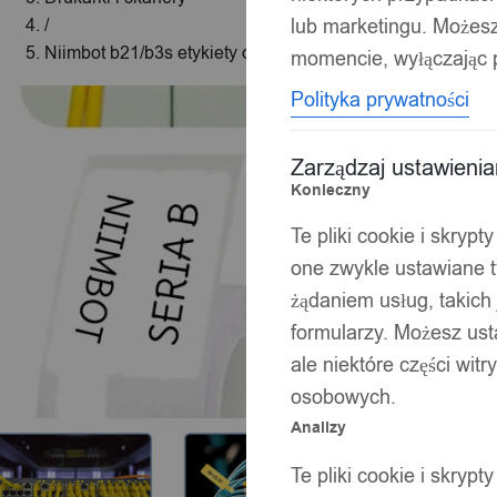
lub marketingu. Możes
/
Niimbot b21/b3s etykiety do kabli 25*38mm 100szt
momencie, wyłączając p
Polityka prywatności
Zarządzaj ustawieni
Konieczny
Te pliki cookie i skryp
one zwykle ustawiane t
żądaniem usług, takich 
formularzy. Możesz ust
ale niektóre części wit
osobowych.
Analizy
Te pliki cookie i skryp