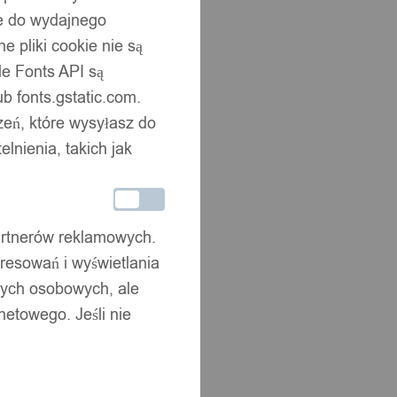
ne do wydajnego
 pliki cookie nie są
e Fonts API są
b fonts.gstatic.com.
zeń, które wysyłasz do
nienia, takich jak
partnerów reklamowych.
resowań i wyświetlania
nych osobowych, ale
netowego. Jeśli nie