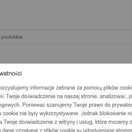
warka
w
watności
korzystujemy informacje zebrane za pomocą plików cook
ić Twoje doświadczenie na naszej stronie, analizować, j
ingowych. Ponieważ szanujemy Twoje prawo do prywatno
ów cookie nie były wykorzystywane. Jednak blokowanie n
 Twoje doświadczenie z witryny i usług, które możemy
 dane uzyskane z plików cookie są udostępniane stronom