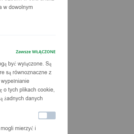
ia w dowolnym
Zawsze WŁĄCZONE
mogą być wyłączone. Są
óre są równoznaczne z
b wypełnianie
 o tych plikach cookie,
wują żadnych danych
 mogli mierzyć i