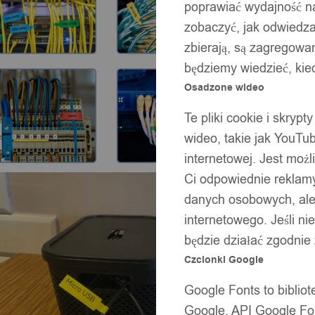
poprawiać wydajność na
zobaczyć, jak odwiedzaj
zbierają, są zagregowan
będziemy wiedzieć, kie
Osadzone wideo
Te pliki cookie i skryp
wideo, takie jak YouTu
internetowej. Jest moż
Ci odpowiednie reklamy
danych osobowych, ale 
internetowego. Jeśli ni
będzie działać zgodnie
Czcionki Google
Google Fonts to bibli
Google. API Google Fon