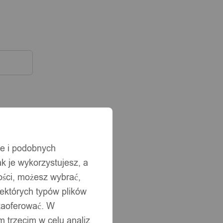
ie i podobnych
ak je wykorzystujesz, a
ści, możesz wybrać,
iektórych typów plików
 zaoferować. W
 trzecim w celu analiz