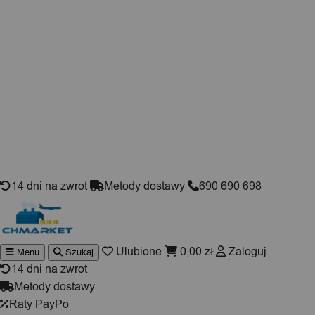
Skip to content
14 dni na zwrot
Metody dostawy
690 690 698
Ulubione
0,00
zł
Zaloguj
Menu
Szukaj
Wyszukiwarka
produktów
14 dni na zwrot
Metody dostawy
Raty PayPo