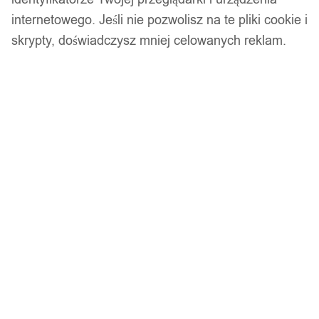
dopasowuje się do preferencji noszenia
internetowego. Jeśli nie pozwolisz na te pliki cookie i
Rozmiar wisiorka: ok. 4,1 cm x 3,1 cm
skrypty, doświadczysz mniej celowanych reklam.
Ilość w opakowaniu: 1 sztuka
Model: Z12_C_White
Kolor: Biały (jak na pierwszym zdjeciu)