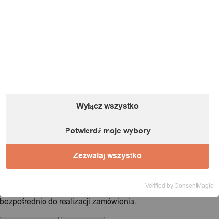
Nazwa:
IT&IMPORT Kajetan Sikorski |
Adres:
ul. Odkryta 37/9,
03-140 Warszawa |
NIP:
5242759671 |
REGON:
146686599 |
E-mail:
powiadomienia@itimport.pl
Informacje o bezpieczeństwie produktu (kliknij)
1 / 1
Wyłącz wszystko
Ładowanie...
Potwierdź moje wybory
Produkt dodany do koszyka!
Zezwalaj wszystko
Verified by ConsentMagic
Możesz kontynuować przeglądanie sklepu lub przejść
bezpośrednio do realizacji zamówienia.