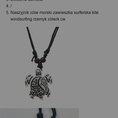
/
Naszyjnik żółw morski zawieszka surferska kite
windsurfing rzemyk żółwik cw