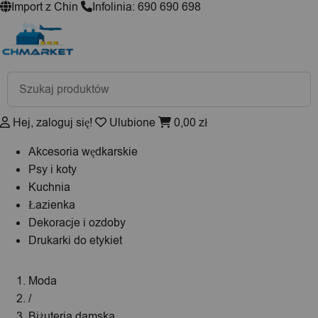
Import z Chin
Infolinia: 690 690 698
Wyszukiwarka
produktów
Hej, zaloguj się!
Ulubione
0,00
zł
Akcesoria wędkarskie
Psy i koty
Kuchnia
Łazienka
Dekoracje i ozdoby
Drukarki do etykiet
Moda
/
Biżuteria damska