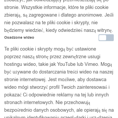
Dostępny w magazynie - szybka dostawa
stronie. Wszystkie informacje, które te pliki cookie
zbierają, są zagregowane i dlatego anonimowe. Jeśli
Dodaj do koszyka
nie pozwalasz na te pliki cookie i skrypty, nie
będziemy wiedzieć, kiedy odwiedziłeś naszą witrynę.
Zamówienia złożone do 14:00 w dni robocze wysyłamy tego
Osadzone wideo
samego dnia.
Te pliki cookie i skrypty mogą być ustawione
poprzez naszą stronę przez zewnętrzne usługi
Bezpieczne płatności
hostingu wideo, takie jak YouTube lub Vimeo. Mogą
być używane do dostarczania treści wideo na naszej
stronie internetowej. Jest możliwe, aby dostawca
14 dni na zwrot
wideo mógł stworzyć profil Twoich zainteresowań i
pokazać Ci odpowiednie reklamy na tej lub innych
stronach internetowych. Nie przechowują
bezpośrednio danych osobowych, ale opierają się na
Gwarancja producenta
unikalnym identyfikowaniu przeglądarki i urządzenia