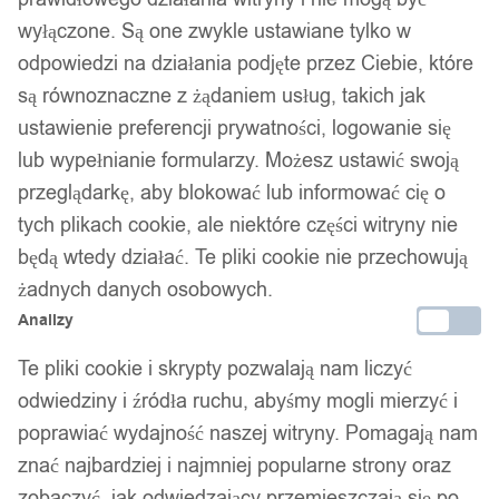
Naszyjnik żółw morski
wyłączone. Są one zwykle ustawiane tylko w
zawieszka surferska kite
odpowiedzi na działania podjęte przez Ciebie, które
są równoznaczne z żądaniem usług, takich jak
windsurfing rzemyk żółwik
ustawienie preferencji prywatności, logowanie się
lub wypełnianie formularzy. Możesz ustawić swoją
cw
przeglądarkę, aby blokować lub informować cię o
tych plikach cookie, ale niektóre części witryny nie
17,99
zł
będą wtedy działać. Te pliki cookie nie przechowują
Darmowa dostawa od 90 zł
żadnych danych osobowych.
Dostawa w 24h
Analizy
Zamówienia złożone do 14:00 wysyłamy tego samego dnia.
Te pliki cookie i skrypty pozwalają nam liczyć
Dostawa w 24h
odwiedziny i źródła ruchu, abyśmy mogli mierzyć i
Zamówienia złożone do 14:00 wysyłamy tego samego dnia.
poprawiać wydajność naszej witryny. Pomagają nam
znać najbardziej i najmniej popularne strony oraz
Kod produktu:
Z12_C_WHITE
zobaczyć, jak odwiedzający przemieszczają się po