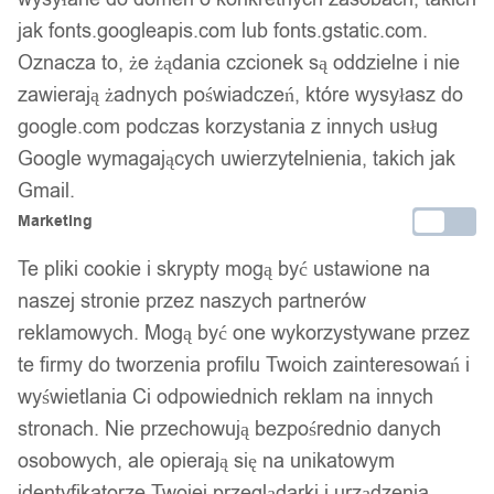
jak fonts.googleapis.com lub fonts.gstatic.com.
Oznacza to, że żądania czcionek są oddzielne i nie
zawierają żadnych poświadczeń, które wysyłasz do
Złoty zestaw pierścionków retro punk boho 77
google.com podczas korzystania z innych usług
11,99
zł
Google wymagających uwierzytelnienia, takich jak
Gmail.
Opis produktu
Marketing
Naszyjnik z Wisiorkiem Żółwiem
Te pliki cookie i skrypty mogą być ustawione na
naszej stronie przez naszych partnerów
Główne cechy:
reklamowych. Mogą być one wykorzystywane przez
Styl: Wisiorek w kształcie żółwia + regulowany naszyjnik
te firmy do tworzenia profilu Twoich zainteresowań i
Warunek: 100% nowy, nie używany
wyświetlania Ci odpowiednich reklam na innych
Materiał: Wysokiej jakości żywica (wisiorek) + trwały
stronach. Nie przechowują bezpośrednio danych
sznurek bawełniany (naszyjnik)
osobowych, ale opierają się na unikatowym
Długość naszyjnika: Regulowana, od 30 cm do 65 cm,
identyfikatorze Twojej przeglądarki i urządzenia