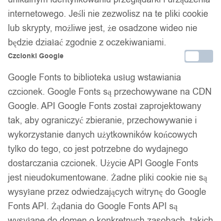
internetowego. Jeśli nie zezwolisz na te pliki cookie
lub skrypty, możliwe jest, że osadzone wideo nie
Wsparcie w zakupie
będzie działać zgodnie z oczekiwaniami.
Podobne produkty
Czcionki Google
Google Fonts to biblioteka usług wstawiania
Produkty, które mogą Cię zainteresować
czcionek. Google Fonts są przechowywane na CDN
Google. API Google Fonts został zaprojektowany
tak, aby ograniczyć zbieranie, przechowywanie i
wykorzystanie danych użytkowników końcowych
tylko do tego, co jest potrzebne do wydajnego
dostarczania czcionek. Użycie API Google Fonts
jest nieudokumentowane. Żadne pliki cookie nie są
wysyłane przez odwiedzających witrynę do Google
Fonts API. Żądania do Google Fonts API są
wysyłane do domen o konkretnych zasobach, takich