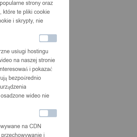
 popularne strony oraz
które te pliki cookie
okie i skrypty, nie
rzne usługi hostingu
ideo na naszej stronie
interesowań i pokazać
wują bezpośrednio
 urządzenia
że osadzone wideo nie
chowywane na CDN
, przechowywanie i