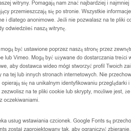
szej witryny. Pomagają nam znać najbardziej i najmniej
ący przemieszczają się po stronie. Wszystkie informacje, 
e i dlatego anonimowe. Jeśli nie pozwalasz na te pliki co
dy odwiedziłeś naszą witrynę.
ty mogą być ustawione poprzez naszą stronę przez zewnęt
be lub Vimeo. Mogą być używane do dostarczania treści w
liwe, aby dostawca wideo mógł stworzyć profil Twoich za
 na tej lub innych stronach internetowych. Nie przecho
opierają się na unikalnym identyfikowaniu przeglądarki i
e zezwolisz na te pliki cookie lub skrypty, możliwe jest, 
 z oczekiwaniami.
oteka usług wstawiania czcionek. Google Fonts są prze
ts został zaprojektowany tak, aby ograniczyć zbieranie