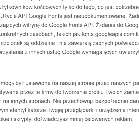
użytkowników końcowych tylko do tego, co jest potrzeb
 Użycie API Google Fonts jest nieudokumentowane. Żadne
ających witrynę do Google Fonts API. Żądania do Googl
nkretnych zasobach, takich jak fonts.googleapis.com lu
 czcionek są oddzielne i nie zawierają żadnych poświadc
zystania z innych usług Google wymagających uwierzytel
pty mogą być ustawione na naszej stronie przez naszych 
ywane przez te firmy do tworzenia profilu Twoich zainte
m na innych stronach. Nie przechowują bezpośrednio da
wym identyfikatorze Twojej przeglądarki i urządzenia inter
ookie i skrypty, doświadczysz mniej celowanych reklam.