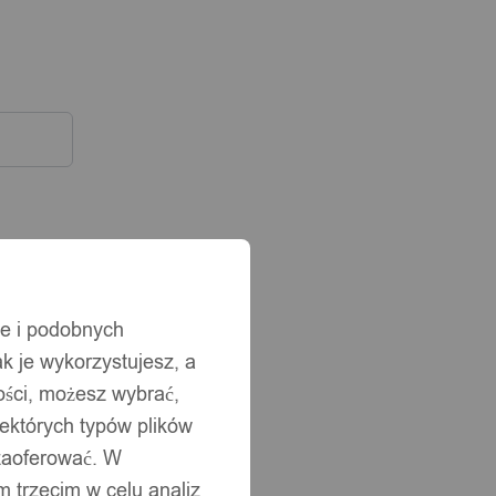
ie i podobnych
ak je wykorzystujesz, a
ści, możesz wybrać,
iektórych typów plików
 zaoferować. W
 trzecim w celu analiz