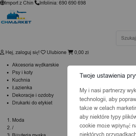
Import z Chin
Infolinia: 690 690 698
Wyszuki
produktó
Hej, zaloguj się!
Ulubione
0,00
zł
Akcesoria wędkarskie
Psy i koty
Twoje ustawienia pry
Kuchnia
Łazienka
My i nasi partnerzy wy
Dekoracje i ozdoby
technologii, aby popraw
Drukarki do etykiet
także w celach market
aby niektóre typy plik
Moda
cookie może wpłynąć na
/
niektórych przypadkach
Biżuteria męska