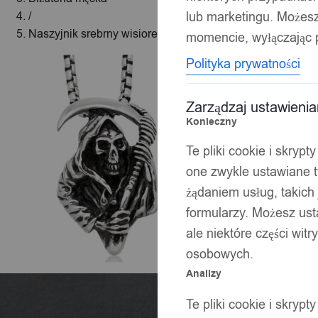
lub marketingu. Możes
/
Naszyjnik srebrny wisiorek reaper kostucha soa 357
momencie, wyłączając p
Polityka prywatności
Zarządzaj ustawieni
Konieczny
Te pliki cookie i skryp
one zwykle ustawiane t
żądaniem usług, takich 
formularzy. Możesz ust
ale niektóre części wit
osobowych.
Analizy
Te pliki cookie i skryp