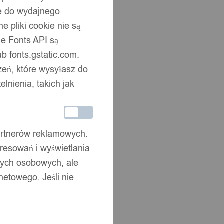
ne do wydajnego
 pliki cookie nie są
e Fonts API są
b fonts.gstatic.com.
zeń, które wysyłasz do
nienia, takich jak
partnerów reklamowych.
resowań i wyświetlania
nych osobowych, ale
netowego. Jeśli nie