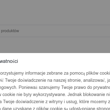
warka
w
watności
korzystujemy informacje zebrane za pomocą plików cook
ić Twoje doświadczenie na naszej stronie, analizować, j
ingowych. Ponieważ szanujemy Twoje prawo do prywatno
ów cookie nie były wykorzystywane. Jednak blokowanie n
 Twoje doświadczenie z witryny i usług, które możemy
 dane uzyskane z plików cookie są udostępniane stronom