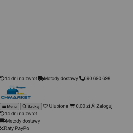
Skip to content
14 dni na zwrot
Metody dostawy
690 690 698
Ulubione
0,00
zł
Zaloguj
Menu
Szukaj
Wyszuki
produktó
14 dni na zwrot
Metody dostawy
Raty PayPo