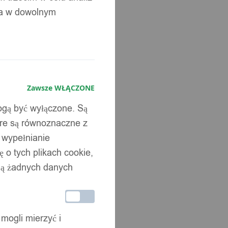
ia w dowolnym
Zawsze WŁĄCZONE
mogą być wyłączone. Są
óre są równoznaczne z
b wypełnianie
 o tych plikach cookie,
wują żadnych danych
 mogli mierzyć i