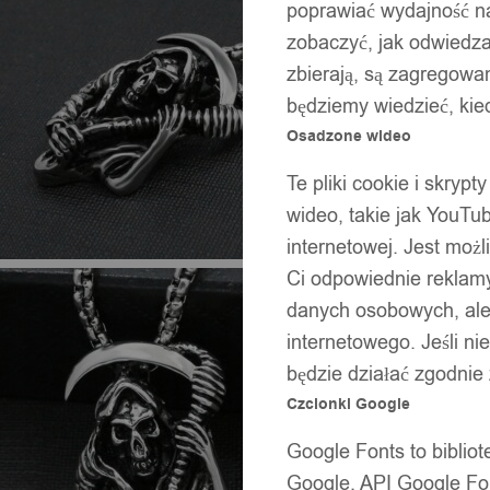
poprawiać wydajność na
zobaczyć, jak odwiedzaj
zbierają, są zagregowan
będziemy wiedzieć, kie
Osadzone wideo
Te pliki cookie i skryp
wideo, takie jak YouTu
internetowej. Jest moż
Ci odpowiednie reklamy
danych osobowych, ale 
internetowego. Jeśli ni
będzie działać zgodnie
Czcionki Google
Google Fonts to bibli
Google. API Google Fon