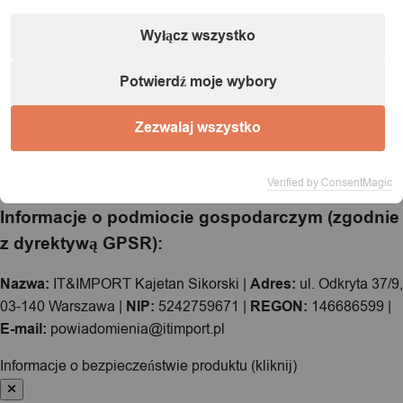
Wyłącz wszystko
Potwierdź moje wybory
Zezwalaj wszystko
Verified by ConsentMagic
Informacje o podmiocie gospodarczym (zgodnie
z dyrektywą GPSR):
Nazwa:
IT&IMPORT Kajetan Sikorski |
Adres:
ul. Odkryta 37/9,
03-140 Warszawa |
NIP:
5242759671 |
REGON:
146686599 |
E-mail:
powiadomienia@itimport.pl
Informacje o bezpieczeństwie produktu (kliknij)