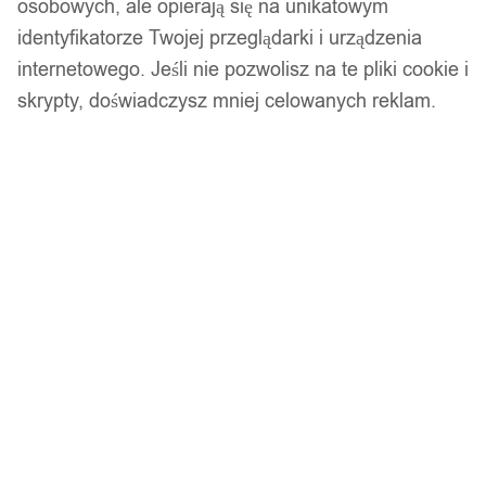
osobowych, ale opierają się na unikatowym
14 dni na zwrot
identyfikatorze Twojej przeglądarki i urządzenia
internetowego. Jeśli nie pozwolisz na te pliki cookie i
skrypty, doświadczysz mniej celowanych reklam.
Gwarancja producenta
Wsparcie w zakupie
Podobne produkty
Produkty, które mogą Cię zainteresować