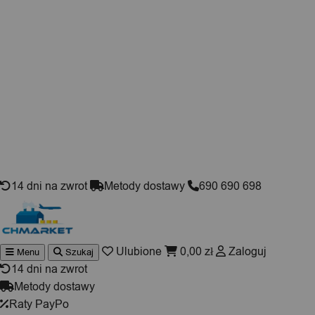
Skip to content
14 dni na zwrot
Metody dostawy
690 690 698
Ulubione
0,00
zł
Zaloguj
Menu
Szukaj
Wyszukiwarka
produktów
14 dni na zwrot
Metody dostawy
Raty PayPo