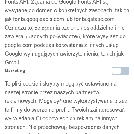
Fonts API. Żądania do Google Fonts API są
wysyłane do domen o konkretnych zasobach, takich
Dostawa w 24h
jak fonts.googleapis.com lub fonts.gstatic.com.
Zamówienia złożone do 14:00 wysyłamy tego samego dnia.
Oznacza to, że żądania czcionek są oddzielne i nie
zawierają żadnych poświadczeń, które wysyłasz do
Kod produktu:
EL80
google.com podczas korzystania z innych usług
Dostępny w magazynie - szybka dostawa
Google wymagających uwierzytelnienia, takich jak
Gmail.
Dodaj do koszyka
Marketing
Zamówienia złożone do 14:00 w dni robocze wysyłamy tego
Te pliki cookie i skrypty mogą być ustawione na
samego dnia.
naszej stronie przez naszych partnerów
reklamowych. Mogą być one wykorzystywane przez
te firmy do tworzenia profilu Twoich zainteresowań i
Bezpieczne płatności
wyświetlania Ci odpowiednich reklam na innych
stronach. Nie przechowują bezpośrednio danych