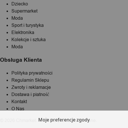
Dziecko
Supermarket
Moda
Sport i turystyka
Elektronika
Kolekcje i sztuka
Moda
Obsługa Klienta
Polityka prywatności
Regulamin Sklepu
Zwroty i reklamacje
Dostawa i płatność
Kontakt
O Nas
Moje preferencje zgody
© 2026 Chmarket. Wszelkie prawa zastrzeżone.