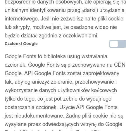
bezpośrednio danych osobowych, ale opierają się na
unikalnym identyfikowaniu przeglądarki i urządzenia
1
/ 7
internetowego. Jeśli nie zezwolisz na te pliki cookie
lub skrypty, możliwe jest, że osadzone wideo nie
będzie działać zgodnie z oczekiwaniami.
Czcionki Google
Google Fonts to biblioteka usług wstawiania
Naszyjnik drewniany nepal
czcionek. Google Fonts są przechowywane na CDN
buddyjski mala tybetański
Google. API Google Fonts został zaprojektowany
tak, aby ograniczyć zbieranie, przechowywanie i
paw ręcznie wykonany
wykorzystanie danych użytkowników końcowych
tylko do tego, co jest potrzebne do wydajnego
dostarczania czcionek. Użycie API Google Fonts
64,99
zł
Darmowa dostawa od 90 zł
jest nieudokumentowane. Żadne pliki cookie nie są
Dostawa w 24h
wysyłane przez odwiedzających witrynę do Google
Zamówienia złożone do 14:00 wysyłamy tego samego dnia.