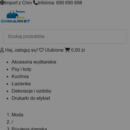
Import z Chin
Infolinia: 690 690 698
Wyszukiwarka
produktów
Hej, zaloguj się!
Ulubione
0,00
zł
Akcesoria wędkarskie
Psy i koty
Kuchnia
Łazienka
Dekoracje i ozdoby
Drukarki do etykiet
Moda
/
Biżuteria damska