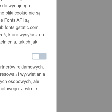
ne do wydajnego
 pliki cookie nie są
e Fonts API są
b fonts.gstatic.com.
zeń, które wysyłasz do
nienia, takich jak
partnerów reklamowych.
resowań i wyświetlania
nych osobowych, ale
netowego. Jeśli nie