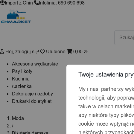
Import z Chin
Infolinia: 690 690 698
Wyszuki
produktó
Hej, zaloguj się!
Ulubione
0,00
zł
Akcesoria wędkarskie
Psy i koty
Twoje ustawienia pry
Kuchnia
Łazienka
My i nasi partnerzy wy
Dekoracje i ozdoby
technologii, aby popraw
Drukarki do etykiet
także w celach market
aby niektóre typy plik
Moda
cookie może wpłynąć na
/
niektórych przypadkach
Biżuteria damska