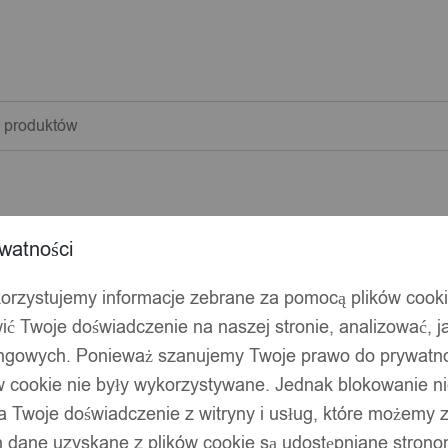
warka
w
watności
korzystujemy informacje zebrane za pomocą plików cook
ić Twoje doświadczenie na naszej stronie, analizować, j
ingowych. Ponieważ szanujemy Twoje prawo do prywatno
ów cookie nie były wykorzystywane. Jednak blokowanie n
 Twoje doświadczenie z witryny i usług, które możemy
 dane uzyskane z plików cookie są udostępniane stronom