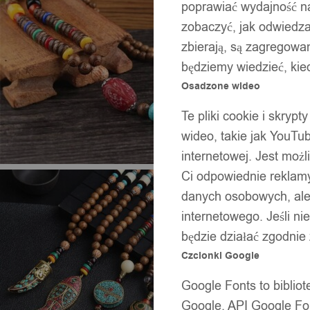
poprawiać wydajność na
zobaczyć, jak odwiedzaj
zbierają, są zagregowan
będziemy wiedzieć, kie
Osadzone wideo
Te pliki cookie i skryp
wideo, takie jak YouTu
internetowej. Jest moż
Ci odpowiednie reklamy
danych osobowych, ale 
internetowego. Jeśli ni
będzie działać zgodnie
Czcionki Google
Google Fonts to bibli
Google. API Google Fon