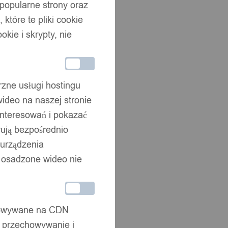
 popularne strony oraz
które te pliki cookie
okie i skrypty, nie
rzne usługi hostingu
ideo na naszej stronie
interesowań i pokazać
wują bezpośrednio
 urządzenia
że osadzone wideo nie
chowywane na CDN
, przechowywanie i