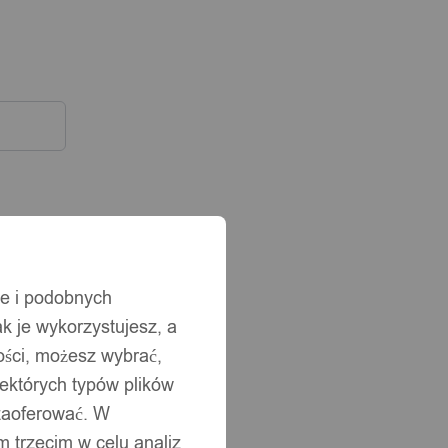
ie i podobnych
ak je wykorzystujesz, a
ści, możesz wybrać,
iektórych typów plików
 zaoferować. W
 trzecim w celu analiz