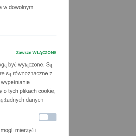
ia w dowolnym
Zawsze WŁĄCZONE
mogą być wyłączone. Są
óre są równoznaczne z
b wypełnianie
 o tych plikach cookie,
wują żadnych danych
 mogli mierzyć i