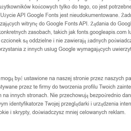
użytkowników końcowych tylko do tego, co jest potrzeb
 Użycie API Google Fonts jest nieudokumentowane. Żadne
ających witrynę do Google Fonts API. Żądania do Googl
nkretnych zasobach, takich jak fonts.googleapis.com lu
 czcionek są oddzielne i nie zawierają żadnych poświadc
zystania z innych usług Google wymagających uwierzytel
pty mogą być ustawione na naszej stronie przez naszych 
ywane przez te firmy do tworzenia profilu Twoich zainte
m na innych stronach. Nie przechowują bezpośrednio da
wym identyfikatorze Twojej przeglądarki i urządzenia inter
ookie i skrypty, doświadczysz mniej celowanych reklam.