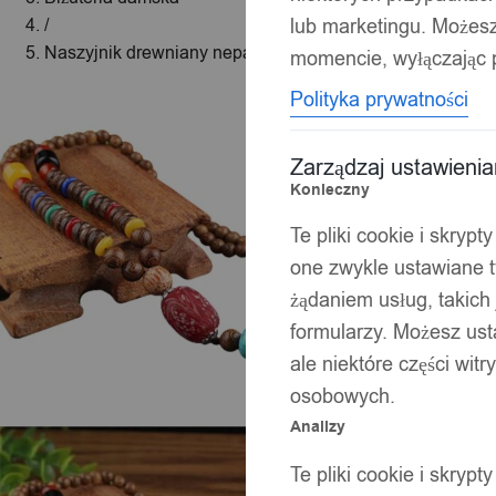
lub marketingu. Możes
/
Naszyjnik drewniany nepal buddyjski mala amulet korali
momencie, wyłączając p
Polityka prywatności
Zarządzaj ustawieni
Konieczny
Te pliki cookie i skryp
one zwykle ustawiane t
żądaniem usług, takich 
formularzy. Możesz ust
ale niektóre części wit
osobowych.
Analizy
Te pliki cookie i skryp