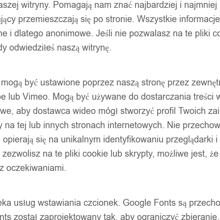
szej witryny. Pomagają nam znać najbardziej i najmniej
ący przemieszczają się po stronie. Wszystkie informacje, 
e i dlatego anonimowe. Jeśli nie pozwalasz na te pliki co
dy odwiedziłeś naszą witrynę.
ty mogą być ustawione poprzez naszą stronę przez zewnęt
be lub Vimeo. Mogą być używane do dostarczania treści w
liwe, aby dostawca wideo mógł stworzyć profil Twoich za
 na tej lub innych stronach internetowych. Nie przecho
opierają się na unikalnym identyfikowaniu przeglądarki i
e zezwolisz na te pliki cookie lub skrypty, możliwe jest, 
 z oczekiwaniami.
oteka usług wstawiania czcionek. Google Fonts są prze
ts został zaprojektowany tak, aby ograniczyć zbieranie