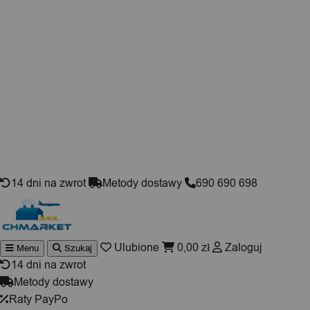
Skip to content
14 dni na zwrot
Metody dostawy
690 690 698
Ulubione
0,00
zł
Zaloguj
Menu
Szukaj
Wyszuki
produktó
14 dni na zwrot
Metody dostawy
Raty PayPo