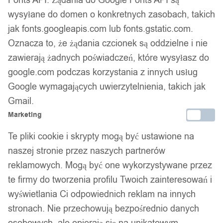
wysyłane do domen o konkretnych zasobach, takich
jak fonts.googleapis.com lub fonts.gstatic.com.
14 dni na zwrot
Oznacza to, że żądania czcionek są oddzielne i nie
zawierają żadnych poświadczeń, które wysyłasz do
google.com podczas korzystania z innych usług
Gwarancja producenta
Google wymagających uwierzytelnienia, takich jak
Gmail.
Marketing
Wsparcie w zakupie
Te pliki cookie i skrypty mogą być ustawione na
Podobne produkty
naszej stronie przez naszych partnerów
reklamowych. Mogą być one wykorzystywane przez
Produkty, które mogą Cię zainteresować
te firmy do tworzenia profilu Twoich zainteresowań i
wyświetlania Ci odpowiednich reklam na innych
stronach. Nie przechowują bezpośrednio danych
osobowych, ale opierają się na unikatowym