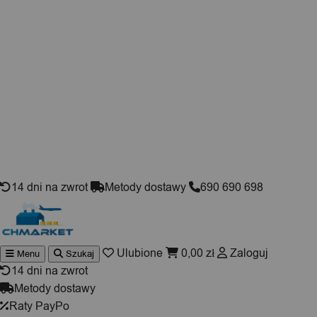
Skip to content
14 dni na zwrot
Metody dostawy
690 690 698
Ulubione
0,00
zł
Zaloguj
Menu
Szukaj
Wyszukiwarka
produktów
14 dni na zwrot
Metody dostawy
Raty PayPo