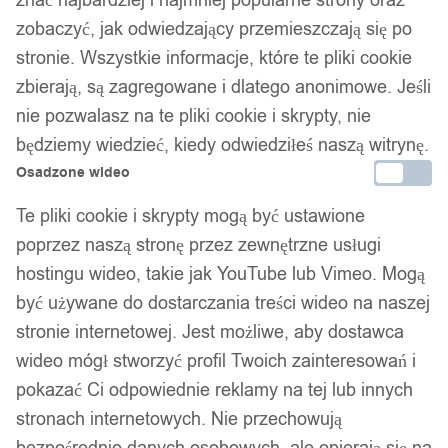
zobaczyć, jak odwiedzający przemieszczają się po
stronie. Wszystkie informacje, które te pliki cookie
zbierają, są zagregowane i dlatego anonimowe. Jeśli
nie pozwalasz na te pliki cookie i skrypty, nie
1
/ 3
będziemy wiedzieć, kiedy odwiedziłeś naszą witrynę.
Osadzone wideo
Te pliki cookie i skrypty mogą być ustawione
poprzez naszą stronę przez zewnętrzne usługi
hostingu wideo, takie jak YouTube lub Vimeo. Mogą
Naszyjnik czaszka kruka
być używane do dostarczania treści wideo na naszej
stronie internetowej. Jest możliwe, aby dostawca
symbol odyna celtycki 127
wideo mógł stworzyć profil Twoich zainteresowań i
pokazać Ci odpowiednie reklamy na tej lub innych
34,99
zł
stronach internetowych. Nie przechowują
Darmowa dostawa od 90 zł
bezpośrednio danych osobowych, ale opierają się na