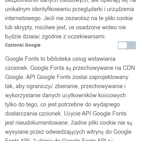
Dostawa w 24h
unikalnym identyfikowaniu przeglądarki i urządzenia
Zamówienia złożone do 14:00 wysyłamy tego samego dnia.
internetowego. Jeśli nie zezwolisz na te pliki cookie
Dostawa w 24h
lub skrypty, możliwe jest, że osadzone wideo nie
będzie działać zgodnie z oczekiwaniami.
Zamówienia złożone do 14:00 wysyłamy tego samego dnia.
Czcionki Google
Kod produktu:
127-1
Google Fonts to biblioteka usług wstawiania
Dostępny w magazynie - szybka dostawa
czcionek. Google Fonts są przechowywane na CDN
Google. API Google Fonts został zaprojektowany
Dodaj do koszyka
tak, aby ograniczyć zbieranie, przechowywanie i
wykorzystanie danych użytkowników końcowych
Zamówienia złożone do 14:00 w dni robocze wysyłamy tego
samego dnia.
tylko do tego, co jest potrzebne do wydajnego
dostarczania czcionek. Użycie API Google Fonts
jest nieudokumentowane. Żadne pliki cookie nie są
Bezpieczne płatności
wysyłane przez odwiedzających witrynę do Google
Fonts API. Żądania do Google Fonts API są