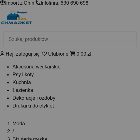
Import z Chin
Infolinia: 690 690 698
Wyszukiwarka
produktów
Hej, zaloguj się!
Ulubione
0,00
zł
Akcesoria wędkarskie
Psy i koty
Kuchnia
Łazienka
Dekoracje i ozdoby
Drukarki do etykiet
Moda
/
Biżuteria męska