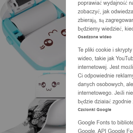
poprawiać wydajność na
zobaczyć, jak odwiedzaj
zbierają, są zagregowan
będziemy wiedzieć, kie
Osadzone wideo
Te pliki cookie i skryp
wideo, takie jak YouTu
internetowej. Jest moż
Ci odpowiednie reklamy
danych osobowych, ale 
internetowego. Jeśli ni
będzie działać zgodnie
Czcionki Google
Google Fonts to bibli
Google. API Google Fon