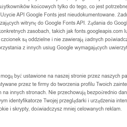
użytkowników końcowych tylko do tego, co jest potrzeb
 Użycie API Google Fonts jest nieudokumentowane. Żadne
ających witrynę do Google Fonts API. Żądania do Googl
nkretnych zasobach, takich jak fonts.googleapis.com lu
 czcionek są oddzielne i nie zawierają żadnych poświadc
zystania z innych usług Google wymagających uwierzytel
pty mogą być ustawione na naszej stronie przez naszych 
ywane przez te firmy do tworzenia profilu Twoich zainte
m na innych stronach. Nie przechowują bezpośrednio da
wym identyfikatorze Twojej przeglądarki i urządzenia inter
ookie i skrypty, doświadczysz mniej celowanych reklam.