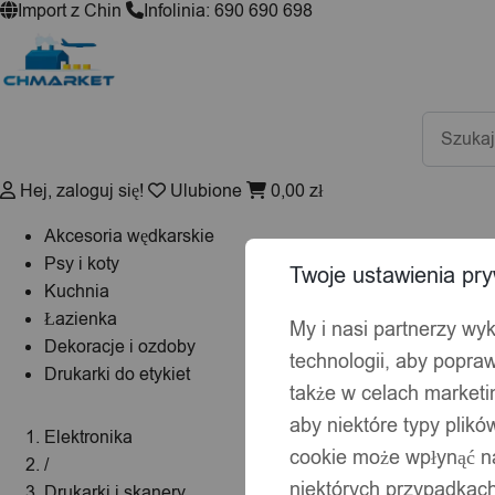
Import z Chin
Infolinia: 690 690 698
Wyszuki
produktó
Hej, zaloguj się!
Ulubione
0,00
zł
Akcesoria wędkarskie
Psy i koty
Twoje ustawienia pry
Kuchnia
Łazienka
My i nasi partnerzy wy
Dekoracje i ozdoby
technologii, aby popraw
Drukarki do etykiet
także w celach market
aby niektóre typy plik
Elektronika
cookie może wpłynąć na
/
niektórych przypadkach
Drukarki i skanery