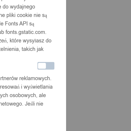
ne do wydajnego
 pliki cookie nie są
e Fonts API są
b fonts.gstatic.com.
zeń, które wysyłasz do
nienia, takich jak
partnerów reklamowych.
resowań i wyświetlania
nych osobowych, ale
netowego. Jeśli nie