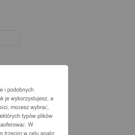
ie i podobnych
ak je wykorzystujesz, a
ści, możesz wybrać,
iektórych typów plików
 zaoferować. W
 trzecim w celu analiz