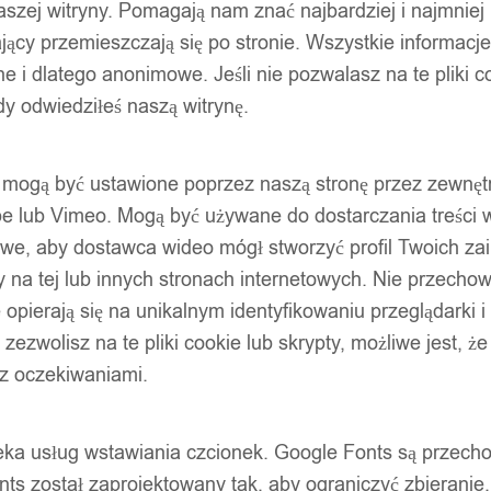
szej witryny. Pomagają nam znać najbardziej i najmniej
ący przemieszczają się po stronie. Wszystkie informacje, 
e i dlatego anonimowe. Jeśli nie pozwalasz na te pliki co
dy odwiedziłeś naszą witrynę.
ty mogą być ustawione poprzez naszą stronę przez zewnęt
be lub Vimeo. Mogą być używane do dostarczania treści w
liwe, aby dostawca wideo mógł stworzyć profil Twoich za
 na tej lub innych stronach internetowych. Nie przecho
opierają się na unikalnym identyfikowaniu przeglądarki i
e zezwolisz na te pliki cookie lub skrypty, możliwe jest, 
 z oczekiwaniami.
oteka usług wstawiania czcionek. Google Fonts są prze
ts został zaprojektowany tak, aby ograniczyć zbieranie