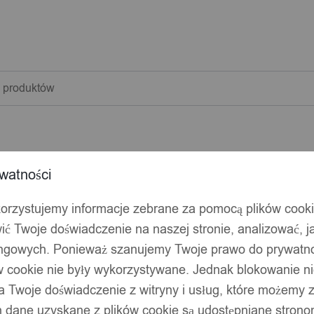
warka
w
watności
korzystujemy informacje zebrane za pomocą plików cook
ić Twoje doświadczenie na naszej stronie, analizować, j
ingowych. Ponieważ szanujemy Twoje prawo do prywatno
ów cookie nie były wykorzystywane. Jednak blokowanie n
 Twoje doświadczenie z witryny i usług, które możemy
 dane uzyskane z plików cookie są udostępniane stronom