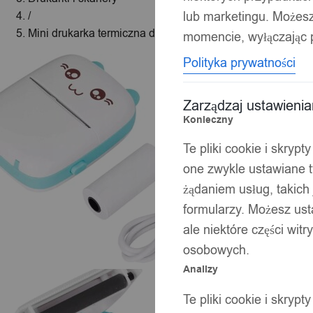
lub marketingu. Możes
/
Mini drukarka termiczna dzieci kot zdjęcia notatki
momencie, wyłączając p
Polityka prywatności
Zarządzaj ustawieni
Konieczny
Te pliki cookie i skryp
one zwykle ustawiane t
żądaniem usług, takich 
formularzy. Możesz ust
ale niektóre części wit
osobowych.
Analizy
Te pliki cookie i skryp