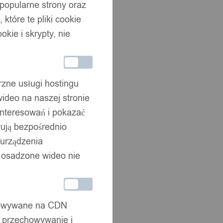
 popularne strony oraz
które te pliki cookie
okie i skrypty, nie
rzne usługi hostingu
ideo na naszej stronie
interesowań i pokazać
wują bezpośrednio
 urządzenia
że osadzone wideo nie
chowywane na CDN
, przechowywanie i