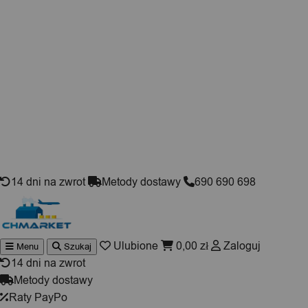
Skip to content
14 dni na zwrot
Metody dostawy
690 690 698
Ulubione
0,00
zł
Zaloguj
Menu
Szukaj
Wyszuki
produktó
14 dni na zwrot
Metody dostawy
Raty PayPo