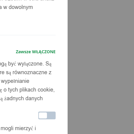
ia w dowolnym
Zawsze WŁĄCZONE
mogą być wyłączone. Są
óre są równoznaczne z
b wypełnianie
 o tych plikach cookie,
wują żadnych danych
 mogli mierzyć i