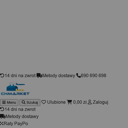
Skip to content
14 dni na zwrot
Metody dostawy
690 690 698
Ulubione
0,00
zł
Zaloguj
Menu
Szukaj
Wyszukiwarka
produktów
14 dni na zwrot
Metody dostawy
Raty PayPo