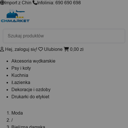
Import z Chin
Infolinia: 690 690 698
Wyszukiwarka
produktów
Hej, zaloguj się!
Ulubione
0,00
zł
Akcesoria wędkarskie
Psy i koty
Kuchnia
Łazienka
Dekoracje i ozdoby
Drukarki do etykiet
Moda
/
Bielizna damska