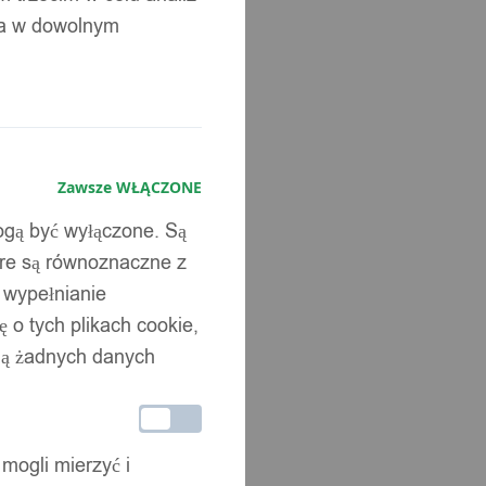
ia w dowolnym
Zawsze WŁĄCZONE
mogą być wyłączone. Są
óre są równoznaczne z
b wypełnianie
 o tych plikach cookie,
wują żadnych danych
 mogli mierzyć i