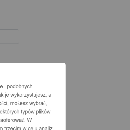
ie i podobnych
ak je wykorzystujesz, a
ści, możesz wybrać,
iektórych typów plików
 zaoferować. W
 trzecim w celu analiz