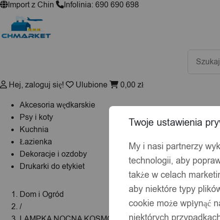
Import z Chin
Infolinia: 690 690 698
Wyszuki
produktó
Hej, zaloguj się!
Ulubione
0,00
zł
Akcesoria wędkarskie
Psy i koty
Twoje ustawienia pry
Kuchnia
Łazienka
My i nasi partnerzy wy
Dekoracje i ozdoby
technologii, aby popraw
Drukarki do etykiet
także w celach market
aby niektóre typy plik
Dom i Ogród
cookie może wpłynąć na
/
niektórych przypadkach
LAMPKA NOCNA KOSMOS RAKIETA DLA DZIECI DR