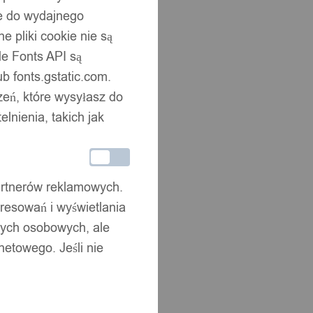
ne do wydajnego
 pliki cookie nie są
e Fonts API są
b fonts.gstatic.com.
zeń, które wysyłasz do
nienia, takich jak
partnerów reklamowych.
resowań i wyświetlania
nych osobowych, ale
netowego. Jeśli nie