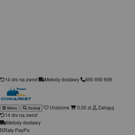
Skip to content
14 dni na zwrot
Metody dostawy
690 690 698
Ulubione
0,00
zł
Zaloguj
Menu
Szukaj
Wyszuki
produktó
14 dni na zwrot
Metody dostawy
Raty PayPo