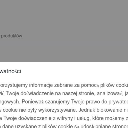
warka
w
watności
korzystujemy informacje zebrane za pomocą plików cook
ić Twoje doświadczenie na naszej stronie, analizować, j
ingowych. Ponieważ szanujemy Twoje prawo do prywatno
ów cookie nie były wykorzystywane. Jednak blokowanie n
 Twoje doświadczenie z witryny i usług, które możemy
 dane uzyskane z plików cookie są udostępniane stronom
EWNIANA ŻYWICA EPOKSYDOWA PREZENT