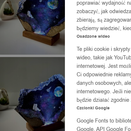
poprawiać wydajność na
zobaczyć, jak odwiedzaj
zbierają, są zagregowan
będziemy wiedzieć, kie
Osadzone wideo
Te pliki cookie i skryp
wideo, takie jak YouTu
internetowej. Jest moż
Ci odpowiednie reklamy
danych osobowych, ale 
internetowego. Jeśli ni
będzie działać zgodnie
Czcionki Google
Google Fonts to bibli
Google. API Google Fon