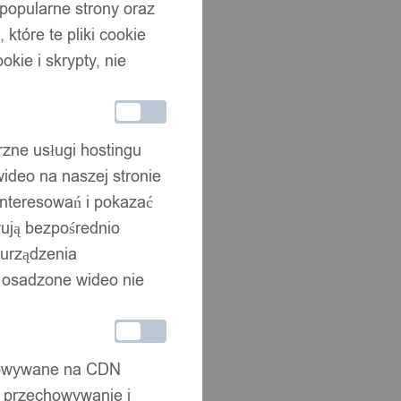
 popularne strony oraz
które te pliki cookie
okie i skrypty, nie
rzne usługi hostingu
ideo na naszej stronie
interesowań i pokazać
wują bezpośrednio
 urządzenia
że osadzone wideo nie
chowywane na CDN
, przechowywanie i