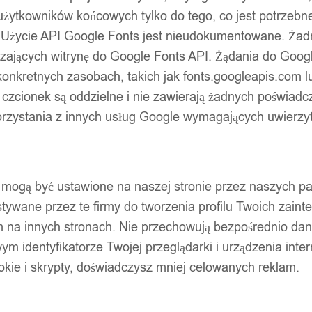
użytkowników końcowych tylko do tego, co jest potrzeb
 Użycie API Google Fonts jest nieudokumentowane. Żadne
ających witrynę do Google Fonts API. Żądania do Googl
nkretnych zasobach, takich jak fonts.googleapis.com lu
 czcionek są oddzielne i nie zawierają żadnych poświadc
zystania z innych usług Google wymagających uwierzytel
pty mogą być ustawione na naszej stronie przez naszych 
ywane przez te firmy do tworzenia profilu Twoich zainte
m na innych stronach. Nie przechowują bezpośrednio da
wym identyfikatorze Twojej przeglądarki i urządzenia inter
ookie i skrypty, doświadczysz mniej celowanych reklam.