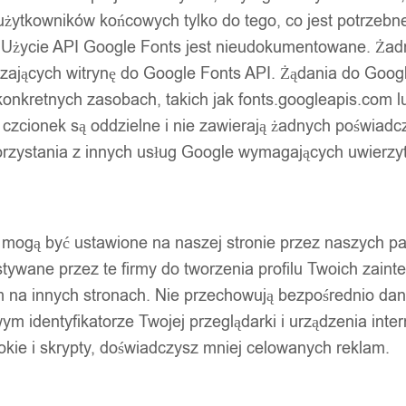
użytkowników końcowych tylko do tego, co jest potrzeb
 Użycie API Google Fonts jest nieudokumentowane. Żadne
ających witrynę do Google Fonts API. Żądania do Googl
nkretnych zasobach, takich jak fonts.googleapis.com lu
 czcionek są oddzielne i nie zawierają żadnych poświadc
zystania z innych usług Google wymagających uwierzytel
pty mogą być ustawione na naszej stronie przez naszych 
ywane przez te firmy do tworzenia profilu Twoich zainte
m na innych stronach. Nie przechowują bezpośrednio da
wym identyfikatorze Twojej przeglądarki i urządzenia inter
ookie i skrypty, doświadczysz mniej celowanych reklam.