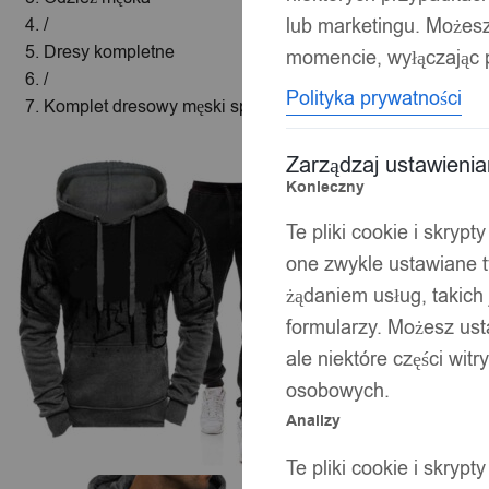
lub marketingu. Możes
/
Dresy kompletne
momencie, wyłączając p
/
Polityka prywatności
Komplet dresowy męski spodnie bluza sportowy z kapture
Zarządzaj ustawieni
Konieczny
Te pliki cookie i skryp
one zwykle ustawiane t
żądaniem usług, takich 
formularzy. Możesz ust
ale niektóre części wit
osobowych.
Analizy
Te pliki cookie i skryp