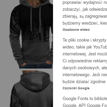
poprawiać wydajność na
zobaczyć, jak odwiedzaj
zbierają, są zagregowan
będziemy wiedzieć, kie
Osadzone wideo
Te pliki cookie i skryp
wideo, takie jak YouTu
internetowej. Jest moż
Ci odpowiednie reklamy
danych osobowych, ale 
internetowego. Jeśli ni
będzie działać zgodnie
Czcionki Google
Google Fonts to bibli
Google. API Google Fon