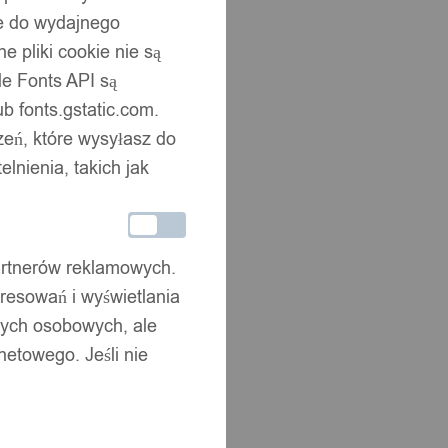
ne do wydajnego
 pliki cookie nie są
e Fonts API są
b fonts.gstatic.com.
zeń, które wysyłasz do
nienia, takich jak
partnerów reklamowych.
resowań i wyświetlania
nych osobowych, ale
netowego. Jeśli nie