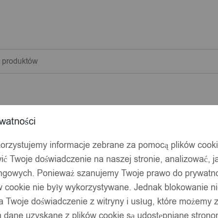
warka
w
watności
korzystujemy informacje zebrane za pomocą plików cook
ić Twoje doświadczenie na naszej stronie, analizować, j
ingowych. Ponieważ szanujemy Twoje prawo do prywatno
ów cookie nie były wykorzystywane. Jednak blokowanie n
 Twoje doświadczenie z witryny i usług, które możemy
 dane uzyskane z plików cookie są udostępniane stronom