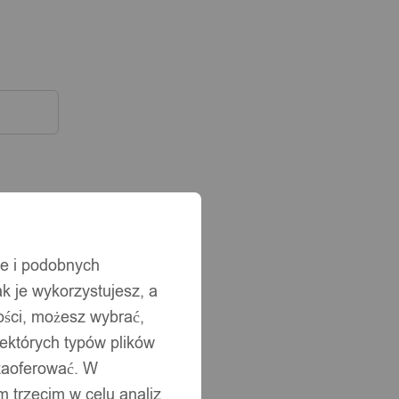
ie i podobnych
ak je wykorzystujesz, a
ści, możesz wybrać,
iektórych typów plików
 zaoferować. W
 trzecim w celu analiz