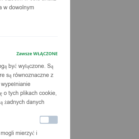
ia w dowolnym
Zawsze WŁĄCZONE
mogą być wyłączone. Są
óre są równoznaczne z
b wypełnianie
 o tych plikach cookie,
wują żadnych danych
 mogli mierzyć i