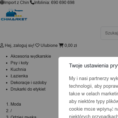
Import z Chin
Infolinia: 690 690 698
Wyszuki
produktó
Hej, zaloguj się!
Ulubione
0,00
zł
Akcesoria wędkarskie
Psy i koty
Twoje ustawienia pry
Kuchnia
Łazienka
My i nasi partnerzy wy
Dekoracje i ozdoby
technologii, aby popraw
Drukarki do etykiet
także w celach market
aby niektóre typy plik
Moda
cookie może wpłynąć na
/
niektórych przypadkach
Odzież męska