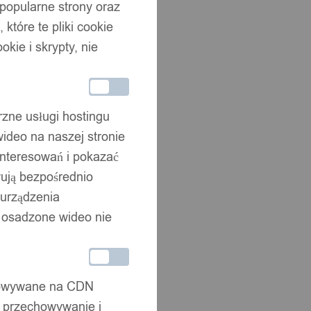
 popularne strony oraz
które te pliki cookie
okie i skrypty, nie
rzne usługi hostingu
ideo na naszej stronie
interesowań i pokazać
wują bezpośrednio
 urządzenia
że osadzone wideo nie
chowywane na CDN
, przechowywanie i