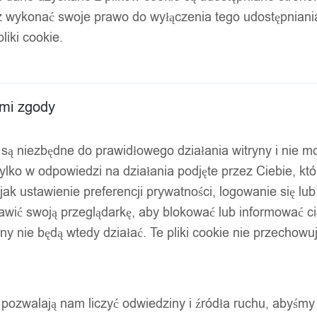
z wykonać swoje prawo do wyłączenia tego udostępnian
liki cookie.
m szaro-czarna xxxl
ami zgody
ty są niezbędne do prawidłowego działania witryny i nie 
ylko w odpowiedzi na działania podjęte przez Ciebie, kt
jak ustawienie preferencji prywatności, logowanie się lu
awić swoją przeglądarkę, aby blokować lub informować cię
ryny nie będą wtedy działać. Te pliki cookie nie przecho
ty pozwalają nam liczyć odwiedziny i źródła ruchu, abyśmy