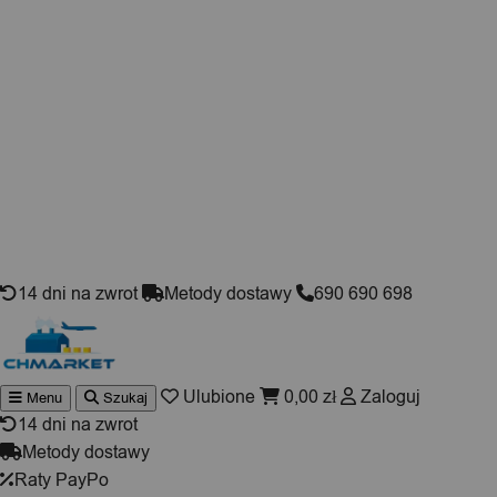
Skip to content
14 dni na zwrot
Metody dostawy
690 690 698
Ulubione
0,00
zł
Zaloguj
Menu
Szukaj
Wyszuki
produktó
14 dni na zwrot
Metody dostawy
Raty PayPo