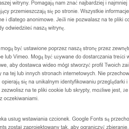
szej witryny. Pomagają nam znać najbardziej i najmniej
ący przemieszczają się po stronie. Wszystkie informacje, 
e i dlatego anonimowe. Jeśli nie pozwalasz na te pliki co
dy odwiedziłeś naszą witrynę.
ty mogą być ustawione poprzez naszą stronę przez zewnęt
be lub Vimeo. Mogą być używane do dostarczania treści w
liwe, aby dostawca wideo mógł stworzyć profil Twoich za
 na tej lub innych stronach internetowych. Nie przecho
opierają się na unikalnym identyfikowaniu przeglądarki i
e zezwolisz na te pliki cookie lub skrypty, możliwe jest, 
 z oczekiwaniami.
oteka usług wstawiania czcionek. Google Fonts są prze
ts został zaprojektowany tak, aby ograniczyć zbieranie