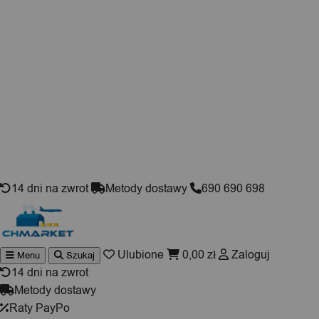
Skip to content
14 dni na zwrot
Metody dostawy
690 690 698
Ulubione
0,00
zł
Zaloguj
Menu
Szukaj
Wyszukiwarka
produktów
14 dni na zwrot
Metody dostawy
Raty PayPo