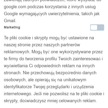
1
/ 10
google.com podczas korzystania z innych usług
Google wymagających uwierzytelnienia, takich jak
Gmail.
Marketing
Te pliki cookie i skrypty mogą być ustawione na
Komplet bielizny damskiej
naszej stronie przez naszych partnerów
stanik sukienka pasy stringi
reklamowych. Mogą być one wykorzystywane przez
te firmy do tworzenia profilu Twoich zainteresowań i
seksowny turkusowy l
wyświetlania Ci odpowiednich reklam na innych
stronach. Nie przechowują bezpośrednio danych
osobowych, ale opierają się na unikatowym
89,99
zł
Darmowa dostawa od 90 zł
identyfikatorze Twojej przeglądarki i urządzenia
Dostawa w 24h
internetowego. Jeśli nie pozwolisz na te pliki cookie i
Zamówienia złożone do 14:00 wysyłamy tego samego dnia.
skrypty, doświadczysz mniej celowanych reklam.