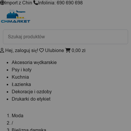
Import z Chin
Infolinia: 690 690 698
Wyszukiwarka
produktów
Hej, zaloguj się!
Ulubione
0,00
zł
Akcesoria wędkarskie
Psy i koty
Kuchnia
Łazienka
Dekoracje i ozdoby
Drukarki do etykiet
Moda
/
Bielizna damska