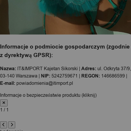
Informacje o podmiocie gospodarczym (zgodnie
z dyrektywą GPSR):
Nazwa:
IT&IMPORT Kajetan Sikorski |
Adres:
ul. Odkryta 37/9,
03-140 Warszawa |
NIP:
5242759671 |
REGON:
146686599 |
E-mail:
powiadomienia@itimport.pl
Informacje o bezpieczeństwie produktu (kliknij)
1 / 1