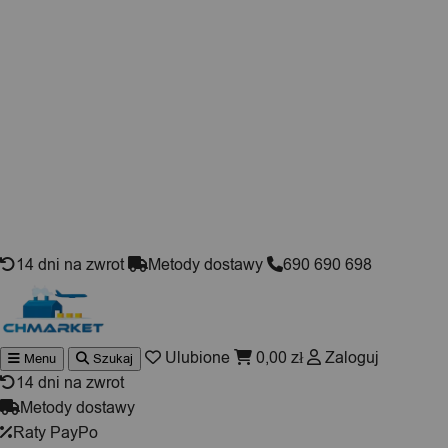
Skip to content
14 dni na zwrot
Metody dostawy
690 690 698
Ulubione
0,00
zł
Zaloguj
Menu
Szukaj
Wyszuki
produktó
14 dni na zwrot
Metody dostawy
Raty PayPo