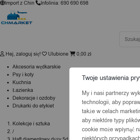
Import z Chin
Infolinia: 690 690 698
Wyszuki
produktó
Hej, zaloguj się!
Ulubione
0,00
zł
Akcesoria wędkarskie
Psy i koty
Twoje ustawienia pry
Kuchnia
Łazienka
My i nasi partnerzy wy
Dekoracje i ozdoby
technologii, aby popraw
Drukarki do etykiet
także w celach market
aby niektóre typy plik
Kolekcje i sztuka
cookie może wpłynąć na
/
niektórych przypadkach
Haft diamentowy duży 5d zestaw obraz mozaika d03