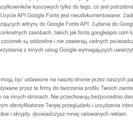
użytkowników końcowych tylko do tego, co jest potrzeb
 Użycie API Google Fonts jest nieudokumentowane. Żadne
ających witrynę do Google Fonts API. Żądania do Googl
nkretnych zasobach, takich jak fonts.googleapis.com lu
 czcionek są oddzielne i nie zawierają żadnych poświadc
zystania z innych usług Google wymagających uwierzytel
pty mogą być ustawione na naszej stronie przez naszych 
ywane przez te firmy do tworzenia profilu Twoich zainte
m na innych stronach. Nie przechowują bezpośrednio da
wym identyfikatorze Twojej przeglądarki i urządzenia inter
ookie i skrypty, doświadczysz mniej celowanych reklam.