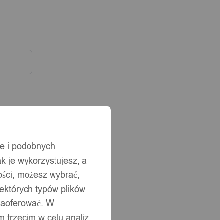
ie i podobnych
ak je wykorzystujesz, a
ści, możesz wybrać,
iektórych typów plików
 zaoferować. W
 trzecim w celu analiz