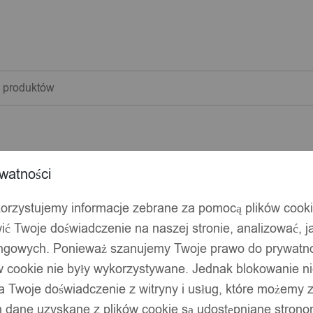
warka
w
watności
korzystujemy informacje zebrane za pomocą plików cook
ić Twoje doświadczenie na naszej stronie, analizować, j
ingowych. Ponieważ szanujemy Twoje prawo do prywatno
ów cookie nie były wykorzystywane. Jednak blokowanie n
 Twoje doświadczenie z witryny i usług, które możemy
 dane uzyskane z plików cookie są udostępniane stronom