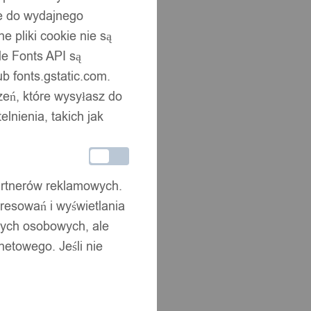
ne do wydajnego
 pliki cookie nie są
e Fonts API są
b fonts.gstatic.com.
zeń, które wysyłasz do
nienia, takich jak
partnerów reklamowych.
resowań i wyświetlania
nych osobowych, ale
netowego. Jeśli nie