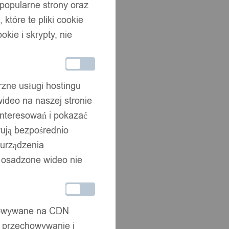
 popularne strony oraz
które te pliki cookie
okie i skrypty, nie
rzne usługi hostingu
ideo na naszej stronie
interesowań i pokazać
wują bezpośrednio
 urządzenia
że osadzone wideo nie
chowywane na CDN
, przechowywanie i