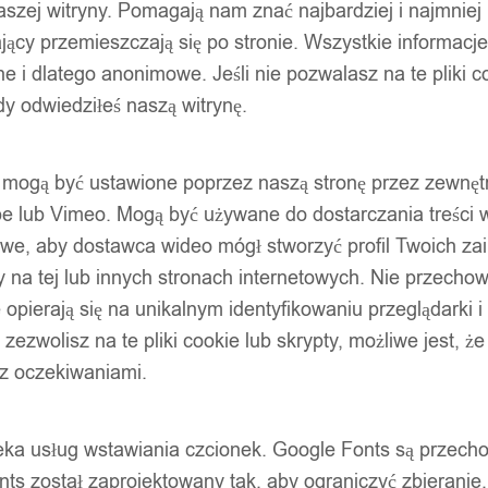
szej witryny. Pomagają nam znać najbardziej i najmniej
ący przemieszczają się po stronie. Wszystkie informacje, 
e i dlatego anonimowe. Jeśli nie pozwalasz na te pliki co
dy odwiedziłeś naszą witrynę.
ty mogą być ustawione poprzez naszą stronę przez zewnęt
be lub Vimeo. Mogą być używane do dostarczania treści w
liwe, aby dostawca wideo mógł stworzyć profil Twoich za
 na tej lub innych stronach internetowych. Nie przecho
opierają się na unikalnym identyfikowaniu przeglądarki i
e zezwolisz na te pliki cookie lub skrypty, możliwe jest, 
 z oczekiwaniami.
oteka usług wstawiania czcionek. Google Fonts są prze
ts został zaprojektowany tak, aby ograniczyć zbieranie