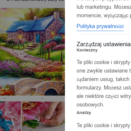
lub marketingu. Możes
momencie, wyłączając p
Polityka prywatności
Zarządzaj ustawieni
Konieczny
Te pliki cookie i skryp
one zwykle ustawiane t
żądaniem usług, takich 
formularzy. Możesz ust
ale niektóre części wit
osobowych.
Analizy
Te pliki cookie i skryp