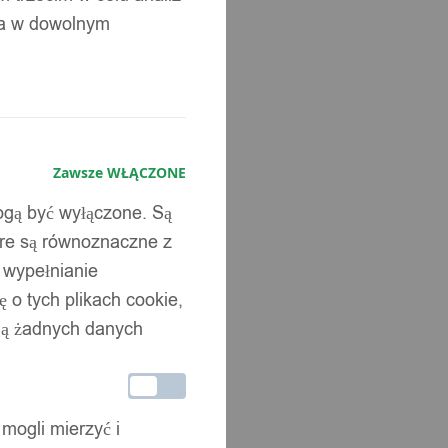
ia w dowolnym
Zawsze WŁĄCZONE
mogą być wyłączone. Są
óre są równoznaczne z
b wypełnianie
 o tych plikach cookie,
wują żadnych danych
 mogli mierzyć i