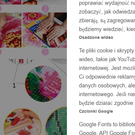
poprawiać wydajność na
zobaczyć, jak odwiedzaj
zbierają, są zagregowan
będziemy wiedzieć, kie
Osadzone wideo
Te pliki cookie i skryp
wideo, takie jak YouTu
internetowej. Jest moż
Ci odpowiednie reklamy
danych osobowych, ale 
internetowego. Jeśli ni
będzie działać zgodnie
Czcionki Google
Google Fonts to bibli
Google. API Google Fon