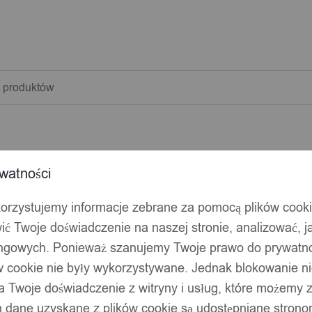
warka
w
watności
korzystujemy informacje zebrane za pomocą plików cook
ić Twoje doświadczenie na naszej stronie, analizować, j
ingowych. Ponieważ szanujemy Twoje prawo do prywatno
ów cookie nie były wykorzystywane. Jednak blokowanie n
 Twoje doświadczenie z witryny i usług, które możemy
 dane uzyskane z plików cookie są udostępniane stronom
Y 45cm PRZENOŚNY STAL Składany