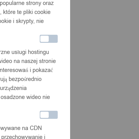
 popularne strony oraz
które te pliki cookie
okie i skrypty, nie
rzne usługi hostingu
ideo na naszej stronie
interesowań i pokazać
wują bezpośrednio
 urządzenia
że osadzone wideo nie
chowywane na CDN
, przechowywanie i