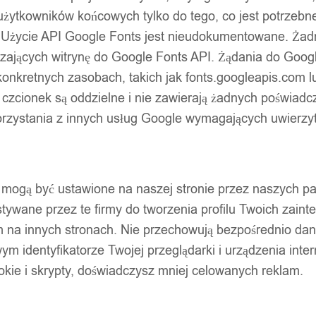
użytkowników końcowych tylko do tego, co jest potrzeb
 Użycie API Google Fonts jest nieudokumentowane. Żadne
ających witrynę do Google Fonts API. Żądania do Googl
nkretnych zasobach, takich jak fonts.googleapis.com lu
 czcionek są oddzielne i nie zawierają żadnych poświadc
zystania z innych usług Google wymagających uwierzytel
pty mogą być ustawione na naszej stronie przez naszych 
ywane przez te firmy do tworzenia profilu Twoich zainte
m na innych stronach. Nie przechowują bezpośrednio da
wym identyfikatorze Twojej przeglądarki i urządzenia inter
ookie i skrypty, doświadczysz mniej celowanych reklam.