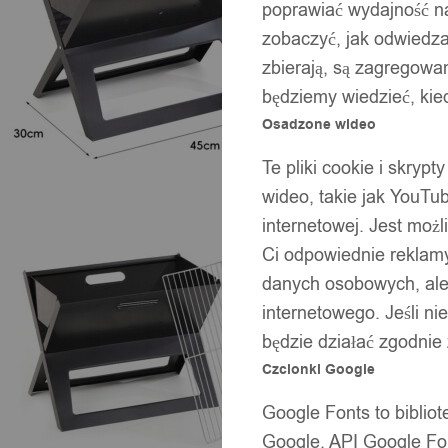
poprawiać wydajność na
zobaczyć, jak odwiedzaj
zbierają, są zagregowan
będziemy wiedzieć, kie
Osadzone wideo
Te pliki cookie i skryp
wideo, takie jak YouTu
internetowej. Jest moż
Ci odpowiednie reklamy
danych osobowych, ale 
internetowego. Jeśli ni
będzie działać zgodnie
Czcionki Google
Google Fonts to bibli
Google. API Google Fon