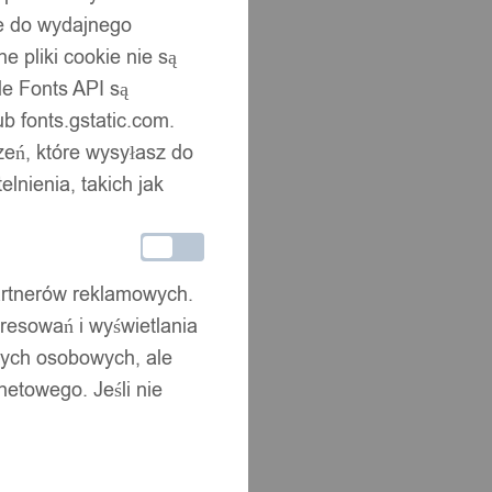
ne do wydajnego
 pliki cookie nie są
e Fonts API są
b fonts.gstatic.com.
zeń, które wysyłasz do
nienia, takich jak
partnerów reklamowych.
resowań i wyświetlania
nych osobowych, ale
netowego. Jeśli nie