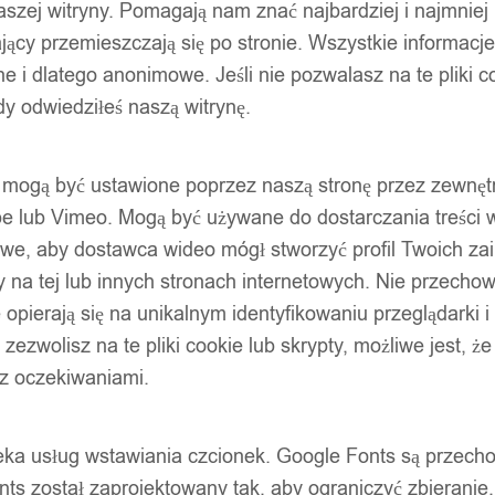
szej witryny. Pomagają nam znać najbardziej i najmniej
ący przemieszczają się po stronie. Wszystkie informacje, 
e i dlatego anonimowe. Jeśli nie pozwalasz na te pliki co
dy odwiedziłeś naszą witrynę.
ty mogą być ustawione poprzez naszą stronę przez zewnęt
be lub Vimeo. Mogą być używane do dostarczania treści w
liwe, aby dostawca wideo mógł stworzyć profil Twoich za
 na tej lub innych stronach internetowych. Nie przecho
opierają się na unikalnym identyfikowaniu przeglądarki i
e zezwolisz na te pliki cookie lub skrypty, możliwe jest, 
 z oczekiwaniami.
oteka usług wstawiania czcionek. Google Fonts są prze
ts został zaprojektowany tak, aby ograniczyć zbieranie