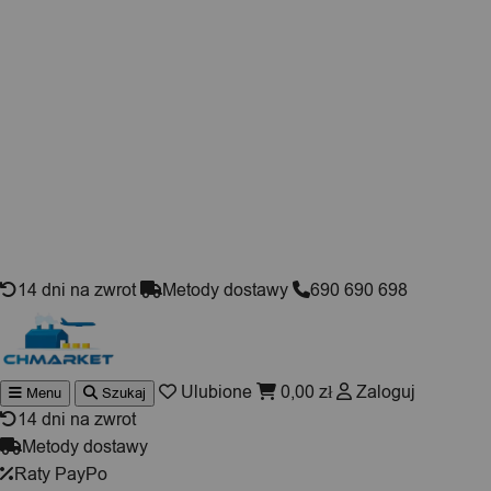
Skip to content
14 dni na zwrot
Metody dostawy
690 690 698
Ulubione
0,00
zł
Zaloguj
Menu
Szukaj
Wyszuki
produktó
14 dni na zwrot
Metody dostawy
Raty PayPo