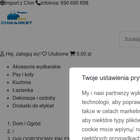
Import z Chin
Infolinia: 690 690 698
Wyszuki
produktó
Hej, zaloguj się!
Ulubione
0,00
zł
Akcesoria wędkarskie
Psy i koty
Twoje ustawienia pry
Kuchnia
Łazienka
My i nasi partnerzy wy
Dekoracje i ozdoby
technologii, aby popraw
Drukarki do etykiet
także w celach market
aby niektóre typy plik
Dom i Ogród
cookie może wpłynąć na
/
niektórych przypadkach
Grill OGRODOWY PALENISKO Kemping TURYSTYCZN