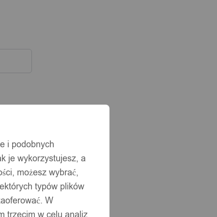
ie i podobnych
ak je wykorzystujesz, a
ści, możesz wybrać,
iektórych typów plików
 zaoferować. W
 trzecim w celu analiz