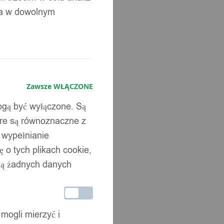
ia w dowolnym
Zawsze WŁĄCZONE
mogą być wyłączone. Są
óre są równoznaczne z
b wypełnianie
 o tych plikach cookie,
wują żadnych danych
 mogli mierzyć i