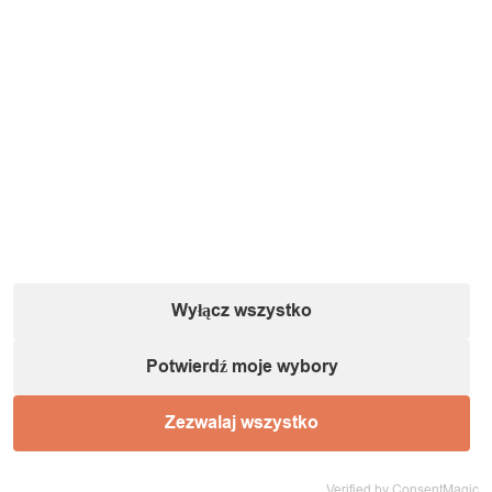
Informacje o podmiocie gospodarczym (zgodnie
z dyrektywą GPSR):
Nazwa:
IT&IMPORT Kajetan Sikorski |
Adres:
ul. Odkryta 37/9,
03-140 Warszawa |
NIP:
5242759671 |
REGON:
146686599 |
E-mail:
powiadomienia@itimport.pl
Wyłącz wszystko
Informacje o bezpieczeństwie produktu (kliknij)
Potwierdź moje wybory
1 / 1
Zezwalaj wszystko
Ładowanie...
Verified by ConsentMagic