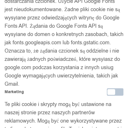
dostarczania czcionek. Użycie API Google Fonts
jest nieudokumentowane. Żadne pliki cookie nie są
Zamówienia złożone do 14:00 w dni robocze wysyłamy tego
wysyłane przez odwiedzających witrynę do Google
samego dnia.
Fonts API. Żądania do Google Fonts API są
wysyłane do domen o konkretnych zasobach, takich
jak fonts.googleapis.com lub fonts.gstatic.com.
Bezpieczne płatności
Oznacza to, że żądania czcionek są oddzielne i nie
zawierają żadnych poświadczeń, które wysyłasz do
google.com podczas korzystania z innych usług
14 dni na zwrot
Google wymagających uwierzytelnienia, takich jak
Gmail.
Marketing
Gwarancja producenta
Te pliki cookie i skrypty mogą być ustawione na
naszej stronie przez naszych partnerów
reklamowych. Mogą być one wykorzystywane przez
Wsparcie w zakupie