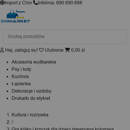
Import z Chin
Infolinia: 690 690 698
Wyszukiwarka
produktów
Hej, zaloguj się!
Ulubione
0,00
zł
Akcesoria wędkarskie
Psy i koty
Kuchnia
Łazienka
Dekoracje i ozdoby
Drukarki do etykiet
Kultura i rozrywka
/
Gra kółko i krzyżyk dla dzieci drewniana kolorowa