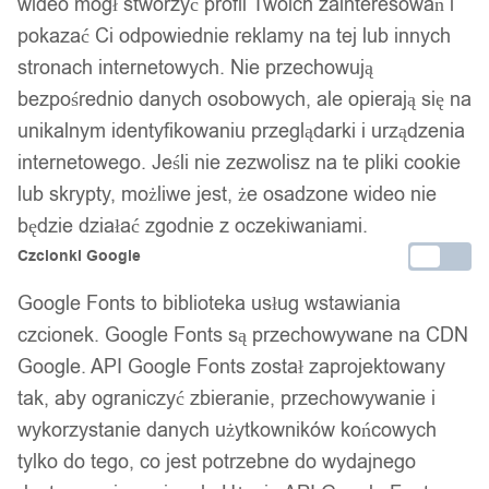
wideo mógł stworzyć profil Twoich zainteresowań i
drewniana kolorowa
pokazać Ci odpowiednie reklamy na tej lub innych
stronach internetowych. Nie przechowują
14x14cm niebieska
bezpośrednio danych osobowych, ale opierają się na
unikalnym identyfikowaniu przeglądarki i urządzenia
internetowego. Jeśli nie zezwolisz na te pliki cookie
13,99
zł
Darmowa dostawa od 90 zł
lub skrypty, możliwe jest, że osadzone wideo nie
Dostawa w 24h
będzie działać zgodnie z oczekiwaniami.
Zamówienia złożone do 14:00 wysyłamy tego samego dnia.
Czcionki Google
Dostawa w 24h
Google Fonts to biblioteka usług wstawiania
czcionek. Google Fonts są przechowywane na CDN
Zamówienia złożone do 14:00 wysyłamy tego samego dnia.
Google. API Google Fonts został zaprojektowany
Kod produktu:
T48
tak, aby ograniczyć zbieranie, przechowywanie i
Dostępny w magazynie - szybka dostawa
wykorzystanie danych użytkowników końcowych
tylko do tego, co jest potrzebne do wydajnego
Dodaj do koszyka