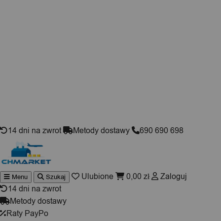
Skip to content
14 dni na zwrot
Metody dostawy
690 690 698
Ulubione
0,00
zł
Zaloguj
Menu
Szukaj
Wyszukiwarka
produktów
14 dni na zwrot
Metody dostawy
Raty PayPo