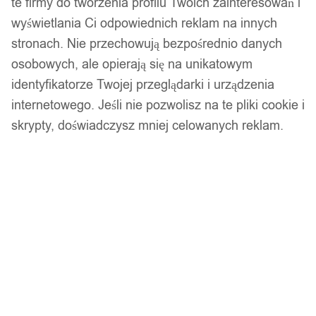
te firmy do tworzenia profilu Twoich zainteresowań i
wyświetlania Ci odpowiednich reklam na innych
Podobne produkty
stronach. Nie przechowują bezpośrednio danych
osobowych, ale opierają się na unikatowym
Produkty, które mogą Cię zainteresować
identyfikatorze Twojej przeglądarki i urządzenia
internetowego. Jeśli nie pozwolisz na te pliki cookie i
skrypty, doświadczysz mniej celowanych reklam.