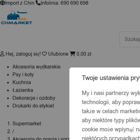
Import z Chin
Infolinia: 690 690 698
Wyszuki
produktó
Hej, zaloguj się!
Ulubione
0,00
zł
Akcesoria wędkarskie
Psy i koty
Twoje ustawienia pry
Kuchnia
Łazienka
My i nasi partnerzy wy
Dekoracje i ozdoby
technologii, aby popraw
Drukarki do etykiet
także w celach market
aby niektóre typy plik
Supermarket
cookie może wpłynąć na
/
niektórych przypadkach
Akcesoria do prania i sprzątania