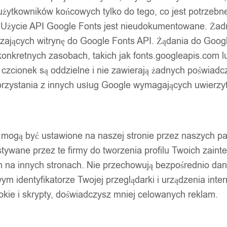
użytkowników końcowych tylko do tego, co jest potrzeb
 Użycie API Google Fonts jest nieudokumentowane. Żadne
ających witrynę do Google Fonts API. Żądania do Googl
nkretnych zasobach, takich jak fonts.googleapis.com lu
 czcionek są oddzielne i nie zawierają żadnych poświadc
zystania z innych usług Google wymagających uwierzytel
pty mogą być ustawione na naszej stronie przez naszych 
ywane przez te firmy do tworzenia profilu Twoich zainte
m na innych stronach. Nie przechowują bezpośrednio da
wym identyfikatorze Twojej przeglądarki i urządzenia inter
ookie i skrypty, doświadczysz mniej celowanych reklam.