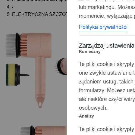
lub marketingu. Możes
/
ELEKTRYCZNA SZCZOTKA SZORUJĄCA DO CZYSZCZ
momencie, wyłączając p
Polityka prywatności
Zarządzaj ustawieni
Konieczny
Te pliki cookie i skryp
one zwykle ustawiane t
żądaniem usług, takich 
formularzy. Możesz ust
ale niektóre części wit
osobowych.
Analizy
Te pliki cookie i skryp