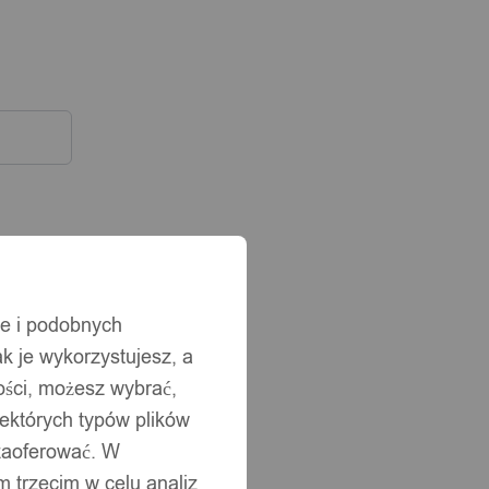
ie i podobnych
ak je wykorzystujesz, a
ści, możesz wybrać,
iektórych typów plików
 zaoferować. W
 trzecim w celu analiz