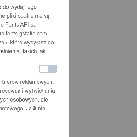
ne do wydajnego
 pliki cookie nie są
e Fonts API są
b fonts.gstatic.com.
zeń, które wysyłasz do
nienia, takich jak
partnerów reklamowych.
resowań i wyświetlania
nych osobowych, ale
netowego. Jeśli nie