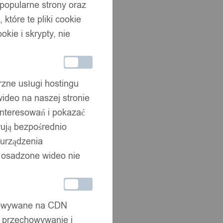
 popularne strony oraz
które te pliki cookie
okie i skrypty, nie
rzne usługi hostingu
ideo na naszej stronie
interesowań i pokazać
wują bezpośrednio
 urządzenia
że osadzone wideo nie
chowywane na CDN
, przechowywanie i