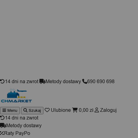
Skip to content
14 dni na zwrot
Metody dostawy
690 690 698
Ulubione
0,00
zł
Zaloguj
Menu
Szukaj
Wyszuki
produktó
14 dni na zwrot
Metody dostawy
Raty PayPo