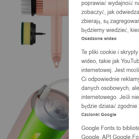
poprawiać wydajność na
zobaczyć, jak odwiedzaj
zbierają, są zagregowan
będziemy wiedzieć, kie
Osadzone wideo
Te pliki cookie i skryp
wideo, takie jak YouTu
internetowej. Jest moż
Ci odpowiednie reklamy
danych osobowych, ale 
internetowego. Jeśli ni
będzie działać zgodnie
Czcionki Google
Google Fonts to bibli
Google. API Google Fon