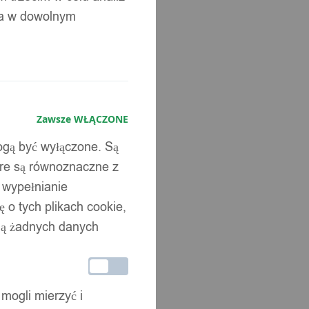
ia w dowolnym
Zawsze WŁĄCZONE
mogą być wyłączone. Są
óre są równoznaczne z
b wypełnianie
 o tych plikach cookie,
wują żadnych danych
 mogli mierzyć i