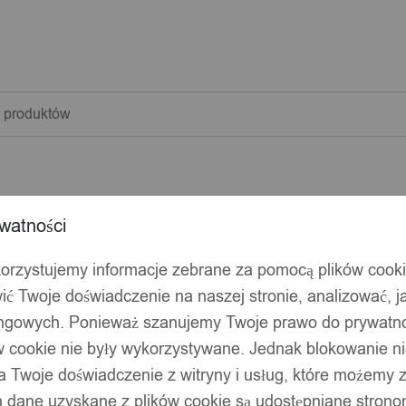
warka
w
watności
korzystujemy informacje zebrane za pomocą plików cook
ić Twoje doświadczenie na naszej stronie, analizować, j
ingowych. Ponieważ szanujemy Twoje prawo do prywatno
ów cookie nie były wykorzystywane. Jednak blokowanie n
 Twoje doświadczenie z witryny i usług, które możemy
 dane uzyskane z plików cookie są udostępniane stronom