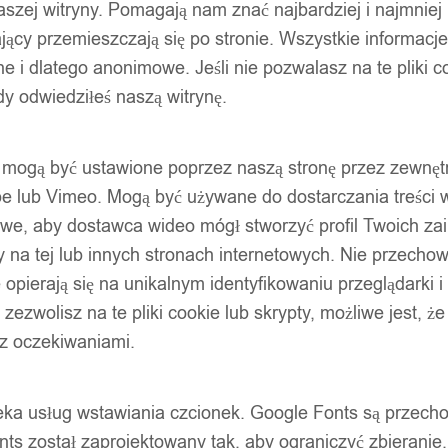
szej witryny. Pomagają nam znać najbardziej i najmniej
ący przemieszczają się po stronie. Wszystkie informacje, 
e i dlatego anonimowe. Jeśli nie pozwalasz na te pliki co
dy odwiedziłeś naszą witrynę.
ty mogą być ustawione poprzez naszą stronę przez zewnęt
be lub Vimeo. Mogą być używane do dostarczania treści w
liwe, aby dostawca wideo mógł stworzyć profil Twoich za
 na tej lub innych stronach internetowych. Nie przecho
opierają się na unikalnym identyfikowaniu przeglądarki i
e zezwolisz na te pliki cookie lub skrypty, możliwe jest, 
 z oczekiwaniami.
oteka usług wstawiania czcionek. Google Fonts są prze
ts został zaprojektowany tak, aby ograniczyć zbieranie