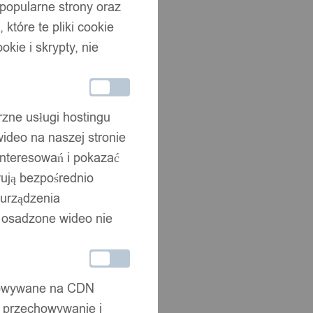
 popularne strony oraz
które te pliki cookie
okie i skrypty, nie
rzne usługi hostingu
ideo na naszej stronie
interesowań i pokazać
wują bezpośrednio
 urządzenia
że osadzone wideo nie
chowywane na CDN
, przechowywanie i