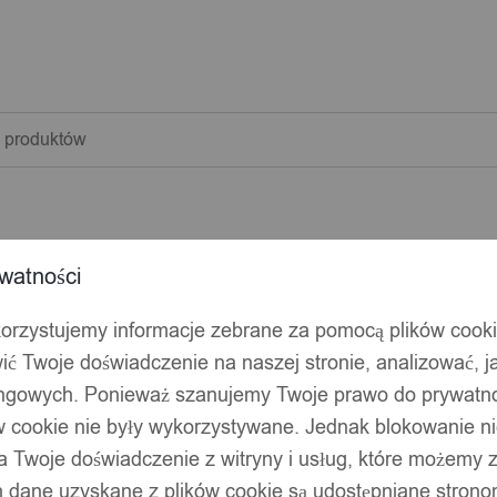
warka
w
watności
korzystujemy informacje zebrane za pomocą plików cook
ić Twoje doświadczenie na naszej stronie, analizować, j
ingowych. Ponieważ szanujemy Twoje prawo do prywatno
ów cookie nie były wykorzystywane. Jednak blokowanie n
 Twoje doświadczenie z witryny i usług, które możemy
 dane uzyskane z plików cookie są udostępniane stronom
FON WIFI APLIKACJA iOS Android