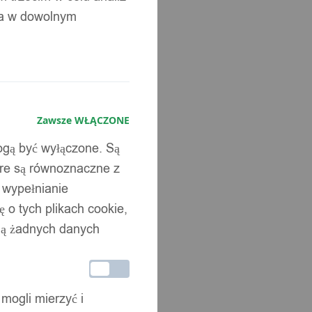
ia w dowolnym
Zawsze WŁĄCZONE
mogą być wyłączone. Są
óre są równoznaczne z
b wypełnianie
 o tych plikach cookie,
wują żadnych danych
 mogli mierzyć i