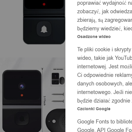
poprawiać wydajność na
zobaczyć, jak odwiedzaj
zbierają, są zagregowan
będziemy wiedzieć, kie
Osadzone wideo
Te pliki cookie i skryp
wideo, takie jak YouTu
internetowej. Jest moż
Ci odpowiednie reklamy
danych osobowych, ale 
internetowego. Jeśli ni
będzie działać zgodnie
Czcionki Google
Google Fonts to bibli
Google. API Google Fon