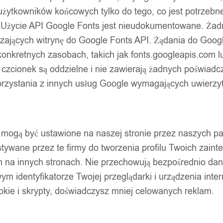
użytkowników końcowych tylko do tego, co jest potrzeb
 Użycie API Google Fonts jest nieudokumentowane. Żadne
ających witrynę do Google Fonts API. Żądania do Googl
nkretnych zasobach, takich jak fonts.googleapis.com lu
 czcionek są oddzielne i nie zawierają żadnych poświadc
zystania z innych usług Google wymagających uwierzytel
pty mogą być ustawione na naszej stronie przez naszych 
ywane przez te firmy do tworzenia profilu Twoich zainte
m na innych stronach. Nie przechowują bezpośrednio da
wym identyfikatorze Twojej przeglądarki i urządzenia inter
ookie i skrypty, doświadczysz mniej celowanych reklam.