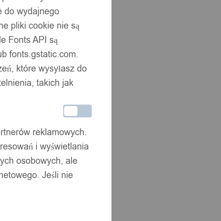
ne do wydajnego
 pliki cookie nie są
e Fonts API są
b fonts.gstatic.com.
zeń, które wysyłasz do
nienia, takich jak
partnerów reklamowych.
resowań i wyświetlania
nych osobowych, ale
netowego. Jeśli nie