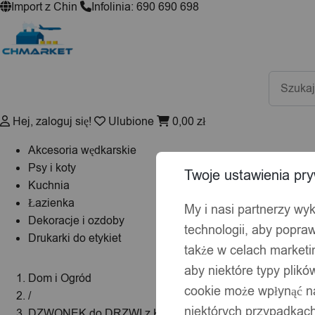
Import z Chin
Infolinia: 690 690 698
Wyszuki
produktó
Hej, zaloguj się!
Ulubione
0,00
zł
Akcesoria wędkarskie
Psy i koty
Twoje ustawienia pry
Kuchnia
Łazienka
My i nasi partnerzy wy
Dekoracje i ozdoby
technologii, aby popraw
Drukarki do etykiet
także w celach market
aby niektóre typy plik
Dom i Ogród
cookie może wpłynąć na
/
niektórych przypadkach
DZWONEK do DRZWI z Kamerą PODGLĄD Wizjer DOMO