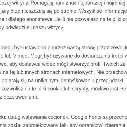
szej witryny. Pomagają nam znać najbardziej i najmniej
ący przemieszczają się po stronie. Wszystkie informacje, 
e i dlatego anonimowe. Jeśli nie pozwalasz na te pliki co
dy odwiedziłeś naszą witrynę.
ty mogą być ustawione poprzez naszą stronę przez zewnęt
be lub Vimeo. Mogą być używane do dostarczania treści w
liwe, aby dostawca wideo mógł stworzyć profil Twoich za
 na tej lub innych stronach internetowych. Nie przecho
opierają się na unikalnym identyfikowaniu przeglądarki i
e zezwolisz na te pliki cookie lub skrypty, możliwe jest, 
 z oczekiwaniami.
oteka usług wstawiania czcionek. Google Fonts są prze
ts został zaprojektowany tak, aby ograniczyć zbieranie