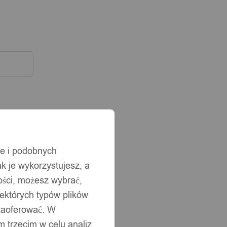
ie i podobnych
ak je wykorzystujesz, a
ści, możesz wybrać,
iektórych typów plików
 zaoferować. W
 trzecim w celu analiz