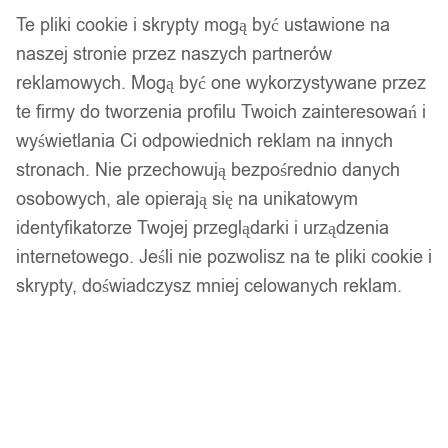
Te pliki cookie i skrypty mogą być ustawione na
naszej stronie przez naszych partnerów
reklamowych. Mogą być one wykorzystywane przez
14 dni na zwrot
te firmy do tworzenia profilu Twoich zainteresowań i
wyświetlania Ci odpowiednich reklam na innych
stronach. Nie przechowują bezpośrednio danych
Gwarancja producenta
osobowych, ale opierają się na unikatowym
identyfikatorze Twojej przeglądarki i urządzenia
internetowego. Jeśli nie pozwolisz na te pliki cookie i
Wsparcie w zakupie
skrypty, doświadczysz mniej celowanych reklam.
Podobne produkty
Produkty, które mogą Cię zainteresować