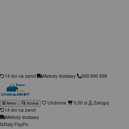
Skip to content
14 dni na zwrot
Metody dostawy
690 690 698
Ulubione
0,00
zł
Zaloguj
Menu
Szukaj
Wyszukiwarka
produktów
14 dni na zwrot
Metody dostawy
Raty PayPo