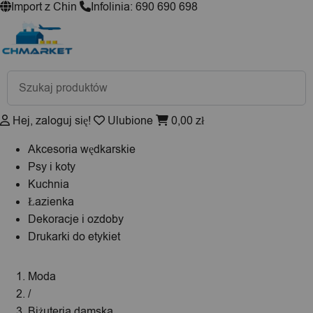
Import z Chin
Infolinia: 690 690 698
Wyszukiwarka
produktów
Hej, zaloguj się!
Ulubione
0,00
zł
Akcesoria wędkarskie
Psy i koty
Kuchnia
Łazienka
Dekoracje i ozdoby
Drukarki do etykiet
Moda
/
Biżuteria damska