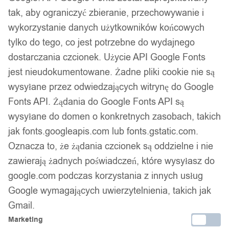
Darmowa dostawa od 90 zł
tak, aby ograniczyć zbieranie, przechowywanie i
Dostawa w 24h
wykorzystanie danych użytkowników końcowych
Zamówienia złożone do 14:00 wysyłamy tego samego dnia.
tylko do tego, co jest potrzebne do wydajnego
Dostawa w 24h
dostarczania czcionek. Użycie API Google Fonts
jest nieudokumentowane. Żadne pliki cookie nie są
Zamówienia złożone do 14:00 wysyłamy tego samego dnia.
wysyłane przez odwiedzających witrynę do Google
Kod produktu:
CH04
Fonts API. Żądania do Google Fonts API są
Dostępny w magazynie - szybka dostawa
wysyłane do domen o konkretnych zasobach, takich
jak fonts.googleapis.com lub fonts.gstatic.com.
Dodaj do koszyka
Oznacza to, że żądania czcionek są oddzielne i nie
zawierają żadnych poświadczeń, które wysyłasz do
Zamówienia złożone do 14:00 w dni robocze wysyłamy tego
google.com podczas korzystania z innych usług
samego dnia.
Google wymagających uwierzytelnienia, takich jak
Gmail.
Marketing
Bezpieczne płatności