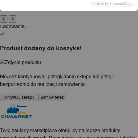
1 / 1
Verified by ConsentMagic
Ładowanie...
Produkt dodany do koszyka!
Możesz kontynuować przeglądanie sklepu lub przejść
bezpośrednio do realizacji zamówienia.
Kontynuuj zakupy
Zamów teraz
Twój zaufany marketplace oferujący najlepsze produkty