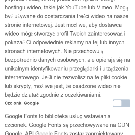
hostingu wideo, takie jak YouTube lub Vimeo. Mogą
być używane do dostarczania treści wideo na naszej
stronie internetowej. Jest możliwe, aby dostawca
wideo mógł stworzyć profil Twoich zainteresowań i
pokazać Ci odpowiednie reklamy na tej lub innych
1
/ 6
stronach internetowych. Nie przechowują
bezpośrednio danych osobowych, ale opierają się na
unikalnym identyfikowaniu przeglądarki i urządzenia
internetowego. Jeśli nie zezwolisz na te pliki cookie
lub skrypty, możliwe jest, że osadzone wideo nie
Choker koronkowy haft
będzie działać zgodnie z oczekiwaniami.
Czcionki Google
czarny naszyjnik gothic ch04
Google Fonts to biblioteka usług wstawiania
czcionek. Google Fonts są przechowywane na CDN
19,99
zł
Google. API Google Fonts został zaprojektowany