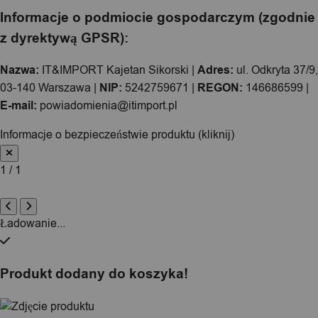
Informacje o podmiocie gospodarczym (zgodnie
z dyrektywą GPSR):
Nazwa:
IT&IMPORT Kajetan Sikorski |
Adres:
ul. Odkryta 37/9,
03-140 Warszawa |
NIP:
5242759671 |
REGON:
146686599 |
E-mail:
powiadomienia@itimport.pl
Informacje o bezpieczeństwie produktu (kliknij)
1 / 1
Ładowanie...
Produkt dodany do koszyka!