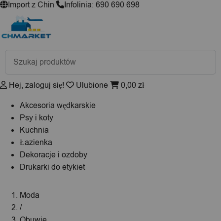
Import z Chin
Infolinia: 690 690 698
Wyszukiwarka
produktów
Hej, zaloguj się!
Ulubione
0,00
zł
Akcesoria wędkarskie
Psy i koty
Kuchnia
Łazienka
Dekoracje i ozdoby
Drukarki do etykiet
Moda
/
Obuwie