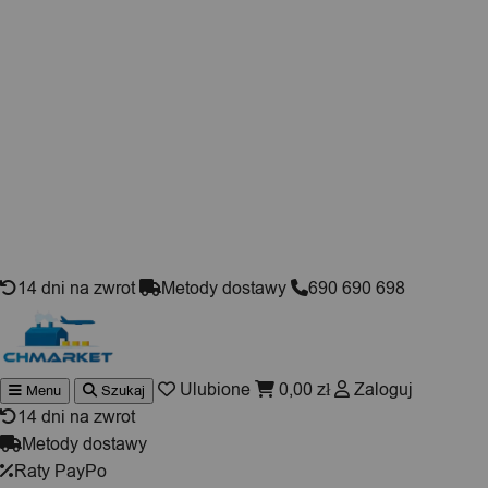
Skip to content
14 dni na zwrot
Metody dostawy
690 690 698
Ulubione
0,00
zł
Zaloguj
Menu
Szukaj
Wyszukiwarka
produktów
14 dni na zwrot
Metody dostawy
Raty PayPo