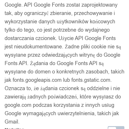
Google. API Google Fonts został zaprojektowany
1
/ 8
tak, aby ograniczyć zbieranie, przechowywanie i
wykorzystanie danych użytkowników końcowych
tylko do tego, co jest potrzebne do wydajnego
dostarczania czcionek. Użycie API Google Fonts
jest nieudokumentowane. Żadne pliki cookie nie są
Buty trekkingowe taktyczne
wysyłane przez odwiedzających witrynę do Google
Fonts API. Żądania do Google Fonts API są
wojskowe militarne
wysyłane do domen o konkretnych zasobach, takich
jak fonts.googleapis.com lub fonts.gstatic.com.
wodoodporne całoroczne
Oznacza to, że żądania czcionek są oddzielne i nie
zawierają żadnych poświadczeń, które wysyłasz do
r.42
google.com podczas korzystania z innych usług
Google wymagających uwierzytelnienia, takich jak
159,99
zł
Gmail.
Darmowa dostawa od 90 zł