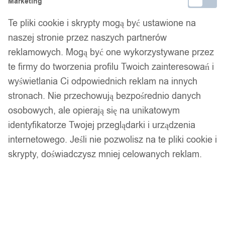
Marketing
Dostawa w 24h
Zamówienia złożone do 14:00 wysyłamy tego samego dnia.
Te pliki cookie i skrypty mogą być ustawione na
naszej stronie przez naszych partnerów
Dostawa w 24h
reklamowych. Mogą być one wykorzystywane przez
Zamówienia złożone do 14:00 wysyłamy tego samego dnia.
te firmy do tworzenia profilu Twoich zainteresowań i
wyświetlania Ci odpowiednich reklam na innych
Kod produktu:
EL217-BK-42
stronach. Nie przechowują bezpośrednio danych
Dostępny w magazynie - szybka dostawa
osobowych, ale opierają się na unikatowym
identyfikatorze Twojej przeglądarki i urządzenia
Dodaj do koszyka
internetowego. Jeśli nie pozwolisz na te pliki cookie i
skrypty, doświadczysz mniej celowanych reklam.
Zamówienia złożone do 14:00 w dni robocze wysyłamy tego
samego dnia.
Bezpieczne płatności