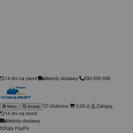
Skip to content
14 dni na zwrot
Metody dostawy
690 690 698
Ulubione
0,00
zł
Zaloguj
Menu
Szukaj
Wyszukiwarka
produktów
14 dni na zwrot
Metody dostawy
Raty PayPo