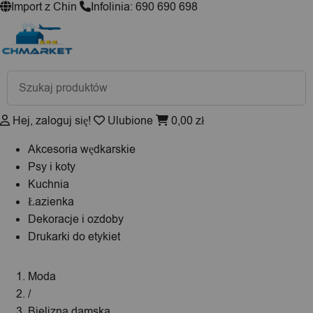
Import z Chin
Infolinia: 690 690 698
Wyszukiwarka
produktów
Hej, zaloguj się!
Ulubione
0,00
zł
Akcesoria wędkarskie
Psy i koty
Kuchnia
Łazienka
Dekoracje i ozdoby
Drukarki do etykiet
Moda
/
Bielizna damska