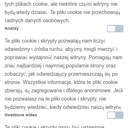
OGRODOWY Okrągły POMPA
tych plikach cookie, ale niektóre części witryny nie
będą wtedy działać. Te pliki cookie nie przechowują
369,00
zł
żadnych danych osobowych.
Analizy
Te pliki cookie i skrypty pozwalają nam liczyć
odwiedziny i źródła ruchu, abyśmy mogli mierzyć i
poprawiać wydajność naszej witryny. Pomagają nam
znać najbardziej i najmniej popularne strony oraz
Twój zaufany marketplace oferujący najlepsze produkty
sprawdzonych marek. Bezpieczne zakupy z gwarancją jakości.
zobaczyć, jak odwiedzający przemieszczają się po
stronie. Wszystkie informacje, które te pliki cookie
Facebook
zbierają, są zagregowane i dlatego anonimowe. Jeśli
nie pozwalasz na te pliki cookie i skrypty, nie
będziemy wiedzieć, kiedy odwiedziłeś naszą witrynę.
Osadzone wideo
Te pliki cookie i skrypty mogą być ustawione