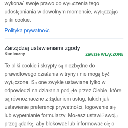
wykonać swoje prawo do wyłączenia tego
udostępniania w dowolnym momencie, wyłączając
Kolejność
Wyświetlanie jednego wyniku
pliki cookie.
sortowania
Polityka prywatności
Zarządzaj ustawieniami zgody
Konieczny
Zawsze WŁĄCZONE
Te pliki cookie i skrypty są niezbędne do
prawidłowego działania witryny i nie mogą być
wyłączone. Są one zwykle ustawiane tylko w
odpowiedzi na działania podjęte przez Ciebie, które
są równoznaczne z żądaniem usług, takich jak
ustawienie preferencji prywatności, logowanie się
lub wypełnianie formularzy. Możesz ustawić swoją
BASEN 300 x 76 cm STELAŻOWY
przeglądarkę, aby blokować lub informować cię o