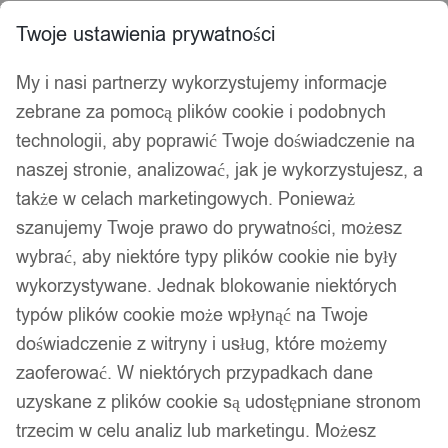
Import z Chin
Infolinia: 690 690 698
Twoje ustawienia prywatności
My i nasi partnerzy wykorzystujemy informacje
Wyszukiwarka
zebrane za pomocą plików cookie i podobnych
produktów
technologii, aby poprawić Twoje doświadczenie na
naszej stronie, analizować, jak je wykorzystujesz, a
Hej, zaloguj się!
Ulubione
0,00
zł
także w celach marketingowych. Ponieważ
Akcesoria wędkarskie
szanujemy Twoje prawo do prywatności, możesz
Psy i koty
wybrać, aby niektóre typy plików cookie nie były
Kuchnia
wykorzystywane. Jednak blokowanie niektórych
Łazienka
typów plików cookie może wpłynąć na Twoje
Dekoracje i ozdoby
Drukarki do etykiet
doświadczenie z witryny i usług, które możemy
zaoferować. W niektórych przypadkach dane
Strona główna
/ Atrybut produktu: Pojemność / 6150
uzyskane z plików cookie są udostępniane stronom
6150
trzecim w celu analiz lub marketingu. Możesz