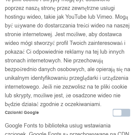
poprzez naszą stronę przez zewnętrzne usługi
hostingu wideo, takie jak YouTube lub Vimeo. Mogą
być używane do dostarczania treści wideo na naszej
stronie internetowej. Jest możliwe, aby dostawca
wideo mógł stworzyć profil Twoich zainteresowań i
pokazać Ci odpowiednie reklamy na tej lub innych
stronach internetowych. Nie przechowują
bezpośrednio danych osobowych, ale opierają się na
unikalnym identyfikowaniu przeglądarki i urządzenia
internetowego. Jeśli nie zezwolisz na te pliki cookie
lub skrypty, możliwe jest, że osadzone wideo nie
Dane firmy:
będzie działać zgodnie z oczekiwaniami.
Nazwa:
IT&IMPORT Kajetan Sikorski
Czcionki Google
Adres:
ul. Odkryta 37/9, 03-140 Warszawa
Google Fonts to biblioteka usług wstawiania
czcionek. Google Fonts są przechowywane na CDN