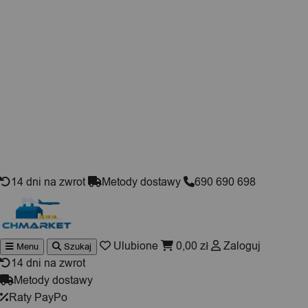
Skip to content
14 dni na zwrot
Metody dostawy
690 690 698
Ulubione
0,00
zł
Zaloguj
Menu
Szukaj
Wyszukiwarka
produktów
14 dni na zwrot
Metody dostawy
Raty PayPo