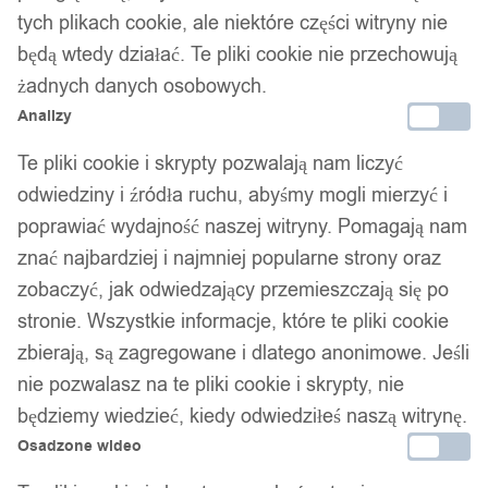
OGRODOWY z MOSKITIERĄ
tych plikach cookie, ale niektóre części witryny nie
Dwuoosobowy 260x140cm ODPORNY
będą wtedy działać. Te pliki cookie nie przechowują
żadnych danych osobowych.
129,99
zł
Analizy
Te pliki cookie i skrypty pozwalają nam liczyć
odwiedziny i źródła ruchu, abyśmy mogli mierzyć i
poprawiać wydajność naszej witryny. Pomagają nam
znać najbardziej i najmniej popularne strony oraz
zobaczyć, jak odwiedzający przemieszczają się po
Twój zaufany marketplace oferujący najlepsze produkty
stronie. Wszystkie informacje, które te pliki cookie
sprawdzonych marek. Bezpieczne zakupy z gwarancją jakości.
zbierają, są zagregowane i dlatego anonimowe. Jeśli
Facebook
nie pozwalasz na te pliki cookie i skrypty, nie
będziemy wiedzieć, kiedy odwiedziłeś naszą witrynę.
Osadzone wideo