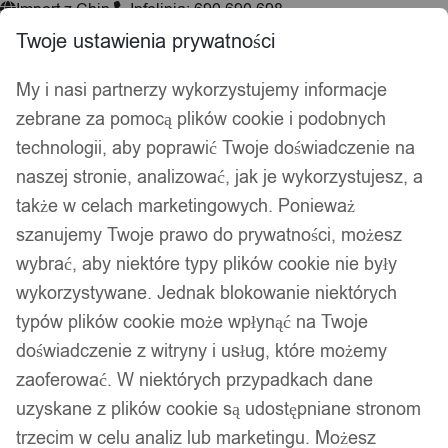
Import z Chin
Infolinia: 690 690 698
Twoje ustawienia prywatności
My i nasi partnerzy wykorzystujemy informacje
Wyszukiwarka
zebrane za pomocą plików cookie i podobnych
produktów
technologii, aby poprawić Twoje doświadczenie na
Hej, zaloguj się!
Ulubione
0,00
zł
naszej stronie, analizować, jak je wykorzystujesz, a
także w celach marketingowych. Ponieważ
Akcesoria wędkarskie
szanujemy Twoje prawo do prywatności, możesz
Psy i koty
wybrać, aby niektóre typy plików cookie nie były
Kuchnia
Łazienka
wykorzystywane. Jednak blokowanie niektórych
Dekoracje i ozdoby
typów plików cookie może wpłynąć na Twoje
Drukarki do etykiet
doświadczenie z witryny i usług, które możemy
zaoferować. W niektórych przypadkach dane
Strona główna
/ Atrybut produktu: Maksymalne obciążenie / 250
uzyskane z plików cookie są udostępniane stronom
250
trzecim w celu analiz lub marketingu. Możesz