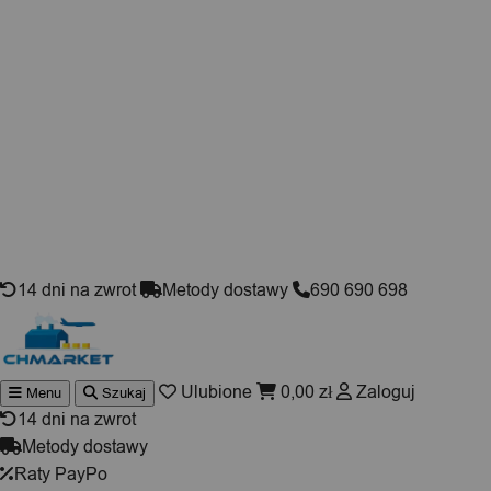
Skip to content
14 dni na zwrot
Metody dostawy
690 690 698
Ulubione
0,00
zł
Zaloguj
Menu
Szukaj
Wyszukiwarka
produktów
14 dni na zwrot
Metody dostawy
Raty PayPo