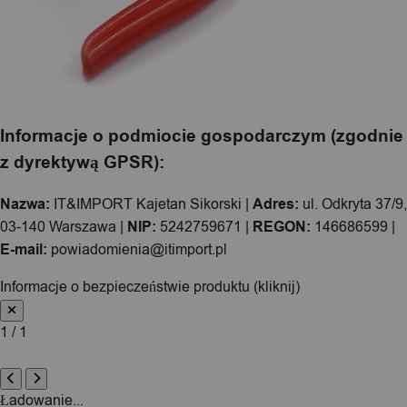
Informacje o podmiocie gospodarczym (zgodnie
z dyrektywą GPSR):
Nazwa:
IT&IMPORT Kajetan Sikorski |
Adres:
ul. Odkryta 37/9,
03-140 Warszawa |
NIP:
5242759671 |
REGON:
146686599 |
E-mail:
powiadomienia@itimport.pl
Informacje o bezpieczeństwie produktu (kliknij)
1 / 1
Ładowanie...