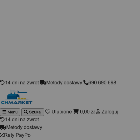
Skip to content
14 dni na zwrot
Metody dostawy
690 690 698
Ulubione
0,00
zł
Zaloguj
Menu
Szukaj
Wyszukiwarka
produktów
14 dni na zwrot
Metody dostawy
Raty PayPo