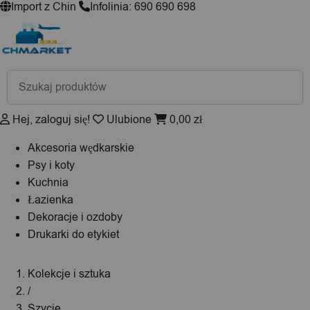
Import z Chin
Infolinia: 690 690 698
Wyszukiwarka
produktów
Hej, zaloguj się!
Ulubione
0,00
zł
Akcesoria wędkarskie
Psy i koty
Kuchnia
Łazienka
Dekoracje i ozdoby
Drukarki do etykiet
Kolekcje i sztuka
/
Szycie