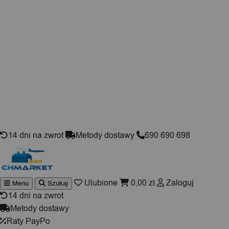
Skip to content
14 dni na zwrot
Metody dostawy
690 690 698
Ulubione
0,00
zł
Zaloguj
Menu
Szukaj
Wyszukiwarka
produktów
14 dni na zwrot
Metody dostawy
Raty PayPo