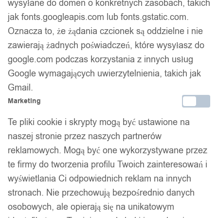
wysyłane do domen o konkretnych zasobach, takich
Bezpieczne płatności
jak fonts.googleapis.com lub fonts.gstatic.com.
Oznacza to, że żądania czcionek są oddzielne i nie
zawierają żadnych poświadczeń, które wysyłasz do
14 dni na zwrot
google.com podczas korzystania z innych usług
Google wymagających uwierzytelnienia, takich jak
Gmail.
Gwarancja producenta
Marketing
Te pliki cookie i skrypty mogą być ustawione na
naszej stronie przez naszych partnerów
Wsparcie w zakupie
reklamowych. Mogą być one wykorzystywane przez
te firmy do tworzenia profilu Twoich zainteresowań i
Podobne produkty
wyświetlania Ci odpowiednich reklam na innych
stronach. Nie przechowują bezpośrednio danych
Produkty, które mogą Cię zainteresować
osobowych, ale opierają się na unikatowym