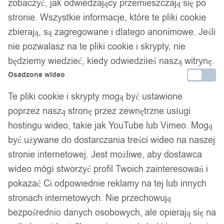
zobaczyć, jak odwiedzający przemieszczają się po
stronie. Wszystkie informacje, które te pliki cookie
zbierają, są zagregowane i dlatego anonimowe. Jeśli
nie pozwalasz na te pliki cookie i skrypty, nie
będziemy wiedzieć, kiedy odwiedziłeś naszą witrynę.
Osadzone wideo
1
/ 3
Te pliki cookie i skrypty mogą być ustawione
poprzez naszą stronę przez zewnętrzne usługi
hostingu wideo, takie jak YouTube lub Vimeo. Mogą
być używane do dostarczania treści wideo na naszej
stronie internetowej. Jest możliwe, aby dostawca
Zegarek męski kademan
wideo mógł stworzyć profil Twoich zainteresowań i
pokazać Ci odpowiednie reklamy na tej lub innych
elegancki datownik wr50 w1
stronach internetowych. Nie przechowują
bezpośrednio danych osobowych, ale opierają się na