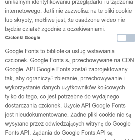
74,99
zł
unikalnym identyfikowaniu przeglądarki i urządzenia
Darmowa dostawa od 90 zł
internetowego. Jeśli nie zezwolisz na te pliki cookie
Dostawa w 24h
lub skrypty, możliwe jest, że osadzone wideo nie
Zamówienia złożone do 14:00 wysyłamy tego samego dnia.
będzie działać zgodnie z oczekiwaniami.
Czcionki Google
Dostawa w 24h
Google Fonts to biblioteka usług wstawiania
Zamówienia złożone do 14:00 wysyłamy tego samego dnia.
czcionek. Google Fonts są przechowywane na CDN
Kod produktu:
19e4b1a7dd84
Google. API Google Fonts został zaprojektowany
Dostępny w magazynie - szybka dostawa
tak, aby ograniczyć zbieranie, przechowywanie i
wykorzystanie danych użytkowników końcowych
Dodaj do koszyka
tylko do tego, co jest potrzebne do wydajnego
dostarczania czcionek. Użycie API Google Fonts
Zamówienia złożone do 14:00 w dni robocze wysyłamy tego
jest nieudokumentowane. Żadne pliki cookie nie są
samego dnia.
wysyłane przez odwiedzających witrynę do Google
Fonts API. Żądania do Google Fonts API są