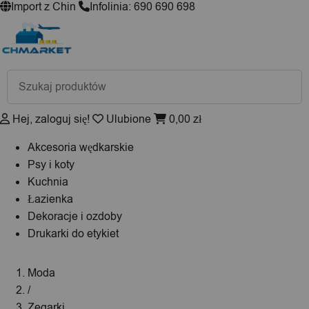
Import z Chin
Infolinia: 690 690 698
Wyszukiwarka
produktów
Hej, zaloguj się!
Ulubione
0,00
zł
Akcesoria wędkarskie
Psy i koty
Kuchnia
Łazienka
Dekoracje i ozdoby
Drukarki do etykiet
Moda
/
Zegarki