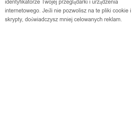
identyfikatorze Twojej przeglądarki i urządzenia
internetowego. Jeśli nie pozwolisz na te pliki cookie i
skrypty, doświadczysz mniej celowanych reklam.
Srebrny zestaw pierścionków retro punk boho 75
11,99
zł