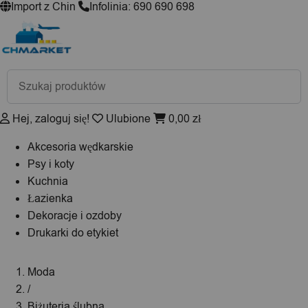
Import z Chin
Infolinia: 690 690 698
Wyszukiwarka
produktów
Hej, zaloguj się!
Ulubione
0,00
zł
Akcesoria wędkarskie
Psy i koty
Kuchnia
Łazienka
Dekoracje i ozdoby
Drukarki do etykiet
Moda
/
Biżuteria ślubna