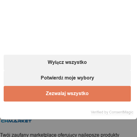
1 / 1
Ładowanie...
Produkt dodany do koszyka!
Wyłącz wszystko
Potwierdź moje wybory
Możesz kontynuować przeglądanie sklepu lub przejść
bezpośrednio do realizacji zamówienia.
Zezwalaj wszystko
Kontynuuj zakupy
Zamów teraz
Verified by ConsentMagic
Twój zaufany marketplace oferujący najlepsze produkty