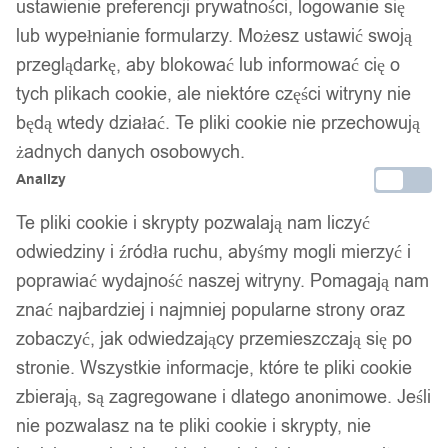
ustawienie preferencji prywatności, logowanie się
lub wypełnianie formularzy. Możesz ustawić swoją
przeglądarkę, aby blokować lub informować cię o
tych plikach cookie, ale niektóre części witryny nie
będą wtedy działać. Te pliki cookie nie przechowują
1
/ 3
żadnych danych osobowych.
Analizy
Te pliki cookie i skrypty pozwalają nam liczyć
odwiedziny i źródła ruchu, abyśmy mogli mierzyć i
poprawiać wydajność naszej witryny. Pomagają nam
Srebrna obrączka
znać najbardziej i najmniej popularne strony oraz
pierścionek ślubne stal 316l
zobaczyć, jak odwiedzający przemieszczają się po
stronie. Wszystkie informacje, które te pliki cookie
r.19
zbierają, są zagregowane i dlatego anonimowe. Jeśli
nie pozwalasz na te pliki cookie i skrypty, nie