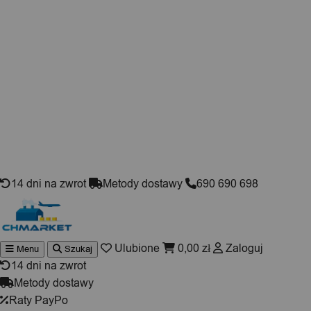
Skip to content
14 dni na zwrot
Metody dostawy
690 690 698
Ulubione
0,00
zł
Zaloguj
Menu
Szukaj
Wyszukiwarka
produktów
14 dni na zwrot
Metody dostawy
Raty PayPo