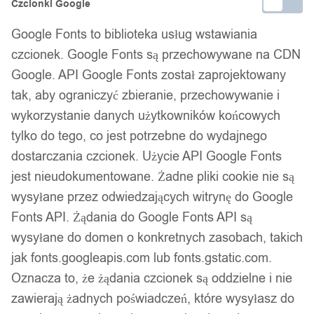
Czcionki Google
Bezpieczne płatności
Google Fonts to biblioteka usług wstawiania
czcionek. Google Fonts są przechowywane na CDN
Google. API Google Fonts został zaprojektowany
14 dni na zwrot
tak, aby ograniczyć zbieranie, przechowywanie i
wykorzystanie danych użytkowników końcowych
tylko do tego, co jest potrzebne do wydajnego
Gwarancja producenta
dostarczania czcionek. Użycie API Google Fonts
jest nieudokumentowane. Żadne pliki cookie nie są
wysyłane przez odwiedzających witrynę do Google
Wsparcie w zakupie
Fonts API. Żądania do Google Fonts API są
wysyłane do domen o konkretnych zasobach, takich
Podobne produkty
jak fonts.googleapis.com lub fonts.gstatic.com.
Oznacza to, że żądania czcionek są oddzielne i nie
Produkty, które mogą Cię zainteresować
zawierają żadnych poświadczeń, które wysyłasz do