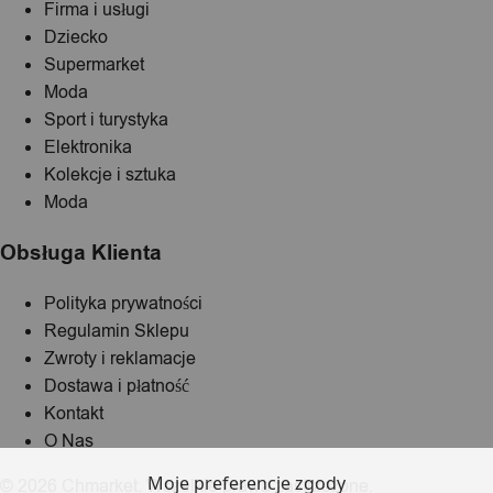
Firma i usługi
Dziecko
Supermarket
Moda
Sport i turystyka
Elektronika
Kolekcje i sztuka
Moda
Obsługa Klienta
Polityka prywatności
Regulamin Sklepu
Zwroty i reklamacje
Dostawa i płatność
Kontakt
O Nas
Moje preferencje zgody
© 2026 Chmarket. Wszelkie prawa zastrzeżone.