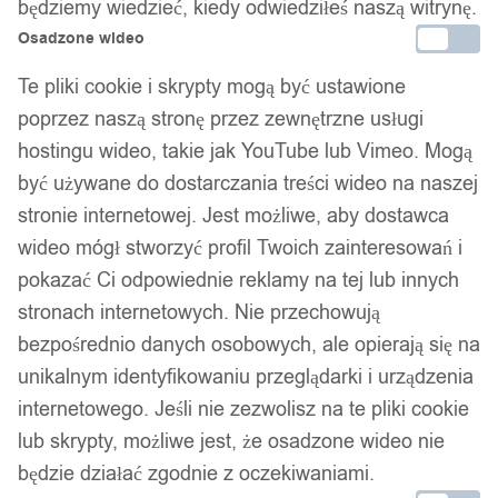
40,00
zł
będziemy wiedzieć, kiedy odwiedziłeś naszą witrynę.
Darmowa dostawa od 90 zł
Osadzone wideo
Dostawa w 24h
Te pliki cookie i skrypty mogą być ustawione
Zamówienia złożone do 14:00 wysyłamy tego samego dnia.
poprzez naszą stronę przez zewnętrzne usługi
Dostawa w 24h
hostingu wideo, takie jak YouTube lub Vimeo. Mogą
być używane do dostarczania treści wideo na naszej
Zamówienia złożone do 14:00 wysyłamy tego samego dnia.
stronie internetowej. Jest możliwe, aby dostawca
Kod produktu:
O17S-R10
wideo mógł stworzyć profil Twoich zainteresowań i
Dostępny w magazynie - szybka dostawa
pokazać Ci odpowiednie reklamy na tej lub innych
stronach internetowych. Nie przechowują
Dodaj do koszyka
bezpośrednio danych osobowych, ale opierają się na
unikalnym identyfikowaniu przeglądarki i urządzenia
Zamówienia złożone do 14:00 w dni robocze wysyłamy tego
internetowego. Jeśli nie zezwolisz na te pliki cookie
samego dnia.
lub skrypty, możliwe jest, że osadzone wideo nie
będzie działać zgodnie z oczekiwaniami.