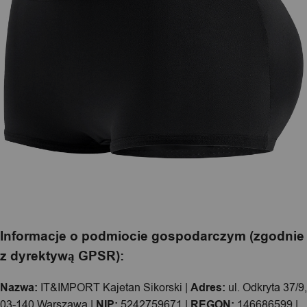
Informacje o podmiocie gospodarczym (zgodnie
z dyrektywą GPSR):
Nazwa:
IT&IMPORT Kajetan Sikorski |
Adres:
ul. Odkryta 37/9,
03-140 Warszawa |
NIP:
5242759671 |
REGON:
146686599 |