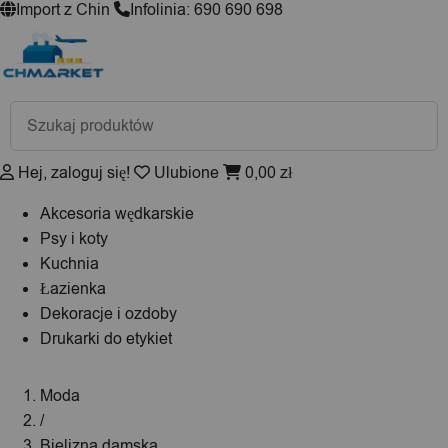
Import z Chin
Infolinia: 690 690 698
Wyszukiwarka
produktów
Hej, zaloguj się!
Ulubione
0,00
zł
Akcesoria wędkarskie
Psy i koty
Kuchnia
Łazienka
Dekoracje i ozdoby
Drukarki do etykiet
Moda
/
Bielizna damska