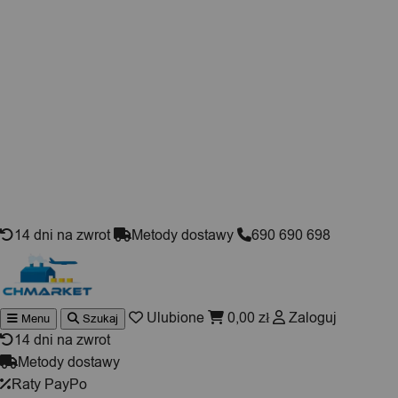
Skip to content
14 dni na zwrot
Metody dostawy
690 690 698
Ulubione
0,00
zł
Zaloguj
Menu
Szukaj
Wyszukiwarka
produktów
14 dni na zwrot
Metody dostawy
Raty PayPo