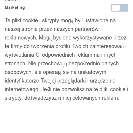
Brak w magazynie
Marketing
Zamówienia złożone do 14:00 w dni robocze wysyłamy tego
Te pliki cookie i skrypty mogą być ustawione na
samego dnia.
naszej stronie przez naszych partnerów
reklamowych. Mogą być one wykorzystywane przez
te firmy do tworzenia profilu Twoich zainteresowań i
Bezpieczne płatności
wyświetlania Ci odpowiednich reklam na innych
stronach. Nie przechowują bezpośrednio danych
osobowych, ale opierają się na unikatowym
14 dni na zwrot
identyfikatorze Twojej przeglądarki i urządzenia
internetowego. Jeśli nie pozwolisz na te pliki cookie i
skrypty, doświadczysz mniej celowanych reklam.
Gwarancja producenta