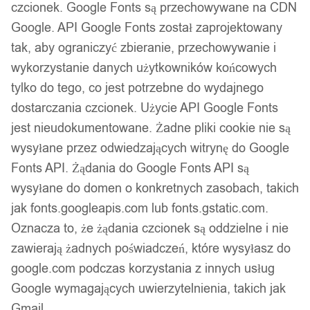
czcionek. Google Fonts są przechowywane na CDN
Seksowny komplet bielizny
Google. API Google Fonts został zaprojektowany
tak, aby ograniczyć zbieranie, przechowywanie i
damskiej pomarańczowy
wykorzystanie danych użytkowników końcowych
uwodzicielski rozmiar s
tylko do tego, co jest potrzebne do wydajnego
dostarczania czcionek. Użycie API Google Fonts
jest nieudokumentowane. Żadne pliki cookie nie są
74,99
zł
wysyłane przez odwiedzających witrynę do Google
Darmowa dostawa od 90 zł
Fonts API. Żądania do Google Fonts API są
Dostawa w 24h
wysyłane do domen o konkretnych zasobach, takich
Zamówienia złożone do 14:00 wysyłamy tego samego dnia.
jak fonts.googleapis.com lub fonts.gstatic.com.
Dostawa w 24h
Oznacza to, że żądania czcionek są oddzielne i nie
zawierają żadnych poświadczeń, które wysyłasz do
Zamówienia złożone do 14:00 wysyłamy tego samego dnia.
google.com podczas korzystania z innych usług
Kod produktu:
EL42_ORANGE_S
Google wymagających uwierzytelnienia, takich jak
Niedostępny
Gmail.