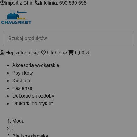
Import z Chin
Infolinia: 690 690 698
Wyszukiwarka
produktów
Hej, zaloguj się!
Ulubione
0,00
zł
Akcesoria wędkarskie
Psy i koty
Kuchnia
Łazienka
Dekoracje i ozdoby
Drukarki do etykiet
Moda
/
Bielizna damska