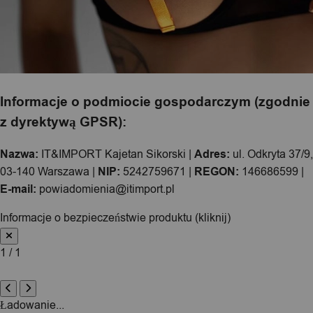
Informacje o podmiocie gospodarczym (zgodnie
z dyrektywą GPSR):
Nazwa:
IT&IMPORT Kajetan Sikorski |
Adres:
ul. Odkryta 37/9,
03-140 Warszawa |
NIP:
5242759671 |
REGON:
146686599 |
E-mail:
powiadomienia@itimport.pl
Informacje o bezpieczeństwie produktu (kliknij)
1 / 1
Ładowanie...