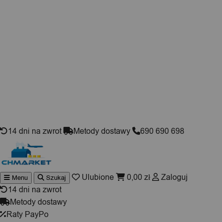
Skip to content
14 dni na zwrot
Metody dostawy
690 690 698
Ulubione
0,00
zł
Zaloguj
Menu
Szukaj
Wyszukiwarka
produktów
14 dni na zwrot
Metody dostawy
Raty PayPo