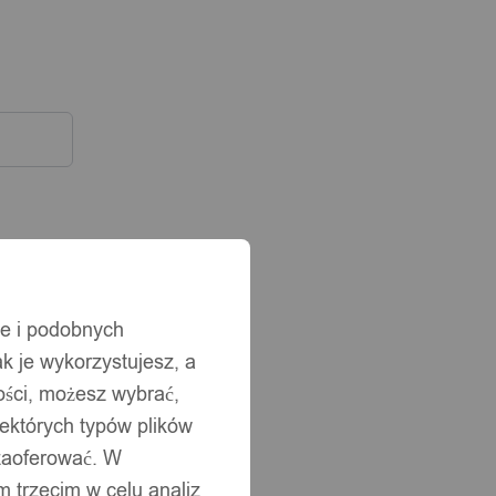
ie i podobnych
ak je wykorzystujesz, a
ści, możesz wybrać,
iektórych typów plików
 zaoferować. W
 trzecim w celu analiz