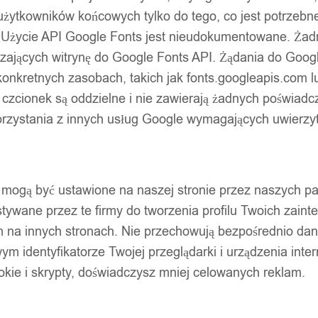
użytkowników końcowych tylko do tego, co jest potrzeb
 Użycie API Google Fonts jest nieudokumentowane. Żadne
ających witrynę do Google Fonts API. Żądania do Googl
nkretnych zasobach, takich jak fonts.googleapis.com lu
 czcionek są oddzielne i nie zawierają żadnych poświadc
zystania z innych usług Google wymagających uwierzytel
pty mogą być ustawione na naszej stronie przez naszych 
ywane przez te firmy do tworzenia profilu Twoich zainte
m na innych stronach. Nie przechowują bezpośrednio da
wym identyfikatorze Twojej przeglądarki i urządzenia inter
ookie i skrypty, doświadczysz mniej celowanych reklam.