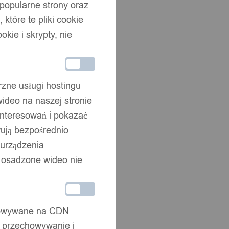
 popularne strony oraz
które te pliki cookie
okie i skrypty, nie
rzne usługi hostingu
ideo na naszej stronie
interesowań i pokazać
wują bezpośrednio
 urządzenia
że osadzone wideo nie
chowywane na CDN
, przechowywanie i