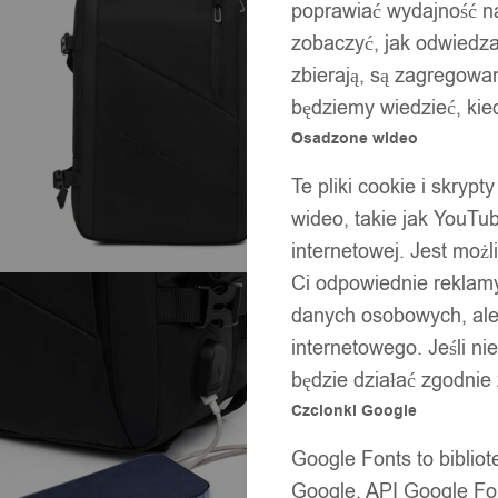
poprawiać wydajność na
zobaczyć, jak odwiedzaj
zbierają, są zagregowan
będziemy wiedzieć, kie
Osadzone wideo
Te pliki cookie i skryp
wideo, takie jak YouTu
internetowej. Jest moż
Ci odpowiednie reklamy
danych osobowych, ale 
internetowego. Jeśli ni
będzie działać zgodnie
Czcionki Google
Google Fonts to bibli
Google. API Google Fon