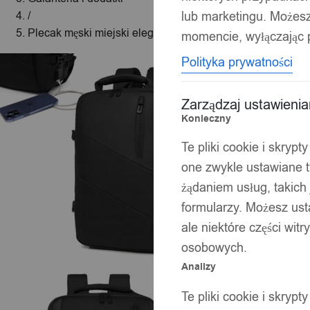
lub marketingu. Możes
/
Plecak męski miejski elegancki czarny duży szkolny biuro
momencie, wyłączając p
Polityka prywatności
Zarządzaj ustawieni
Konieczny
Te pliki cookie i skryp
one zwykle ustawiane t
żądaniem usług, takich 
formularzy. Możesz ust
ale niektóre części wit
osobowych.
Analizy
Te pliki cookie i skryp