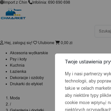
Import z Chin
Infolinia: 690 690 698
Wyszuki
produktó
Hej, zaloguj się!
Ulubione
0,00
zł
Akcesoria wędkarskie
Psy i koty
Twoje ustawienia pry
Kuchnia
Łazienka
My i nasi partnerzy wy
Dekoracje i ozdoby
technologii, aby popraw
Drukarki do etykiet
także w celach market
aby niektóre typy plik
Moda
cookie może wpłynąć na
/
niektórych przypadkach
Galanteria i dodatki