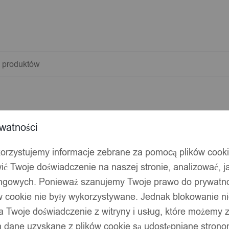
warka
w
watności
korzystujemy informacje zebrane za pomocą plików cook
ić Twoje doświadczenie na naszej stronie, analizować, j
ingowych. Ponieważ szanujemy Twoje prawo do prywatno
ów cookie nie były wykorzystywane. Jednak blokowanie n
 Twoje doświadczenie z witryny i usług, które możemy
 dane uzyskane z plików cookie są udostępniane stronom