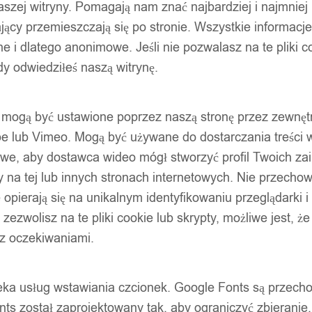
szej witryny. Pomagają nam znać najbardziej i najmniej
ący przemieszczają się po stronie. Wszystkie informacje, 
e i dlatego anonimowe. Jeśli nie pozwalasz na te pliki co
dy odwiedziłeś naszą witrynę.
ty mogą być ustawione poprzez naszą stronę przez zewnęt
be lub Vimeo. Mogą być używane do dostarczania treści w
liwe, aby dostawca wideo mógł stworzyć profil Twoich za
 na tej lub innych stronach internetowych. Nie przecho
opierają się na unikalnym identyfikowaniu przeglądarki i
e zezwolisz na te pliki cookie lub skrypty, możliwe jest, 
 z oczekiwaniami.
oteka usług wstawiania czcionek. Google Fonts są prze
ts został zaprojektowany tak, aby ograniczyć zbieranie