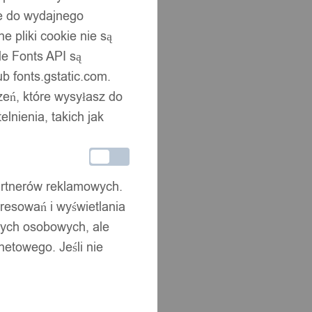
ne do wydajnego
 pliki cookie nie są
e Fonts API są
b fonts.gstatic.com.
zeń, które wysyłasz do
nienia, takich jak
partnerów reklamowych.
resowań i wyświetlania
nych osobowych, ale
netowego. Jeśli nie