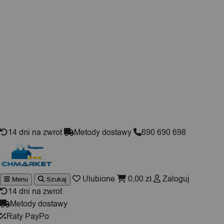
Skip to content
14 dni na zwrot
Metody dostawy
690 690 698
Ulubione
0,00
zł
Zaloguj
Menu
Szukaj
Wyszuki
produktó
14 dni na zwrot
Metody dostawy
Raty PayPo