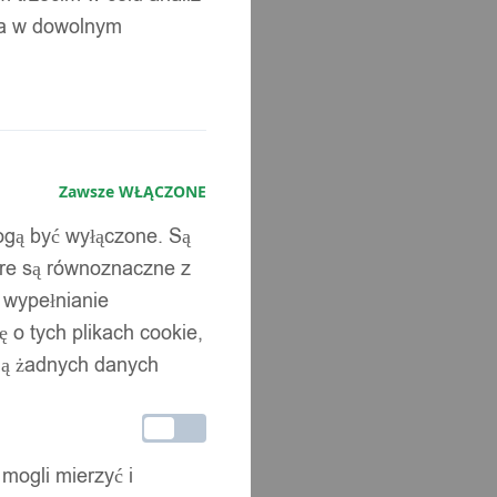
ia w dowolnym
Zawsze WŁĄCZONE
mogą być wyłączone. Są
óre są równoznaczne z
b wypełnianie
 o tych plikach cookie,
wują żadnych danych
 mogli mierzyć i