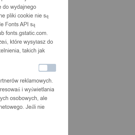
ne do wydajnego
 pliki cookie nie są
e Fonts API są
b fonts.gstatic.com.
zeń, które wysyłasz do
nienia, takich jak
partnerów reklamowych.
resowań i wyświetlania
nych osobowych, ale
netowego. Jeśli nie