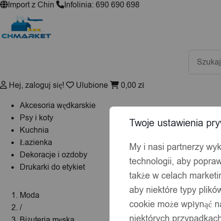
Import z Chin
Infolinia: 690 690 698
Wyszuki
produktó
Hej, zaloguj się!
Ulubione
0,00
zł
Akcesoria wędkarskie
Psy i koty
Twoje ustawienia pry
Kuchnia
Łazienka
My i nasi partnerzy wy
Dekoracje i ozdoby
technologii, aby popraw
Drukarki do etykiet
także w celach market
aby niektóre typy plik
Moda
cookie może wpłynąć na
/
niektórych przypadkach
Biżuteria męska