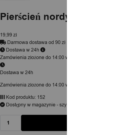
Pierścień nordycki wikinga a
19,99
zł
Darmowa dostawa od 90 zł
Dostawa w 24h
Zamówienia złożone do 14:00 wysyłamy tego samego dnia.
Dostawa w 24h
Zamówienia złożone do 14:00 wysyłamy tego samego dnia.
Kod produktu:
152
Dostępny w magazynie - szybka dostawa