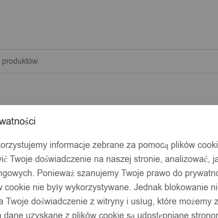
warka
w
watności
korzystujemy informacje zebrane za pomocą plików cook
ić Twoje doświadczenie na naszej stronie, analizować, j
ingowych. Ponieważ szanujemy Twoje prawo do prywatno
ów cookie nie były wykorzystywane. Jednak blokowanie n
 Twoje doświadczenie z witryny i usług, które możemy
 dane uzyskane z plików cookie są udostępniane stronom