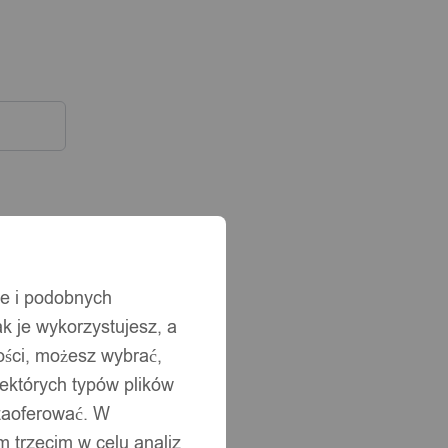
ie i podobnych
ak je wykorzystujesz, a
ści, możesz wybrać,
iektórych typów plików
 zaoferować. W
 trzecim w celu analiz