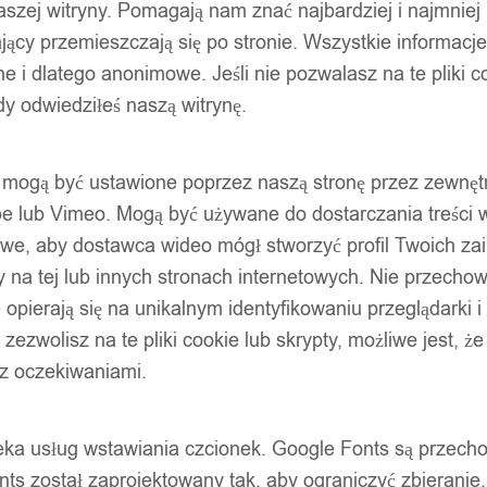
szej witryny. Pomagają nam znać najbardziej i najmniej
ący przemieszczają się po stronie. Wszystkie informacje, 
e i dlatego anonimowe. Jeśli nie pozwalasz na te pliki co
dy odwiedziłeś naszą witrynę.
ty mogą być ustawione poprzez naszą stronę przez zewnęt
be lub Vimeo. Mogą być używane do dostarczania treści w
liwe, aby dostawca wideo mógł stworzyć profil Twoich za
 na tej lub innych stronach internetowych. Nie przecho
opierają się na unikalnym identyfikowaniu przeglądarki i
e zezwolisz na te pliki cookie lub skrypty, możliwe jest, 
 z oczekiwaniami.
oteka usług wstawiania czcionek. Google Fonts są prze
ts został zaprojektowany tak, aby ograniczyć zbieranie