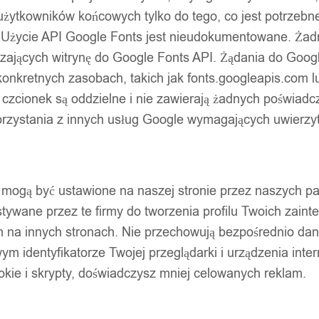
użytkowników końcowych tylko do tego, co jest potrzeb
 Użycie API Google Fonts jest nieudokumentowane. Żadne
ających witrynę do Google Fonts API. Żądania do Googl
nkretnych zasobach, takich jak fonts.googleapis.com lu
 czcionek są oddzielne i nie zawierają żadnych poświadc
zystania z innych usług Google wymagających uwierzytel
pty mogą być ustawione na naszej stronie przez naszych 
ywane przez te firmy do tworzenia profilu Twoich zainte
m na innych stronach. Nie przechowują bezpośrednio da
wym identyfikatorze Twojej przeglądarki i urządzenia inter
ookie i skrypty, doświadczysz mniej celowanych reklam.