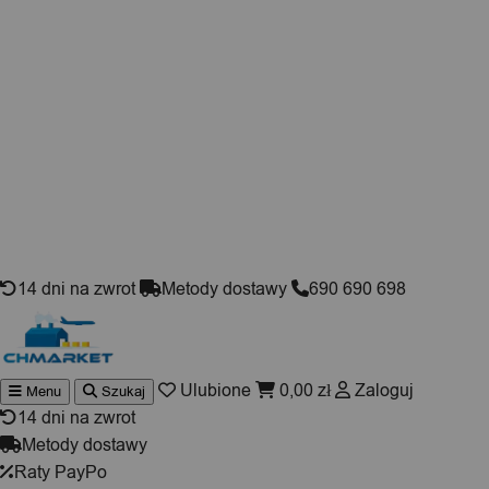
Skip to content
14 dni na zwrot
Metody dostawy
690 690 698
Ulubione
0,00
zł
Zaloguj
Menu
Szukaj
Wyszuki
produktó
14 dni na zwrot
Metody dostawy
Raty PayPo