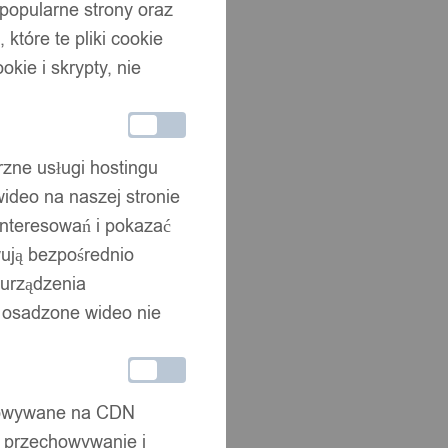
 popularne strony oraz
które te pliki cookie
okie i skrypty, nie
rzne usługi hostingu
ideo na naszej stronie
interesowań i pokazać
wują bezpośrednio
 urządzenia
że osadzone wideo nie
chowywane na CDN
, przechowywanie i