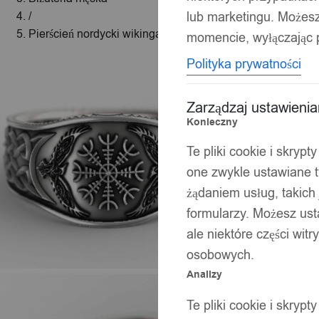
lub marketingu. Możes
/
Pierścień nordycki wikinga aegishjalmur amulet 152
momencie, wyłączając p
Polityka prywatności
Zarządzaj ustawieni
Konieczny
Te pliki cookie i skryp
one zwykle ustawiane t
żądaniem usług, takich 
formularzy. Możesz ust
ale niektóre części wit
osobowych.
Analizy
Te pliki cookie i skryp