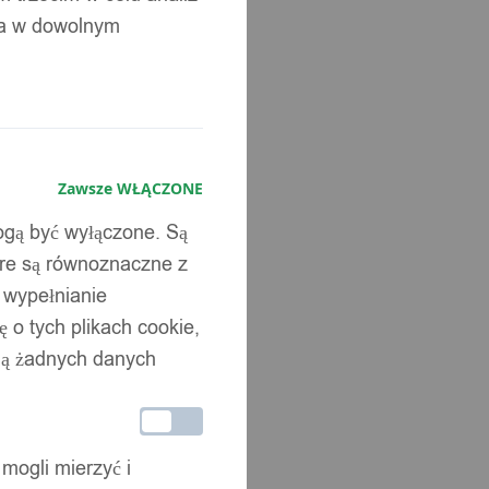
ia w dowolnym
Zawsze WŁĄCZONE
mogą być wyłączone. Są
óre są równoznaczne z
b wypełnianie
 o tych plikach cookie,
wują żadnych danych
 mogli mierzyć i