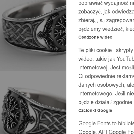
poprawiać wydajność na
zobaczyć, jak odwiedzaj
zbierają, są zagregowan
będziemy wiedzieć, kie
Osadzone wideo
Te pliki cookie i skryp
wideo, takie jak YouTu
internetowej. Jest moż
Ci odpowiednie reklamy
danych osobowych, ale 
internetowego. Jeśli ni
będzie działać zgodnie
Czcionki Google
Google Fonts to bibli
Google. API Google Fon