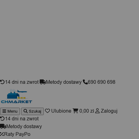
Skip to content
14 dni na zwrot
Metody dostawy
690 690 698
Ulubione
0,00
zł
Zaloguj
Menu
Szukaj
Wyszukiwarka
produktów
14 dni na zwrot
Metody dostawy
Raty PayPo