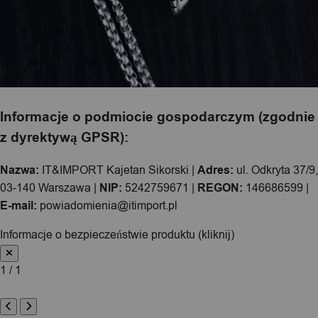
Informacje o podmiocie gospodarczym (zgodnie
z dyrektywą GPSR):
Nazwa:
IT&IMPORT Kajetan Sikorski |
Adres:
ul. Odkryta 37/9,
03-140 Warszawa |
NIP:
5242759671 |
REGON:
146686599 |
E-mail:
powiadomienia@itimport.pl
Informacje o bezpieczeństwie produktu (kliknij)
1 / 1