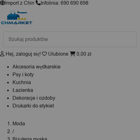
Import z Chin
Infolinia: 690 690 698
Wyszukiwarka
produktów
Hej, zaloguj się!
Ulubione
0,00
zł
Akcesoria wędkarskie
Psy i koty
Kuchnia
Łazienka
Dekoracje i ozdoby
Drukarki do etykiet
Moda
/
Biżuteria męska