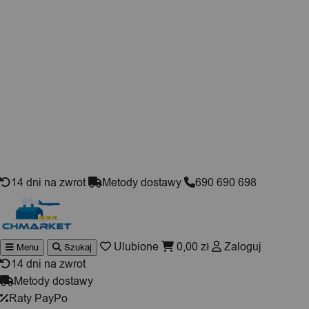
Skip to content
14 dni na zwrot
Metody dostawy
690 690 698
Ulubione
0,00
zł
Zaloguj
Menu
Szukaj
Wyszukiwarka
produktów
14 dni na zwrot
Metody dostawy
Raty PayPo