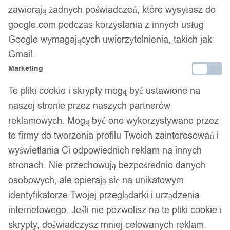
Zamówienia złożone do 14:00 wysyłamy tego samego dnia.
zawierają żadnych poświadczeń, które wysyłasz do
google.com podczas korzystania z innych usług
Kod produktu:
349
Dostępny w magazynie - szybka dostawa
Google wymagających uwierzytelnienia, takich jak
Gmail.
Dodaj do koszyka
Marketing
Te pliki cookie i skrypty mogą być ustawione na
Zamówienia złożone do 14:00 w dni robocze wysyłamy tego
naszej stronie przez naszych partnerów
samego dnia.
reklamowych. Mogą być one wykorzystywane przez
te firmy do tworzenia profilu Twoich zainteresowań i
wyświetlania Ci odpowiednich reklam na innych
Bezpieczne płatności
stronach. Nie przechowują bezpośrednio danych
osobowych, ale opierają się na unikatowym
identyfikatorze Twojej przeglądarki i urządzenia
14 dni na zwrot
internetowego. Jeśli nie pozwolisz na te pliki cookie i
skrypty, doświadczysz mniej celowanych reklam.