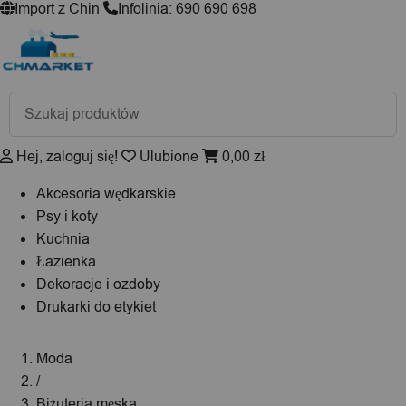
Import z Chin
Infolinia: 690 690 698
Wyszukiwarka
produktów
Hej, zaloguj się!
Ulubione
0,00
zł
Akcesoria wędkarskie
Psy i koty
Kuchnia
Łazienka
Dekoracje i ozdoby
Drukarki do etykiet
Moda
/
Biżuteria męska