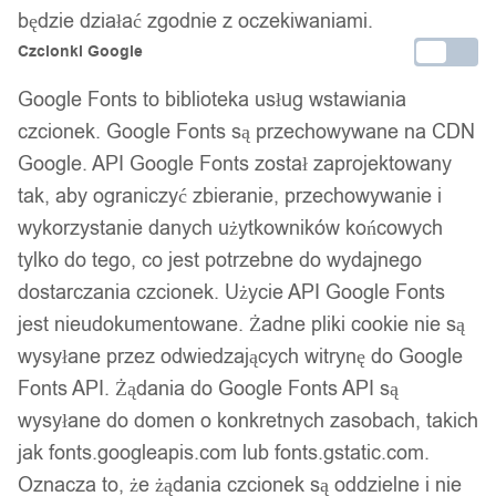
1
/ 7
będzie działać zgodnie z oczekiwaniami.
Czcionki Google
Google Fonts to biblioteka usług wstawiania
czcionek. Google Fonts są przechowywane na CDN
Google. API Google Fonts został zaprojektowany
Naszyjnik srebrny łańcuszek
tak, aby ograniczyć zbieranie, przechowywanie i
wykorzystanie danych użytkowników końcowych
szczypce krab 349
tylko do tego, co jest potrzebne do wydajnego
dostarczania czcionek. Użycie API Google Fonts
24,99
zł
jest nieudokumentowane. Żadne pliki cookie nie są
Darmowa dostawa od 90 zł
wysyłane przez odwiedzających witrynę do Google
Dostawa w 24h
Fonts API. Żądania do Google Fonts API są
Zamówienia złożone do 14:00 wysyłamy tego samego dnia.
wysyłane do domen o konkretnych zasobach, takich
jak fonts.googleapis.com lub fonts.gstatic.com.
Dostawa w 24h
Oznacza to, że żądania czcionek są oddzielne i nie