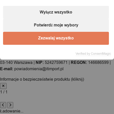
Wyłącz wszystko
Potwierdź moje wybory
Informacje o podmiocie gospodarczym (zgodnie
Zezwalaj wszystko
z dyrektywą GPSR):
Verified by ConsentMagic
Nazwa:
IT&IMPORT Kajetan Sikorski |
Adres:
ul. Odkryta 37/9,
03-140 Warszawa |
NIP:
5242759671 |
REGON:
146686599 |
E-mail:
powiadomienia@itimport.pl
Informacje o bezpieczeństwie produktu (kliknij)
1 / 1
Ładowanie...