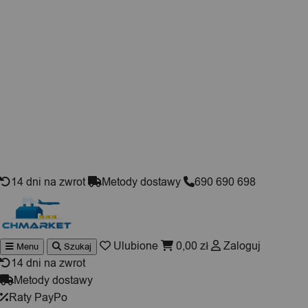
Skip to content
14 dni na zwrot
Metody dostawy
690 690 698
Ulubione
0,00
zł
Zaloguj
Menu
Szukaj
Wyszukiwarka
produktów
14 dni na zwrot
Metody dostawy
Raty PayPo