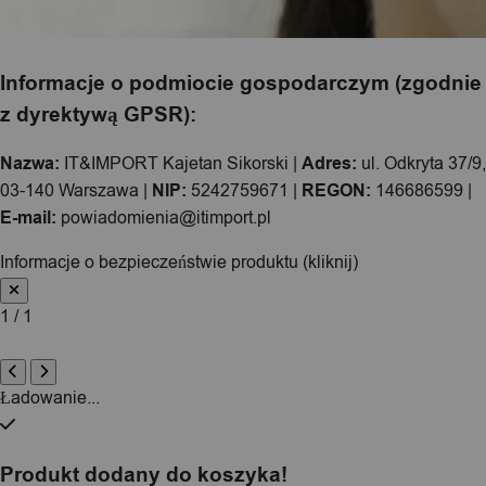
Informacje o podmiocie gospodarczym (zgodnie
z dyrektywą GPSR):
Nazwa:
IT&IMPORT Kajetan Sikorski |
Adres:
ul. Odkryta 37/9,
03-140 Warszawa |
NIP:
5242759671 |
REGON:
146686599 |
E-mail:
powiadomienia@itimport.pl
Informacje o bezpieczeństwie produktu (kliknij)
1 / 1
Ładowanie...
Produkt dodany do koszyka!