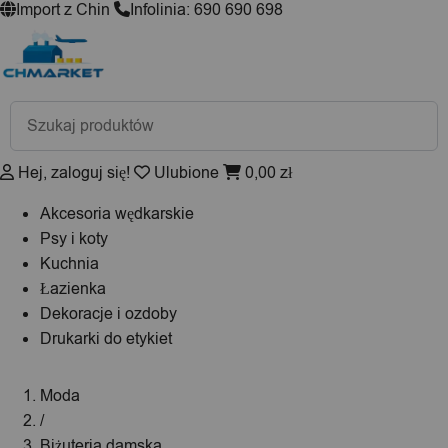
Import z Chin
Infolinia: 690 690 698
Wyszukiwarka
produktów
Hej, zaloguj się!
Ulubione
0,00
zł
Akcesoria wędkarskie
Psy i koty
Kuchnia
Łazienka
Dekoracje i ozdoby
Drukarki do etykiet
Moda
/
Biżuteria damska