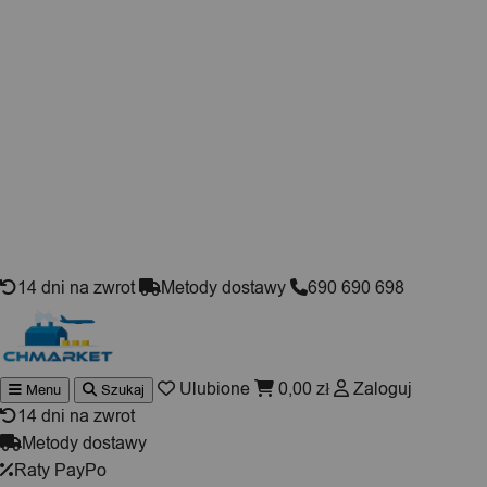
Skip to content
14 dni na zwrot
Metody dostawy
690 690 698
Ulubione
0,00
zł
Zaloguj
Menu
Szukaj
Wyszukiwarka
produktów
14 dni na zwrot
Metody dostawy
Raty PayPo