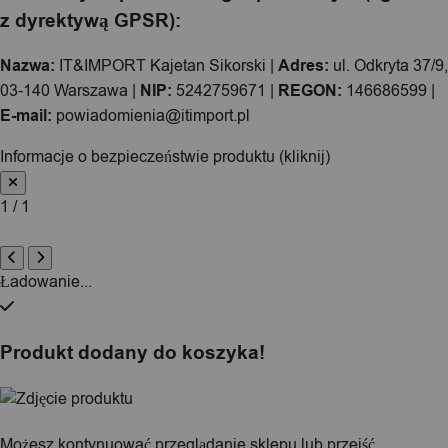
z dyrektywą GPSR):
Nazwa:
IT&IMPORT Kajetan Sikorski |
Adres:
ul. Odkryta 37/9,
03-140 Warszawa |
NIP:
5242759671 |
REGON:
146686599 |
E-mail:
powiadomienia@itimport.pl
Informacje o bezpieczeństwie produktu (kliknij)
1 / 1
Ładowanie...
Produkt dodany do koszyka!
Możesz kontynuować przeglądanie sklepu lub przejść