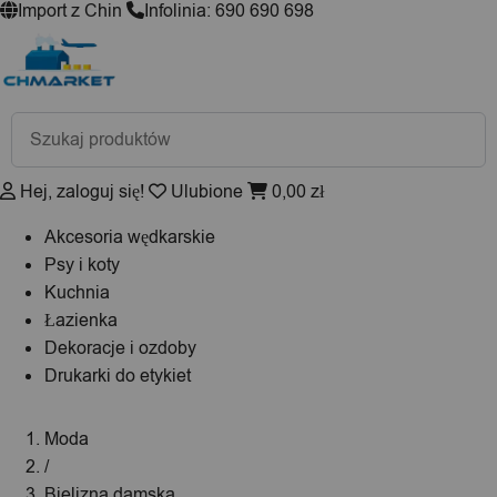
Import z Chin
Infolinia: 690 690 698
Wyszukiwarka
produktów
Hej, zaloguj się!
Ulubione
0,00
zł
Akcesoria wędkarskie
Psy i koty
Kuchnia
Łazienka
Dekoracje i ozdoby
Drukarki do etykiet
Moda
/
Bielizna damska