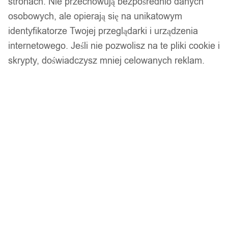
stronach. Nie przechowują bezpośrednio danych
osobowych, ale opierają się na unikatowym
identyfikatorze Twojej przeglądarki i urządzenia
Srebrny zestaw pierścionków retro punk boho 69
internetowego. Jeśli nie pozwolisz na te pliki cookie i
11,99
zł
skrypty, doświadczysz mniej celowanych reklam.
Opis produktu