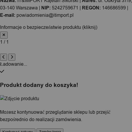
Nazwa:
IT&IMPORT Kajetan Sikorski |
Adres:
ul. Odkryta 37/9,
03-140 Warszawa |
NIP:
5242759671 |
REGON:
146686599 |
E-mail:
powiadomienia@itimport.pl
Informacje o bezpieczeństwie produktu (kliknij)
1 / 1
Ładowanie...
Produkt dodany do koszyka!
Możesz kontynuować przeglądanie sklepu lub przejść
bezpośrednio do realizacji zamówienia.