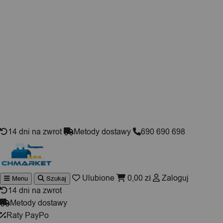
Skip to content
14 dni na zwrot
Metody dostawy
690 690 698
Ulubione
0,00
zł
Zaloguj
Menu
Szukaj
Wyszukiwarka
produktów
14 dni na zwrot
Metody dostawy
Raty PayPo