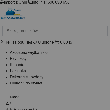
Import z Chin
Infolinia: 690 690 698
Wyszukiwarka
produktów
Hej, zaloguj się!
Ulubione
0,00
zł
Akcesoria wędkarskie
Psy i koty
Kuchnia
Łazienka
Dekoracje i ozdoby
Drukarki do etykiet
Moda
/
Biżuteria męska