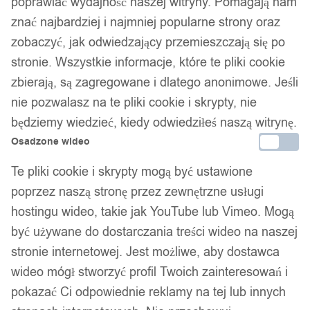
poprawiać wydajność naszej witryny. Pomagają nam
Bransoletka męska skórzana
znać najbardziej i najmniej popularne strony oraz
zobaczyć, jak odwiedzający przemieszczają się po
ekoskóra zestaw komplet 6
stronie. Wszystkie informacje, które te pliki cookie
zbierają, są zagregowane i dlatego anonimowe. Jeśli
sztuk kotwica vintage
nie pozwalasz na te pliki cookie i skrypty, nie
będziemy wiedzieć, kiedy odwiedziłeś naszą witrynę.
23,99
zł
Osadzone wideo
Darmowa dostawa od 90 zł
Te pliki cookie i skrypty mogą być ustawione
Dostawa w 24h
Zamówienia złożone do 14:00 wysyłamy tego samego dnia.
poprzez naszą stronę przez zewnętrzne usługi
hostingu wideo, takie jak YouTube lub Vimeo. Mogą
Dostawa w 24h
być używane do dostarczania treści wideo na naszej
stronie internetowej. Jest możliwe, aby dostawca
Zamówienia złożone do 14:00 wysyłamy tego samego dnia.
wideo mógł stworzyć profil Twoich zainteresowań i
Kod produktu:
JU02
pokazać Ci odpowiednie reklamy na tej lub innych
Dostępny w magazynie - szybka dostawa