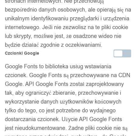
stronach internetowych. Nie przechowują
bezpośrednio danych osobowych, ale opierają się na
Dodaj do koszyka
unikalnym identyfikowaniu przeglądarki i urządzenia
internetowego. Jeśli nie zezwolisz na te pliki cookie
Zamówienia złożone do 14:00 w dni robocze wysyłamy tego
lub skrypty, możliwe jest, że osadzone wideo nie
samego dnia.
będzie działać zgodnie z oczekiwaniami.
Czcionki Google
Bezpieczne płatności
Google Fonts to biblioteka usług wstawiania
czcionek. Google Fonts są przechowywane na CDN
Google. API Google Fonts został zaprojektowany
tak, aby ograniczyć zbieranie, przechowywanie i
14 dni na zwrot
wykorzystanie danych użytkowników końcowych
tylko do tego, co jest potrzebne do wydajnego
dostarczania czcionek. Użycie API Google Fonts
Gwarancja producenta
jest nieudokumentowane. Żadne pliki cookie nie są