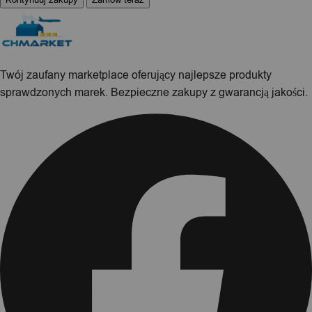
Kontynuuj zakupy
Zamów teraz
Twój zaufany marketplace oferujący najlepsze produkty
sprawdzonych marek. Bezpieczne zakupy z gwarancją jakości.
Facebook