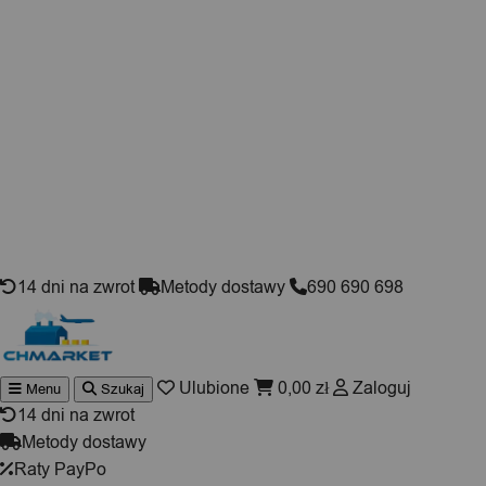
Skip to content
14 dni na zwrot
Metody dostawy
690 690 698
Ulubione
0,00
zł
Zaloguj
Menu
Szukaj
Wyszukiwarka
produktów
14 dni na zwrot
Metody dostawy
Raty PayPo