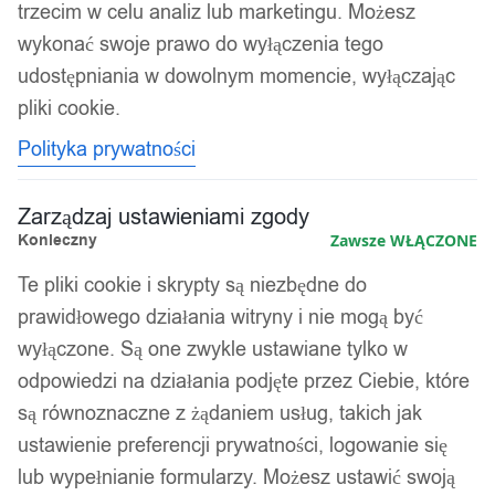
trzecim w celu analiz lub marketingu. Możesz
wykonać swoje prawo do wyłączenia tego
udostępniania w dowolnym momencie, wyłączając
pliki cookie.
Polityka prywatności
Zarządzaj ustawieniami zgody
Konieczny
Zawsze WŁĄCZONE
Kabura na pistolet glock 9mm 38 357
Te pliki cookie i skrypty są niezbędne do
prawidłowego działania witryny i nie mogą być
na broń asg uniwersalna camo
wyłączone. Są one zwykle ustawiane tylko w
odpowiedzi na działania podjęte przez Ciebie, które
34,99
zł
są równoznaczne z żądaniem usług, takich jak
ustawienie preferencji prywatności, logowanie się
lub wypełnianie formularzy. Możesz ustawić swoją