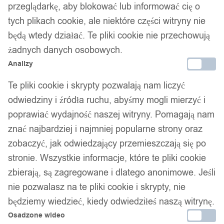
przeglądarkę, aby blokować lub informować cię o
tych plikach cookie, ale niektóre części witryny nie
będą wtedy działać. Te pliki cookie nie przechowują
żadnych danych osobowych.
Analizy
Te pliki cookie i skrypty pozwalają nam liczyć
odwiedziny i źródła ruchu, abyśmy mogli mierzyć i
poprawiać wydajność naszej witryny. Pomagają nam
znać najbardziej i najmniej popularne strony oraz
zobaczyć, jak odwiedzający przemieszczają się po
Kabura na pistolet glock 9mm 38 357
stronie. Wszystkie informacje, które te pliki cookie
zbierają, są zagregowane i dlatego anonimowe. Jeśli
na broń asg uniwersalna moro
nie pozwalasz na te pliki cookie i skrypty, nie
będziemy wiedzieć, kiedy odwiedziłeś naszą witrynę.
34,99
zł
Osadzone wideo