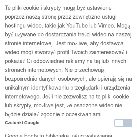
Te pliki cookie i skrypty mogą być ustawione
poprzez naszą stronę przez zewnętrzne usługi
hostingu wideo, takie jak YouTube lub Vimeo. Mogą
być używane do dostarczania treści wideo na naszej
stronie internetowej. Jest możliwe, aby dostawca
wideo mógł stworzyć profil Twoich zainteresowań i
pokazać Ci odpowiednie reklamy na tej lub innych
stronach internetowych. Nie przechowują
bezpośrednio danych osobowych, ale opierają się na
unikalnym identyfikowaniu przeglądarki i urządzenia
internetowego. Jeśli nie zezwolisz na te pliki cookie
lub skrypty, możliwe jest, że osadzone wideo nie
Kabura pistolet asg uniwersalna iwb
będzie działać zgodnie z oczekiwaniami.
Czcionki Google
wewnętrzna glock 9mm 38 357 brązowa
Google Fonts to biblioteka usług wstawiania