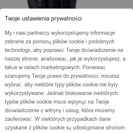
Twoje ustawienia prywatności
My i nasi partnerzy wykorzystujemy informacje
zebrane za pomocą plików cookie i podobnych
Kabura na pistolet asg uniwersalna z
technologii, aby poprawić Twoje doświadczenie na
naszej stronie, analizować, jak je wykorzystujesz, a
ładownicą na magazynek iwb owb
także w celach marketingowych. Ponieważ
czarna
szanujemy Twoje prawo do prywatności, możesz
wybrać, aby niektóre typy plików cookie nie były
37,99
zł
wykorzystywane. Jednak blokowanie niektórych
typów plików cookie może wpłynąć na Twoje
doświadczenie z witryny i usług, które możemy
zaoferować. W niektórych przypadkach dane
uzyskane z plików cookie są udostępniane stronom