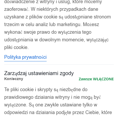
doświadczenie z witryny i usług, które możemy
zaoferować. W niektórych przypadkach dane
Kolejność
Wyświetlanie wszystkich wyników: 2
uzyskane z plików cookie są udostępniane stronom
sortowania
trzecim w celu analiz lub marketingu. Możesz
wykonać swoje prawo do wyłączenia tego
udostępniania w dowolnym momencie, wyłączając
pliki cookie.
Polityka prywatności
Zarządzaj ustawieniami zgody
Konieczny
Zawsze WŁĄCZONE
Te pliki cookie i skrypty są niezbędne do
prawidłowego działania witryny i nie mogą być
wyłączone. Są one zwykle ustawiane tylko w
Montaż do lunety 25.4mm/30mm
odpowiedzi na działania podjęte przez Ciebie, które