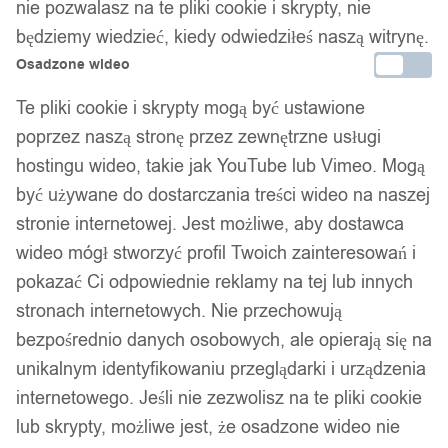
nie pozwalasz na te pliki cookie i skrypty, nie
będziemy wiedzieć, kiedy odwiedziłeś naszą witrynę.
Osadzone wideo
Montaż do lunety 25.4mm/30mm
jednoczęściowy picatinny 20mm
Te pliki cookie i skrypty mogą być ustawione
poprzez naszą stronę przez zewnętrzne usługi
poziomica brown
hostingu wideo, takie jak YouTube lub Vimeo. Mogą
być używane do dostarczania treści wideo na naszej
159,00
zł
stronie internetowej. Jest możliwe, aby dostawca
wideo mógł stworzyć profil Twoich zainteresowań i
pokazać Ci odpowiednie reklamy na tej lub innych
stronach internetowych. Nie przechowują
bezpośrednio danych osobowych, ale opierają się na
Twój zaufany marketplace oferujący najlepsze produkty
unikalnym identyfikowaniu przeglądarki i urządzenia
sprawdzonych marek. Bezpieczne zakupy z gwarancją jakości.
internetowego. Jeśli nie zezwolisz na te pliki cookie
lub skrypty, możliwe jest, że osadzone wideo nie
Facebook