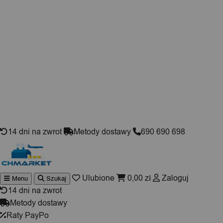
Skip to content
14 dni na zwrot
Metody dostawy
690 690 698
Ulubione
0,00
zł
Zaloguj
Menu
Szukaj
Wyszukiwarka
produktów
14 dni na zwrot
Metody dostawy
Raty PayPo