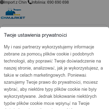
Import z Chin
Infolinia: 690 690 698
Wyszukiwarka
produktów
Twoje ustawienia prywatności
Hej, zaloguj się!
Ulubione
0,00
zł
My i nasi partnerzy wykorzystujemy informacje
Akcesoria wędkarskie
zebrane za pomocą plików cookie i podobnych
Psy i koty
technologii, aby poprawić Twoje doświadczenie na
Kuchnia
naszej stronie, analizować, jak je wykorzystujesz, a
Łazienka
także w celach marketingowych. Ponieważ
Dekoracje i ozdoby
szanujemy Twoje prawo do prywatności, możesz
Drukarki do etykiet
wybrać, aby niektóre typy plików cookie nie były
Strona główna
/
Sport i turystyka
/
Optyka
/ Lunety celownicze
wykorzystywane. Jednak blokowanie niektórych
typów plików cookie może wpłynąć na Twoje
Lunety celownicze