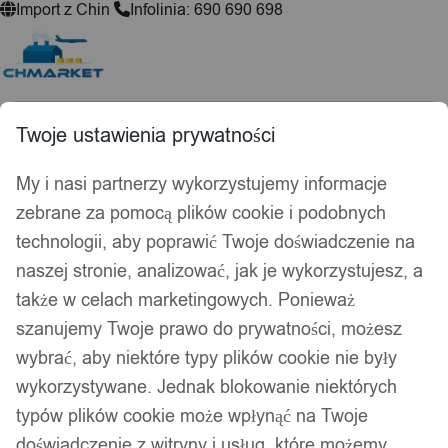
Import z Chin
Infolinia: 690 690 698
Wyszukiwarka
produktów
Twoje ustawienia prywatności
Hej, zaloguj się!
Ulubione
0,00
zł
My i nasi partnerzy wykorzystujemy informacje
zebrane za pomocą plików cookie i podobnych
Akcesoria wędkarskie
Psy i koty
technologii, aby poprawić Twoje doświadczenie na
Kuchnia
naszej stronie, analizować, jak je wykorzystujesz, a
Łazienka
także w celach marketingowych. Ponieważ
Dekoracje i ozdoby
szanujemy Twoje prawo do prywatności, możesz
Drukarki do etykiet
wybrać, aby niektóre typy plików cookie nie były
Strona główna
/
Moda
/
Obuwie
/
Akcesoria
/ Pudełka i
wykorzystywane. Jednak blokowanie niektórych
organizery na buty
typów plików cookie może wpłynąć na Twoje
doświadczenie z witryny i usług, które możemy