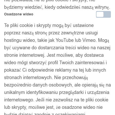
będziemy wiedzieć, kiedy odwiedziłeś naszą witrynę.
Organizer do szafy do butów bielizny
Osadzone wideo
wiszący 1x
Te pliki cookie i skrypty mogą być ustawione
poprzez naszą stronę przez zewnętrzne usługi
25,99
zł
hostingu wideo, takie jak YouTube lub Vimeo. Mogą
być używane do dostarczania treści wideo na naszej
stronie internetowej. Jest możliwe, aby dostawca
wideo mógł stworzyć profil Twoich zainteresowań i
pokazać Ci odpowiednie reklamy na tej lub innych
stronach internetowych. Nie przechowują
Twój zaufany marketplace oferujący najlepsze produkty
bezpośrednio danych osobowych, ale opierają się na
sprawdzonych marek. Bezpieczne zakupy z gwarancją jakości.
unikalnym identyfikowaniu przeglądarki i urządzenia
Facebook
internetowego. Jeśli nie zezwolisz na te pliki cookie
lub skrypty, możliwe jest, że osadzone wideo nie
będzie działać zgodnie z oczekiwaniami.