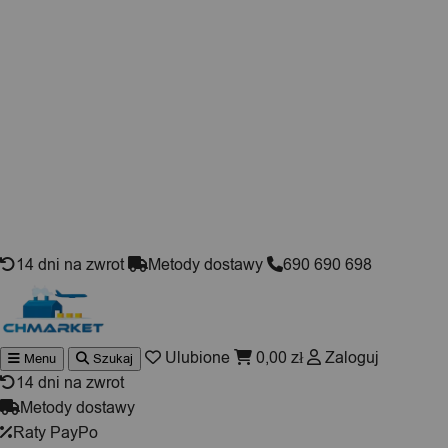
Skip to content
14 dni na zwrot
Metody dostawy
690 690 698
Ulubione
0,00
zł
Zaloguj
Menu
Szukaj
Wyszukiwarka
produktów
14 dni na zwrot
Metody dostawy
Raty PayPo