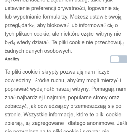
Komplet organizer do szafy garderoby
ustawienie preferencji prywatności, logowanie się
na torebki wieszak 16 miejsc 2 sztuki
lub wypełnianie formularzy. Możesz ustawić swoją
przeglądarkę, aby blokować lub informować cię o
54,99
zł
tych plikach cookie, ale niektóre części witryny nie
będą wtedy działać. Te pliki cookie nie przechowują
żadnych danych osobowych.
Analizy
Te pliki cookie i skrypty pozwalają nam liczyć
odwiedziny i źródła ruchu, abyśmy mogli mierzyć i
poprawiać wydajność naszej witryny. Pomagają nam
znać najbardziej i najmniej popularne strony oraz
zobaczyć, jak odwiedzający przemieszczają się po
stronie. Wszystkie informacje, które te pliki cookie
zbierają, są zagregowane i dlatego anonimowe. Jeśli
nie pozwalasz na te pliki cookie i skrypty, nie