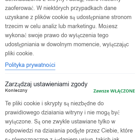
Pudełka i organizery na buty
zaoferować. W niektórych przypadkach dane
uzyskane z plików cookie są udostępniane stronom
Kolejność
Wyświetlanie wszystkich wyników: 2
trzecim w celu analiz lub marketingu. Możesz
sortowania
wykonać swoje prawo do wyłączenia tego
udostępniania w dowolnym momencie, wyłączając
pliki cookie.
Polityka prywatności
Zarządzaj ustawieniami zgody
Konieczny
Zawsze WŁĄCZONE
Te pliki cookie i skrypty są niezbędne do
prawidłowego działania witryny i nie mogą być
wyłączone. Są one zwykle ustawiane tylko w
odpowiedzi na działania podjęte przez Ciebie, które
są równoznaczne z żądaniem usług, takich jak