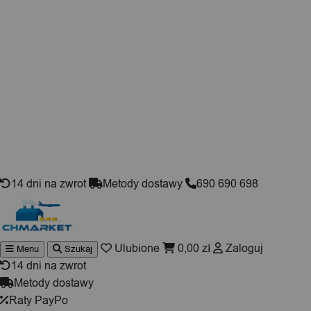
Skip to content
14 dni na zwrot
Metody dostawy
690 690 698
Ulubione
0,00
zł
Zaloguj
Menu
Szukaj
Wyszukiwarka
produktów
14 dni na zwrot
Metody dostawy
Raty PayPo