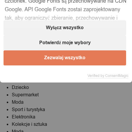
czcionek. Google Fonts są przechowywane na CDN
Google. API Google Fonts został zaprojektowany
NIP:
5242759671
tak, aby ograniczyć zbieranie, przechowywanie i
REGON:
146686599
wykorzystanie danych użytkowników końcowych
Wyłącz wszystko
E-mail:
kontakt@chmarket.pl
tylko do tego, co jest potrzebne do wydajnego
Potwierdź moje wybory
dostarczania czcionek. Użycie API Google Fonts
Telefon:
690 690 698
jest nieudokumentowane. Żadne pliki cookie nie są
Zezwalaj wszystko
Kategorie
wysyłane przez odwiedzających witrynę do Google
Fonts API. Żądania do Google Fonts API są
Dom i Ogród
Verified by ConsentMagic
wysyłane do domen o konkretnych zasobach, takich
Firma i usługi
jak fonts.googleapis.com lub fonts.gstatic.com.
Dziecko
Oznacza to, że żądania czcionek są oddzielne i nie
Supermarket
Moda
zawierają żadnych poświadczeń, które wysyłasz do
Sport i turystyka
google.com podczas korzystania z innych usług
Elektronika
Google wymagających uwierzytelnienia, takich jak
Kolekcje i sztuka
Gmail.
Moda