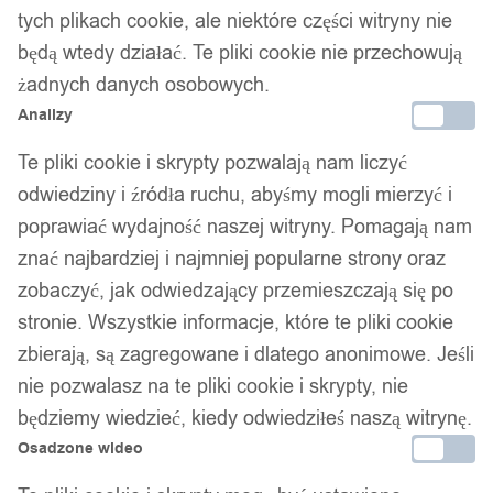
Szkła powiększające lupa jubilerska
tych plikach cookie, ale niektóre części witryny nie
zestaw 3 sztuk 10x 20x 30x metalowe
będą wtedy działać. Te pliki cookie nie przechowują
żadnych danych osobowych.
39,99
zł
Analizy
Te pliki cookie i skrypty pozwalają nam liczyć
odwiedziny i źródła ruchu, abyśmy mogli mierzyć i
poprawiać wydajność naszej witryny. Pomagają nam
znać najbardziej i najmniej popularne strony oraz
Twój zaufany marketplace oferujący najlepsze produkty
zobaczyć, jak odwiedzający przemieszczają się po
sprawdzonych marek. Bezpieczne zakupy z gwarancją jakości.
stronie. Wszystkie informacje, które te pliki cookie
zbierają, są zagregowane i dlatego anonimowe. Jeśli
Facebook
nie pozwalasz na te pliki cookie i skrypty, nie
będziemy wiedzieć, kiedy odwiedziłeś naszą witrynę.
Osadzone wideo