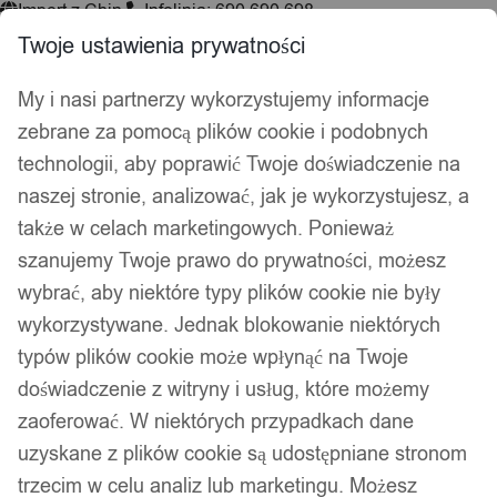
Import z Chin
Infolinia: 690 690 698
Twoje ustawienia prywatności
My i nasi partnerzy wykorzystujemy informacje
Wyszukiwarka
zebrane za pomocą plików cookie i podobnych
produktów
technologii, aby poprawić Twoje doświadczenie na
Hej, zaloguj się!
Ulubione
0,00
zł
naszej stronie, analizować, jak je wykorzystujesz, a
także w celach marketingowych. Ponieważ
Akcesoria wędkarskie
szanujemy Twoje prawo do prywatności, możesz
Psy i koty
wybrać, aby niektóre typy plików cookie nie były
Kuchnia
Łazienka
wykorzystywane. Jednak blokowanie niektórych
Dekoracje i ozdoby
typów plików cookie może wpłynąć na Twoje
Drukarki do etykiet
doświadczenie z witryny i usług, które możemy
zaoferować. W niektórych przypadkach dane
Strona główna
/
Elektronika
/
Monitory komputerowe
/ Monitory
uzyskane z plików cookie są udostępniane stronom
Monitory
trzecim w celu analiz lub marketingu. Możesz