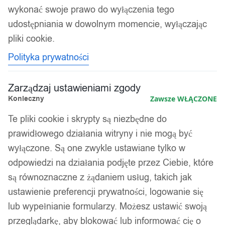
wykonać swoje prawo do wyłączenia tego
udostępniania w dowolnym momencie, wyłączając
Kolejność
Wyświetlanie jednego wyniku
sortowania
pliki cookie.
Polityka prywatności
Zarządzaj ustawieniami zgody
Konieczny
Zawsze WŁĄCZONE
Te pliki cookie i skrypty są niezbędne do
prawidłowego działania witryny i nie mogą być
wyłączone. Są one zwykle ustawiane tylko w
odpowiedzi na działania podjęte przez Ciebie, które
są równoznaczne z żądaniem usług, takich jak
ustawienie preferencji prywatności, logowanie się
lub wypełnianie formularzy. Możesz ustawić swoją
Dodatkowy ekran monitor procesora
przeglądarkę, aby blokować lub informować cię o