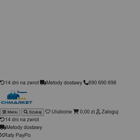
Skip to content
14 dni na zwrot
Metody dostawy
690 690 698
Ulubione
0,00
zł
Zaloguj
Menu
Szukaj
Wyszukiwarka
produktów
14 dni na zwrot
Metody dostawy
Raty PayPo