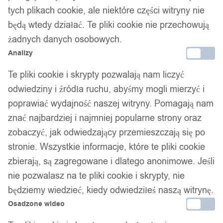
temperatury parametrów ips 3.5" app
tych plikach cookie, ale niektóre części witryny nie
usb-c
będą wtedy działać. Te pliki cookie nie przechowują
żadnych danych osobowych.
209,00
zł
Analizy
Te pliki cookie i skrypty pozwalają nam liczyć
odwiedziny i źródła ruchu, abyśmy mogli mierzyć i
poprawiać wydajność naszej witryny. Pomagają nam
znać najbardziej i najmniej popularne strony oraz
zobaczyć, jak odwiedzający przemieszczają się po
Twój zaufany marketplace oferujący najlepsze produkty
stronie. Wszystkie informacje, które te pliki cookie
sprawdzonych marek. Bezpieczne zakupy z gwarancją jakości.
zbierają, są zagregowane i dlatego anonimowe. Jeśli
Facebook
nie pozwalasz na te pliki cookie i skrypty, nie
będziemy wiedzieć, kiedy odwiedziłeś naszą witrynę.
Osadzone wideo