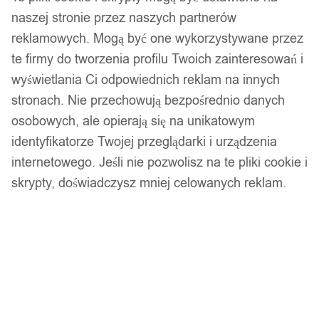
naszej stronie przez naszych partnerów
reklamowych. Mogą być one wykorzystywane przez
te firmy do tworzenia profilu Twoich zainteresowań i
wyświetlania Ci odpowiednich reklam na innych
stronach. Nie przechowują bezpośrednio danych
osobowych, ale opierają się na unikatowym
identyfikatorze Twojej przeglądarki i urządzenia
Setty kabel usb - microusb 1,0 m 1a
internetowego. Jeśli nie pozwolisz na te pliki cookie i
skrypty, doświadczysz mniej celowanych reklam.
czarny
10,00
zł