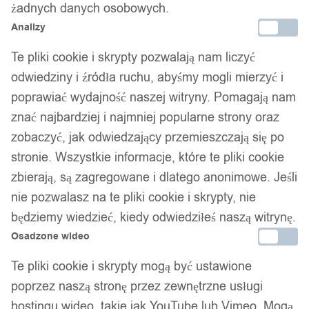
żadnych danych osobowych.
Analizy
Kabel ładowarka 3w1 micro typ-c do
Te pliki cookie i skrypty pozwalają nam liczyć
iphone usb-c 5a
odwiedziny i źródła ruchu, abyśmy mogli mierzyć i
poprawiać wydajność naszej witryny. Pomagają nam
17,99
zł
znać najbardziej i najmniej popularne strony oraz
zobaczyć, jak odwiedzający przemieszczają się po
stronie. Wszystkie informacje, które te pliki cookie
zbierają, są zagregowane i dlatego anonimowe. Jeśli
nie pozwalasz na te pliki cookie i skrypty, nie
będziemy wiedzieć, kiedy odwiedziłeś naszą witrynę.
Osadzone wideo
Te pliki cookie i skrypty mogą być ustawione
poprzez naszą stronę przez zewnętrzne usługi
hostingu wideo, takie jak YouTube lub Vimeo. Mogą