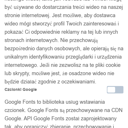
być używane do dostarczania treści wideo na naszej
stronie internetowej. Jest możliwe, aby dostawca
wideo mógł stworzyć profil Twoich zainteresowań i
pokazać Ci odpowiednie reklamy na tej lub innych
Kabel ładowarka 3w1 oplot typ-c
stronach internetowych. Nie przechowują
lightning usb-c 5a
bezpośrednio danych osobowych, ale opierają się na
unikalnym identyfikowaniu przeglądarki i urządzenia
17,99
zł
internetowego. Jeśli nie zezwolisz na te pliki cookie
lub skrypty, możliwe jest, że osadzone wideo nie
będzie działać zgodnie z oczekiwaniami.
Czcionki Google
Google Fonts to biblioteka usług wstawiania
czcionek. Google Fonts są przechowywane na CDN
Google. API Google Fonts został zaprojektowany
tak, aby ograniczyć zbieranie, przechowywanie i