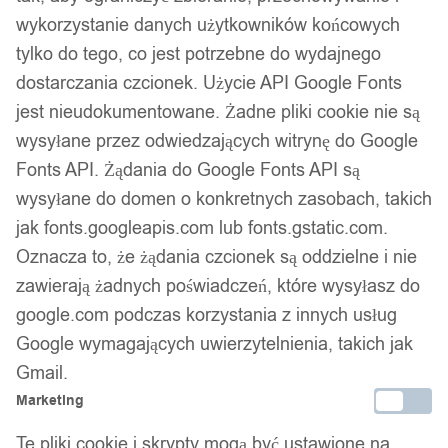
wykorzystanie danych użytkowników końcowych
tylko do tego, co jest potrzebne do wydajnego
dostarczania czcionek. Użycie API Google Fonts
jest nieudokumentowane. Żadne pliki cookie nie są
wysyłane przez odwiedzających witrynę do Google
Kabel usb - microusb 0,25 m 1a czarny
Fonts API. Żądania do Google Fonts API są
wysyłane do domen o konkretnych zasobach, takich
woreczek
jak fonts.googleapis.com lub fonts.gstatic.com.
Oznacza to, że żądania czcionek są oddzielne i nie
10,00
zł
zawierają żadnych poświadczeń, które wysyłasz do
google.com podczas korzystania z innych usług
Google wymagających uwierzytelnienia, takich jak
Gmail.
Marketing
Te pliki cookie i skrypty mogą być ustawione na