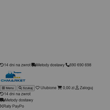
Skip to content
14 dni na zwrot
Metody dostawy
690 690 698
Ulubione
0,00
zł
Zaloguj
Menu
Szukaj
Wyszukiwarka
produktów
14 dni na zwrot
Metody dostawy
Raty PayPo