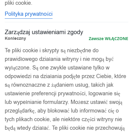
Kabel ładowarka 3w1 1.2m typ-c
pliki cookie.
lightning usb-c 5a
Polityka prywatności
14,99
zł
Zarządzaj ustawieniami zgody
Konieczny
Zawsze WŁĄCZONE
Te pliki cookie i skrypty są niezbędne do
prawidłowego działania witryny i nie mogą być
wyłączone. Są one zwykle ustawiane tylko w
odpowiedzi na działania podjęte przez Ciebie, które
są równoznaczne z żądaniem usług, takich jak
ustawienie preferencji prywatności, logowanie się
lub wypełnianie formularzy. Możesz ustawić swoją
przeglądarkę, aby blokować lub informować cię o
tych plikach cookie, ale niektóre części witryny nie
będą wtedy działać. Te pliki cookie nie przechowują