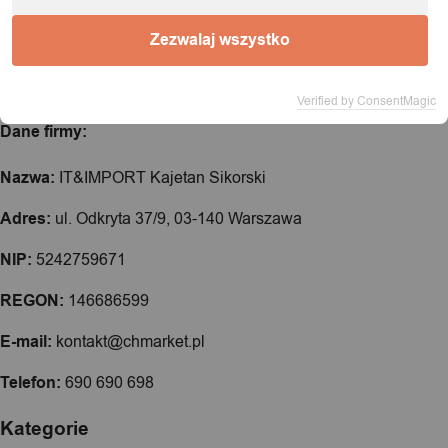
Zezwalaj wszystko
Verified by ConsentMagic
Dane firmy:
Nazwa:
IT&IMPORT Kajetan Sikorski
Adres:
ul. Odkryta 37/9, 03-140 Warszawa
NIP:
5242759671
REGON:
146686599
E-mail:
kontakt@chmarket.pl
Telefon:
690 690 698
Kategorie