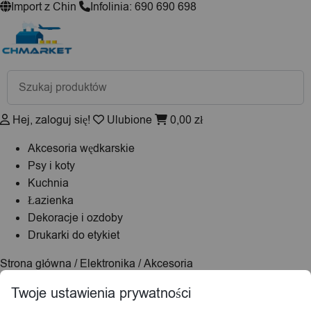
Import z Chin
Infolinia: 690 690 698
Wyszukiwarka
produktów
Hej, zaloguj się!
Ulubione
0,00
zł
Akcesoria wędkarskie
Psy i koty
Kuchnia
Łazienka
Dekoracje i ozdoby
Drukarki do etykiet
Strona główna
/
Elektronika
/
Akcesoria
GSM
/
Kable
/ Pojedyncze kable
Twoje ustawienia prywatności