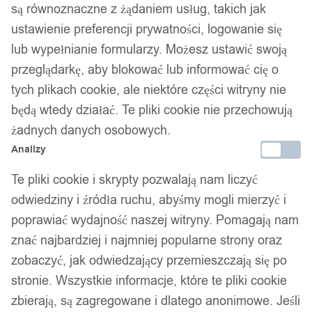
SEJF ZABAWKA DLA DZIECI
są równoznaczne z żądaniem usług, takich jak
SKARBONKA NA KOD SZYFR
ustawienie preferencji prywatności, logowanie się
lub wypełnianie formularzy. Możesz ustawić swoją
KIESZONKOWA BLUE PREZENT
przeglądarkę, aby blokować lub informować cię o
tych plikach cookie, ale niektóre części witryny nie
29,99
zł
będą wtedy działać. Te pliki cookie nie przechowują
żadnych danych osobowych.
Analizy
Te pliki cookie i skrypty pozwalają nam liczyć
odwiedziny i źródła ruchu, abyśmy mogli mierzyć i
poprawiać wydajność naszej witryny. Pomagają nam
znać najbardziej i najmniej popularne strony oraz
zobaczyć, jak odwiedzający przemieszczają się po
stronie. Wszystkie informacje, które te pliki cookie
zbierają, są zagregowane i dlatego anonimowe. Jeśli