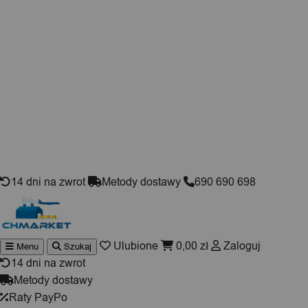
Skip to content
14 dni na zwrot
Metody dostawy
690 690 698
Ulubione
0,00
zł
Zaloguj
Menu
Szukaj
Wyszukiwarka
produktów
14 dni na zwrot
Metody dostawy
Raty PayPo