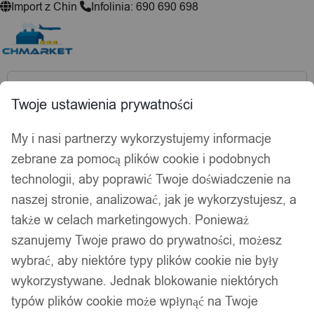
Import z Chin
Infolinia: 690 690 698
Wyszukiwarka
produktów
Twoje ustawienia prywatności
Hej, zaloguj się!
Ulubione
0,00
zł
My i nasi partnerzy wykorzystujemy informacje
Akcesoria wędkarskie
zebrane za pomocą plików cookie i podobnych
Psy i koty
technologii, aby poprawić Twoje doświadczenie na
Kuchnia
naszej stronie, analizować, jak je wykorzystujesz, a
Łazienka
także w celach marketingowych. Ponieważ
Dekoracje i ozdoby
Drukarki do etykiet
szanujemy Twoje prawo do prywatności, możesz
wybrać, aby niektóre typy plików cookie nie były
Strona główna
/
Dziecko
/
Wyposażenie
/
Dekoracje i
wykorzystywane. Jednak blokowanie niektórych
ozdoby
/ Skarbonki
typów plików cookie może wpłynąć na Twoje