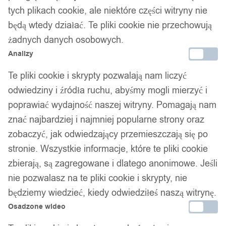
KULKAMI KOJEC DLA DZIECI 180x200
tych plikach cookie, ale niektóre części witryny nie
MATA POKROWIEC
będą wtedy działać. Te pliki cookie nie przechowują
żadnych danych osobowych.
439,00
zł
Analizy
Te pliki cookie i skrypty pozwalają nam liczyć
odwiedziny i źródła ruchu, abyśmy mogli mierzyć i
poprawiać wydajność naszej witryny. Pomagają nam
znać najbardziej i najmniej popularne strony oraz
zobaczyć, jak odwiedzający przemieszczają się po
Twój zaufany marketplace oferujący najlepsze produkty
stronie. Wszystkie informacje, które te pliki cookie
sprawdzonych marek. Bezpieczne zakupy z gwarancją jakości.
zbierają, są zagregowane i dlatego anonimowe. Jeśli
Facebook
nie pozwalasz na te pliki cookie i skrypty, nie
będziemy wiedzieć, kiedy odwiedziłeś naszą witrynę.
Osadzone wideo