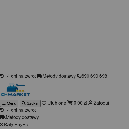
Skip to content
14 dni na zwrot
Metody dostawy
690 690 698
Ulubione
0,00
zł
Zaloguj
Menu
Szukaj
Wyszukiwarka
produktów
14 dni na zwrot
Metody dostawy
Raty PayPo