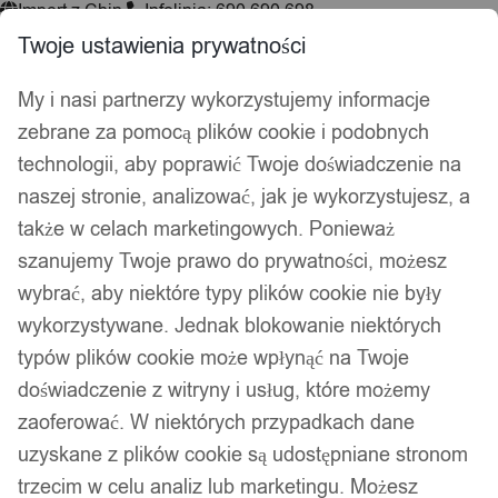
Import z Chin
Infolinia: 690 690 698
Twoje ustawienia prywatności
My i nasi partnerzy wykorzystujemy informacje
Wyszukiwarka
zebrane za pomocą plików cookie i podobnych
produktów
technologii, aby poprawić Twoje doświadczenie na
Hej, zaloguj się!
Ulubione
0,00
zł
naszej stronie, analizować, jak je wykorzystujesz, a
także w celach marketingowych. Ponieważ
Akcesoria wędkarskie
szanujemy Twoje prawo do prywatności, możesz
Psy i koty
wybrać, aby niektóre typy plików cookie nie były
Kuchnia
Łazienka
wykorzystywane. Jednak blokowanie niektórych
Dekoracje i ozdoby
typów plików cookie może wpłynąć na Twoje
Drukarki do etykiet
doświadczenie z witryny i usług, które możemy
zaoferować. W niektórych przypadkach dane
Strona główna
/
Dziecko
/
Meble
/
Łóżka i kojce
/ Kojce
uzyskane z plików cookie są udostępniane stronom
Kojce
trzecim w celu analiz lub marketingu. Możesz