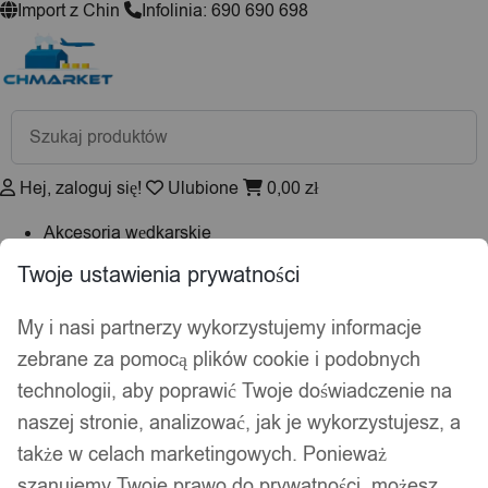
Import z Chin
Infolinia: 690 690 698
Wyszukiwarka
produktów
Hej, zaloguj się!
Ulubione
0,00
zł
Akcesoria wędkarskie
Psy i koty
Twoje ustawienia prywatności
Kuchnia
Łazienka
My i nasi partnerzy wykorzystujemy informacje
Dekoracje i ozdoby
zebrane za pomocą plików cookie i podobnych
Drukarki do etykiet
technologii, aby poprawić Twoje doświadczenie na
Strona główna
/
Dom i Ogród
/
Zastawa
naszej stronie, analizować, jak je wykorzystujesz, a
stołowa
/
Sztućce
/ Komplety sztućców
także w celach marketingowych. Ponieważ
szanujemy Twoje prawo do prywatności, możesz