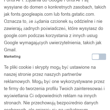
Fonts API. Żądania do Google Fonts API są
wysyłane do domen o konkretnych zasobach, takich
Twój zaufany marketplace oferujący najlepsze produkty
jak fonts.googleapis.com lub fonts.gstatic.com.
sprawdzonych marek. Bezpieczne zakupy z gwarancją jakości.
Oznacza to, że żądania czcionek są oddzielne i nie
Facebook
zawierają żadnych poświadczeń, które wysyłasz do
google.com podczas korzystania z innych usług
Google wymagających uwierzytelnienia, takich jak
Gmail.
Marketing
Te pliki cookie i skrypty mogą być ustawione na
naszej stronie przez naszych partnerów
reklamowych. Mogą być one wykorzystywane przez
te firmy do tworzenia profilu Twoich zainteresowań i
wyświetlania Ci odpowiednich reklam na innych
stronach. Nie przechowują bezpośrednio danych