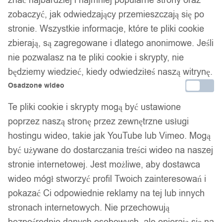
znać najbardziej i najmniej popularne strony oraz
zobaczyć, jak odwiedzający przemieszczają się po
stronie. Wszystkie informacje, które te pliki cookie
zbierają, są zagregowane i dlatego anonimowe. Jeśli
ZESTAW KOMPLET SZTUĆCÓW STAL
nie pozwalasz na te pliki cookie i skrypty, nie
NIERDZEWNA NÓŻE WIDELCE ŁYŻKI
będziemy wiedzieć, kiedy odwiedziłeś naszą witrynę.
32szt SREBRNE
Osadzone wideo
Te pliki cookie i skrypty mogą być ustawione
149,99
zł
poprzez naszą stronę przez zewnętrzne usługi
hostingu wideo, takie jak YouTube lub Vimeo. Mogą
być używane do dostarczania treści wideo na naszej
stronie internetowej. Jest możliwe, aby dostawca
wideo mógł stworzyć profil Twoich zainteresowań i
pokazać Ci odpowiednie reklamy na tej lub innych
stronach internetowych. Nie przechowują