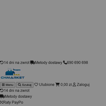
Skip to content
14 dni na zwrot
Metody dostawy
690 690 698
Ulubione
0,00
zł
Zaloguj
Menu
Szukaj
Wyszukiwarka
produktów
14 dni na zwrot
Metody dostawy
Raty PayPo