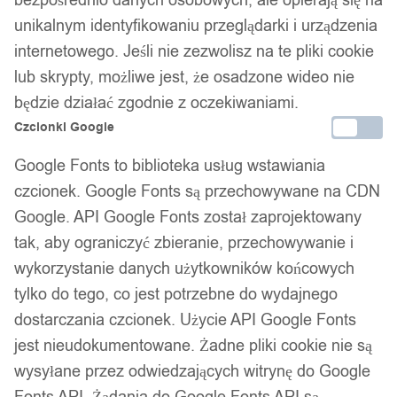
bezpośrednio danych osobowych, ale opierają się na
unikalnym identyfikowaniu przeglądarki i urządzenia
internetowego. Jeśli nie zezwolisz na te pliki cookie
lub skrypty, możliwe jest, że osadzone wideo nie
będzie działać zgodnie z oczekiwaniami.
Czcionki Google
Google Fonts to biblioteka usług wstawiania
ZESTAW KOMPLET SZTUĆCÓW STAL
czcionek. Google Fonts są przechowywane na CDN
NIERDZEWNA NÓŻE WIDELCE ŁYŻKI
Google. API Google Fonts został zaprojektowany
32szt ZŁOTE
tak, aby ograniczyć zbieranie, przechowywanie i
wykorzystanie danych użytkowników końcowych
159,99
zł
tylko do tego, co jest potrzebne do wydajnego
dostarczania czcionek. Użycie API Google Fonts
jest nieudokumentowane. Żadne pliki cookie nie są
wysyłane przez odwiedzających witrynę do Google