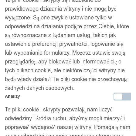
ZESTAW KOMPLET SZTUĆCÓW STAL
Te pliki cookie i skrypty są niezbędne do
prawidłowego działania witryny i nie mogą być
NIERDZEWNA NÓŻE WIDELCE ŁYŻKI
wyłączone. Są one zwykle ustawiane tylko w
32szt CZARNE MAT
odpowiedzi na działania podjęte przez Ciebie, które
są równoznaczne z żądaniem usług, takich jak
179,99
zł
ustawienie preferencji prywatności, logowanie się
lub wypełnianie formularzy. Możesz ustawić swoją
przeglądarkę, aby blokować lub informować cię o
tych plikach cookie, ale niektóre części witryny nie
będą wtedy działać. Te pliki cookie nie przechowują
żadnych danych osobowych.
Analizy
Te pliki cookie i skrypty pozwalają nam liczyć
odwiedziny i źródła ruchu, abyśmy mogli mierzyć i
poprawiać wydajność naszej witryny. Pomagają nam