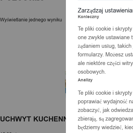
Zarządzaj ustawieni
Konieczny
Wyświetlanie jednego wyniku
Te pliki cookie i skryp
one zwykle ustawiane t
żądaniem usług, takich 
formularzy. Możesz ust
ale niektóre części wit
osobowych.
Analizy
Te pliki cookie i skryp
poprawiać wydajność na
zobaczyć, jak odwiedzaj
UCHWYT KUCHENNY na śmieci WOREK 
zbierają, są zagregowan
będziemy wiedzieć, kie