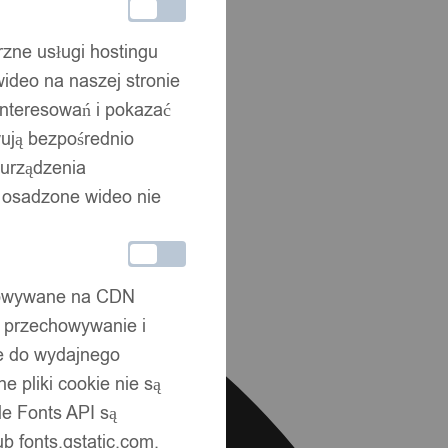
rzne usługi hostingu
ideo na naszej stronie
interesowań i pokazać
wują bezpośrednio
 urządzenia
że osadzone wideo nie
chowywane na CDN
, przechowywanie i
ne do wydajnego
 pliki cookie nie są
e Fonts API są
b fonts.gstatic.com.