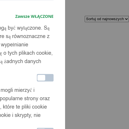
Zawsze WŁĄCZONE
Kolejność
sortowania
mogą być wyłączone. Są
óre są równoznaczne z
b wypełnianie
 o tych plikach cookie,
wują żadnych danych
 mogli mierzyć i
 popularne strony oraz
które te pliki cookie
okie i skrypty, nie