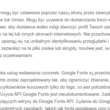
ty mogą być ustawione poprzez naszą stronę przez zewnęt
be lub Vimeo. Mogą być używane do dostarczania treści w
liwe, aby dostawca wideo mógł stworzyć profil Twoich za
 na tej lub innych stronach internetowych. Nie przecho
opierają się na unikalnym identyfikowaniu przeglądarki i
zonych marek. Bezpieczne zakupy z gwarancją jakości.
e zezwolisz na te pliki cookie lub skrypty, możliwe jest, 
 z oczekiwaniami.
oteka usług wstawiania czcionek. Google Fonts są prze
ts został zaprojektowany tak, aby ograniczyć zbieranie
użytkowników końcowych tylko do tego, co jest potrzeb
 Użycie API Google Fonts jest nieudokumentowane. Żadne
ających witrynę do Google Fonts API. Żądania do Googl
nkretnych zasobach, takich jak fonts.googleapis.com lu