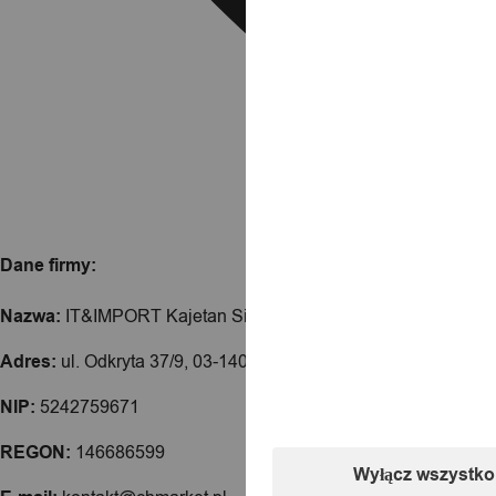
Dane firmy:
Nazwa:
IT&IMPORT Kajetan Sikorski
Adres:
ul. Odkryta 37/9, 03-140 Warszawa
NIP:
5242759671
REGON:
146686599
Wyłącz wszystko