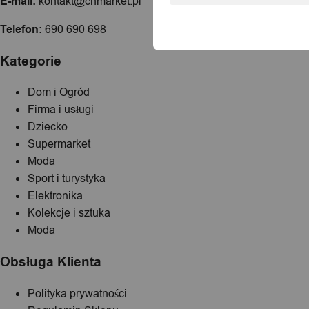
E-mail:
kontakt@chmarket.pl
Telefon:
690 690 698
Kategorie
Dom i Ogród
Firma i usługi
Dziecko
Supermarket
Moda
Sport i turystyka
Elektronika
Kolekcje i sztuka
Moda
Obsługa Klienta
Polityka prywatności