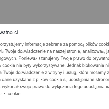
warka
w
watności
korzystujemy informacje zebrane za pomocą plików cook
ić Twoje doświadczenie na naszej stronie, analizować, j
ingowych. Ponieważ szanujemy Twoje prawo do prywatno
ów cookie nie były wykorzystywane. Jednak blokowanie n
 Twoje doświadczenie z witryny i usług, które możemy
 dane uzyskane z plików cookie są udostępniane stronom
z wykonać swoje prawo do wyłączenia tego udostępnian
liki cookie.