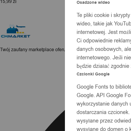
15,99
zł
Osadzone wideo
Te pliki cookie i skryp
wideo, takie jak YouTu
internetowej. Jest moż
Ci odpowiednie reklamy
danych osobowych, ale 
Twój zaufany marketplace oferujący najlepsze produkty sprawd
internetowego. Jeśli ni
Facebook
będzie działać zgodnie
Czcionki Google
Google Fonts to bibli
Google. API Google Fon
wykorzystanie danych 
dostarczania czcionek.
wysyłane przez odwiedz
wysyłane do domen o ko