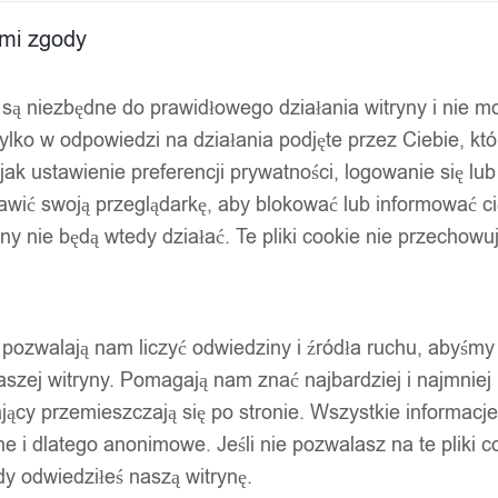
ami zgody
ty są niezbędne do prawidłowego działania witryny i nie 
ylko w odpowiedzi na działania podjęte przez Ciebie, kt
jak ustawienie preferencji prywatności, logowanie się lu
awić swoją przeglądarkę, aby blokować lub informować cię
ryny nie będą wtedy działać. Te pliki cookie nie przecho
ty pozwalają nam liczyć odwiedziny i źródła ruchu, abyśmy
szej witryny. Pomagają nam znać najbardziej i najmniej
ący przemieszczają się po stronie. Wszystkie informacje, 
3w1 ŚMIETNIK Szary
e i dlatego anonimowe. Jeśli nie pozwalasz na te pliki co
dy odwiedziłeś naszą witrynę.