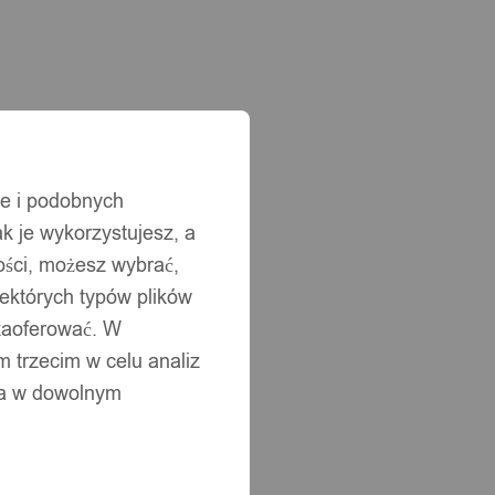
ie i podobnych
ak je wykorzystujesz, a
ści, możesz wybrać,
iektórych typów plików
 zaoferować. W
 trzecim w celu analiz
ia w dowolnym