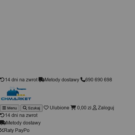
Skip to content
14 dni na zwrot
Metody dostawy
690 690 698
Ulubione
0,00
zł
Zaloguj
Menu
Szukaj
Wyszuki
produktó
14 dni na zwrot
Metody dostawy
Raty PayPo