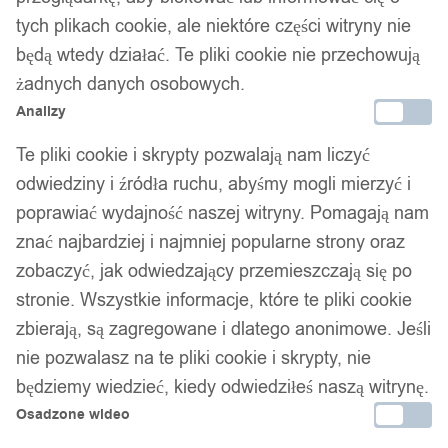
LAMPKA LED RGB Gamingowa
tych plikach cookie, ale niektóre części witryny nie
GŁOŚNIK BLUETOOTH INDUKCJA
będą wtedy działać. Te pliki cookie nie przechowują
PROJEKTOR Radio BUDZIK
żadnych danych osobowych.
Analizy
149,00
zł
Te pliki cookie i skrypty pozwalają nam liczyć
odwiedziny i źródła ruchu, abyśmy mogli mierzyć i
poprawiać wydajność naszej witryny. Pomagają nam
znać najbardziej i najmniej popularne strony oraz
zobaczyć, jak odwiedzający przemieszczają się po
Twój zaufany marketplace oferujący najlepsze produkty
stronie. Wszystkie informacje, które te pliki cookie
sprawdzonych marek. Bezpieczne zakupy z gwarancją jakości.
zbierają, są zagregowane i dlatego anonimowe. Jeśli
nie pozwalasz na te pliki cookie i skrypty, nie
Facebook
będziemy wiedzieć, kiedy odwiedziłeś naszą witrynę.
Osadzone wideo