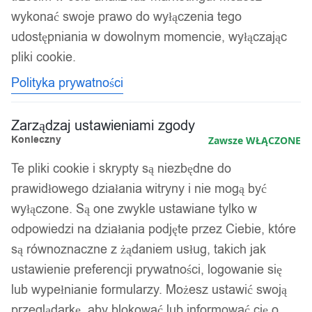
Lampki biurkowe
wykonać swoje prawo do wyłączenia tego
udostępniania w dowolnym momencie, wyłączając
Kolejność
Wyświetlanie jednego wyniku
pliki cookie.
sortowania
Polityka prywatności
Zarządzaj ustawieniami zgody
Konieczny
Zawsze WŁĄCZONE
Te pliki cookie i skrypty są niezbędne do
prawidłowego działania witryny i nie mogą być
wyłączone. Są one zwykle ustawiane tylko w
odpowiedzi na działania podjęte przez Ciebie, które
są równoznaczne z żądaniem usług, takich jak
ustawienie preferencji prywatności, logowanie się
lub wypełnianie formularzy. Możesz ustawić swoją
przeglądarkę, aby blokować lub informować cię o