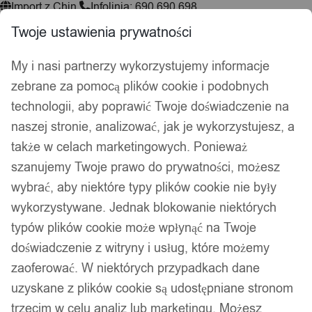
Import z Chin
Infolinia: 690 690 698
Twoje ustawienia prywatności
My i nasi partnerzy wykorzystujemy informacje
Wyszukiwarka
zebrane za pomocą plików cookie i podobnych
produktów
technologii, aby poprawić Twoje doświadczenie na
Hej, zaloguj się!
Ulubione
0,00
zł
naszej stronie, analizować, jak je wykorzystujesz, a
także w celach marketingowych. Ponieważ
Akcesoria wędkarskie
szanujemy Twoje prawo do prywatności, możesz
Psy i koty
Kuchnia
wybrać, aby niektóre typy plików cookie nie były
Łazienka
wykorzystywane. Jednak blokowanie niektórych
Dekoracje i ozdoby
typów plików cookie może wpłynąć na Twoje
Drukarki do etykiet
doświadczenie z witryny i usług, które możemy
Strona główna
/
Dom i Ogród
/
Oświetlenie wewnętrzne
/
Lampy
zaoferować. W niektórych przypadkach dane
stojące
/ Lampki biurkowe
uzyskane z plików cookie są udostępniane stronom
trzecim w celu analiz lub marketingu. Możesz