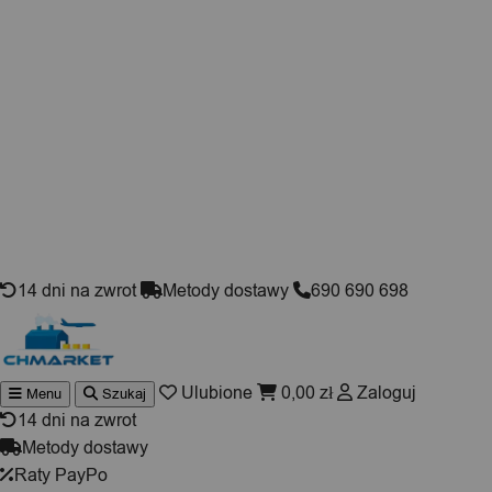
Skip to content
14 dni na zwrot
Metody dostawy
690 690 698
Ulubione
0,00
zł
Zaloguj
Menu
Szukaj
Wyszukiwarka
produktów
14 dni na zwrot
Metody dostawy
Raty PayPo