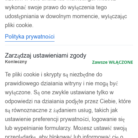
Nożyce i sekatory
wykonać swoje prawo do wyłączenia tego
udostępniania w dowolnym momencie, wyłączając
Kolejność
Wyświetlanie jednego wyniku
pliki cookie.
sortowania
Polityka prywatności
Zarządzaj ustawieniami zgody
Konieczny
Zawsze WŁĄCZONE
Te pliki cookie i skrypty są niezbędne do
prawidłowego działania witryny i nie mogą być
wyłączone. Są one zwykle ustawiane tylko w
odpowiedzi na działania podjęte przez Ciebie, które
są równoznaczne z żądaniem usług, takich jak
ustawienie preferencji prywatności, logowanie się
lub wypełnianie formularzy. Możesz ustawić swoją
przeglądarkę, aby blokować lub informować cię o