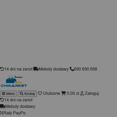
Skip to content
14 dni na zwrot
Metody dostawy
690 690 698
Ulubione
0,00
zł
Zaloguj
Menu
Szukaj
Wyszukiwarka
produktów
14 dni na zwrot
Metody dostawy
Raty PayPo