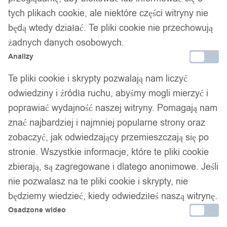
Taśma do SZCZEPIENIA Roślin Drzew
tych plikach cookie, ale niektóre części witryny nie
OWOCOWYCH Film 100m x 3cm
będą wtedy działać. Te pliki cookie nie przechowują
OGRODNICZA Eko
żadnych danych osobowych.
Analizy
14,99
zł
Te pliki cookie i skrypty pozwalają nam liczyć
odwiedziny i źródła ruchu, abyśmy mogli mierzyć i
poprawiać wydajność naszej witryny. Pomagają nam
znać najbardziej i najmniej popularne strony oraz
zobaczyć, jak odwiedzający przemieszczają się po
Twój zaufany marketplace oferujący najlepsze produkty
stronie. Wszystkie informacje, które te pliki cookie
sprawdzonych marek. Bezpieczne zakupy z gwarancją jakości.
zbierają, są zagregowane i dlatego anonimowe. Jeśli
nie pozwalasz na te pliki cookie i skrypty, nie
Facebook
będziemy wiedzieć, kiedy odwiedziłeś naszą witrynę.
Osadzone wideo