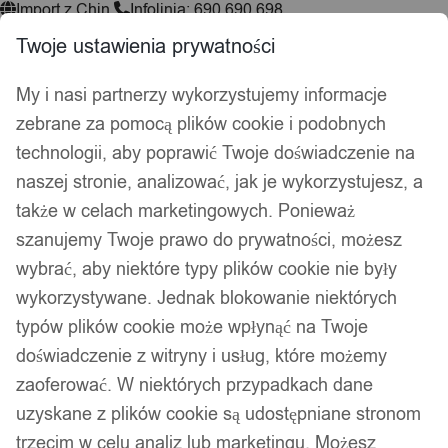
Import z Chin
Infolinia: 690 690 698
Twoje ustawienia prywatności
My i nasi partnerzy wykorzystujemy informacje
Wyszukiwarka
zebrane za pomocą plików cookie i podobnych
produktów
technologii, aby poprawić Twoje doświadczenie na
Hej, zaloguj się!
Ulubione
0,00
zł
naszej stronie, analizować, jak je wykorzystujesz, a
także w celach marketingowych. Ponieważ
Akcesoria wędkarskie
szanujemy Twoje prawo do prywatności, możesz
Psy i koty
Kuchnia
wybrać, aby niektóre typy plików cookie nie były
Łazienka
wykorzystywane. Jednak blokowanie niektórych
Dekoracje i ozdoby
typów plików cookie może wpłynąć na Twoje
Drukarki do etykiet
doświadczenie z witryny i usług, które możemy
Strona główna
/
Dom i Ogród
/
Narzędzia ogrodnicze
/ Nożyce i
zaoferować. W niektórych przypadkach dane
sekatory
uzyskane z plików cookie są udostępniane stronom
trzecim w celu analiz lub marketingu. Możesz