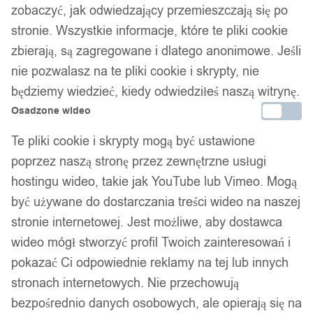
zobaczyć, jak odwiedzający przemieszczają się po
stronie. Wszystkie informacje, które te pliki cookie
WIECZNA Róża PODWÓJNA W SZKLE
zbierają, są zagregowane i dlatego anonimowe. Jeśli
Świecąca LED PREZENT
nie pozwalasz na te pliki cookie i skrypty, nie
będziemy wiedzieć, kiedy odwiedziłeś naszą witrynę.
79,99
zł
Osadzone wideo
Te pliki cookie i skrypty mogą być ustawione
poprzez naszą stronę przez zewnętrzne usługi
hostingu wideo, takie jak YouTube lub Vimeo. Mogą
być używane do dostarczania treści wideo na naszej
stronie internetowej. Jest możliwe, aby dostawca
wideo mógł stworzyć profil Twoich zainteresowań i
pokazać Ci odpowiednie reklamy na tej lub innych
stronach internetowych. Nie przechowują
bezpośrednio danych osobowych, ale opierają się na