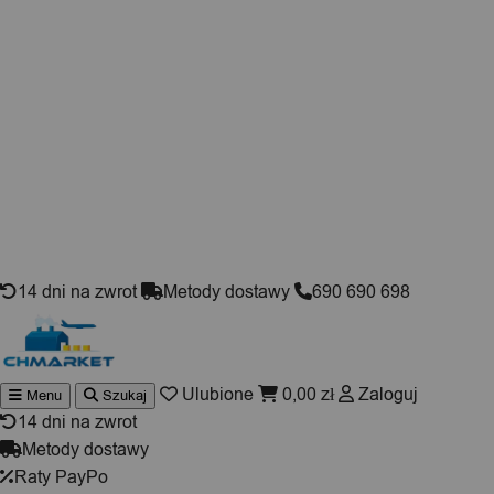
Skip to content
14 dni na zwrot
Metody dostawy
690 690 698
Ulubione
0,00
zł
Zaloguj
Menu
Szukaj
Wyszukiwarka
produktów
14 dni na zwrot
Metody dostawy
Raty PayPo