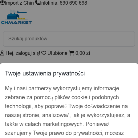
Import z Chin
Infolinia: 690 690 698
Wyszukiwarka
produktów
Hej, zaloguj się!
Ulubione
0,00
zł
Akcesoria wędkarskie
Twoje ustawienia prywatności
Psy i koty
Kuchnia
My i nasi partnerzy wykorzystujemy informacje
Łazienka
Dekoracje i ozdoby
zebrane za pomocą plików cookie i podobnych
Drukarki do etykiet
technologii, aby poprawić Twoje doświadczenie na
naszej stronie, analizować, jak je wykorzystujesz, a
Strona główna
/
Dom i Ogród
/
Florystyka
/ Kompozycje
także w celach marketingowych. Ponieważ
kwiatowe
szanujemy Twoje prawo do prywatności, możesz