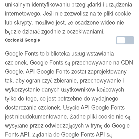
unikalnym identyfikowaniu przeglądarki i urządzenia
internetowego. Jeśli nie zezwolisz na te pliki cookie
lub skrypty, możliwe jest, że osadzone wideo nie
będzie działać zgodnie z oczekiwaniami.
WIECZNA Róża WIELOKOLOROWA W
Czcionki Google
SZKLE Świecąca LED PREZENT
Google Fonts to biblioteka usług wstawiania
Tęczowa
czcionek. Google Fonts są przechowywane na CDN
Google. API Google Fonts został zaprojektowany
74,99
zł
tak, aby ograniczyć zbieranie, przechowywanie i
wykorzystanie danych użytkowników końcowych
tylko do tego, co jest potrzebne do wydajnego
dostarczania czcionek. Użycie API Google Fonts
jest nieudokumentowane. Żadne pliki cookie nie są
wysyłane przez odwiedzających witrynę do Google
Twój zaufany marketplace oferujący najlepsze produkty
Fonts API. Żądania do Google Fonts API są
sprawdzonych marek. Bezpieczne zakupy z gwarancją jakości.