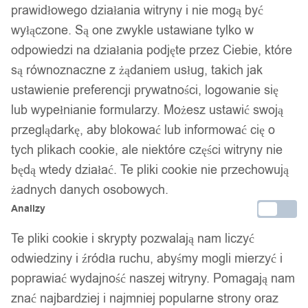
WIECZNA Róża PODWÓJNA W SZKLE
prawidłowego działania witryny i nie mogą być
Świecąca LED PREZENT
wyłączone. Są one zwykle ustawiane tylko w
odpowiedzi na działania podjęte przez Ciebie, które
69,99
zł
są równoznaczne z żądaniem usług, takich jak
ustawienie preferencji prywatności, logowanie się
lub wypełnianie formularzy. Możesz ustawić swoją
przeglądarkę, aby blokować lub informować cię o
tych plikach cookie, ale niektóre części witryny nie
będą wtedy działać. Te pliki cookie nie przechowują
żadnych danych osobowych.
Analizy
Te pliki cookie i skrypty pozwalają nam liczyć
odwiedziny i źródła ruchu, abyśmy mogli mierzyć i
poprawiać wydajność naszej witryny. Pomagają nam
znać najbardziej i najmniej popularne strony oraz