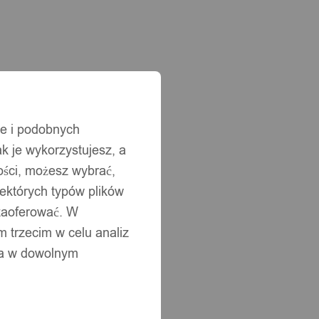
ie i podobnych
ak je wykorzystujesz, a
ści, możesz wybrać,
iektórych typów plików
 zaoferować. W
 trzecim w celu analiz
ia w dowolnym