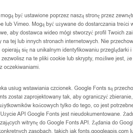
ty mogą być ustawione poprzez naszą stronę przez zewnęt
be lub Vimeo. Mogą być używane do dostarczania treści w
liwe, aby dostawca wideo mógł stworzyć profil Twoich za
 na tej lub innych stronach internetowych. Nie przecho
opierają się na unikalnym identyfikowaniu przeglądarki i
zonych marek. Bezpieczne zakupy z gwarancją jakości.
e zezwolisz na te pliki cookie lub skrypty, możliwe jest, 
 z oczekiwaniami.
oteka usług wstawiania czcionek. Google Fonts są prze
ts został zaprojektowany tak, aby ograniczyć zbieranie
użytkowników końcowych tylko do tego, co jest potrzeb
 Użycie API Google Fonts jest nieudokumentowane. Żadne
ających witrynę do Google Fonts API. Żądania do Googl
nkretnych zasobach, takich jak fonts.googleapis.com lu