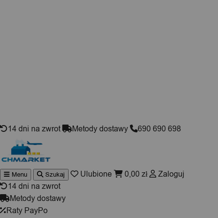
Skip to content
14 dni na zwrot
Metody dostawy
690 690 698
Ulubione
0,00
zł
Zaloguj
Menu
Szukaj
Wyszuki
produktó
14 dni na zwrot
Metody dostawy
Raty PayPo