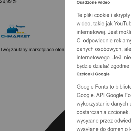
29,99
zł
Osadzone wideo
Te pliki cookie i skryp
wideo, takie jak YouTu
internetowej. Jest moż
Ci odpowiednie reklamy
danych osobowych, ale 
Twój zaufany marketplace oferujący najlepsze produkty sprawd
internetowego. Jeśli ni
Facebook
będzie działać zgodnie
Czcionki Google
Google Fonts to bibli
Google. API Google Fon
wykorzystanie danych 
dostarczania czcionek.
wysyłane przez odwiedz
wysyłane do domen o ko