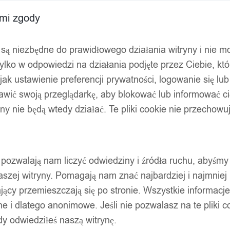
ami zgody
ty są niezbędne do prawidłowego działania witryny i nie 
ylko w odpowiedzi na działania podjęte przez Ciebie, kt
jak ustawienie preferencji prywatności, logowanie się lu
awić swoją przeglądarkę, aby blokować lub informować cię
ryny nie będą wtedy działać. Te pliki cookie nie przecho
ty pozwalają nam liczyć odwiedziny i źródła ruchu, abyśmy
szej witryny. Pomagają nam znać najbardziej i najmniej
ący przemieszczają się po stronie. Wszystkie informacje, 
KON TARAS OGRÓD OZDOBNA PIĘKNA
e i dlatego anonimowe. Jeśli nie pozwalasz na te pliki co
dy odwiedziłeś naszą witrynę.