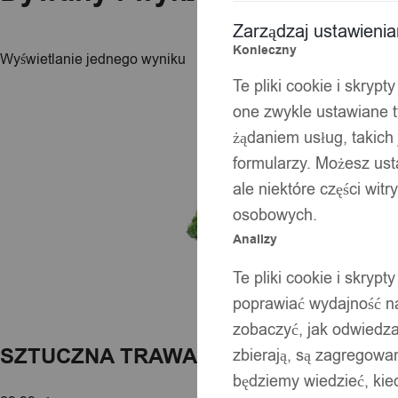
Zarządzaj ustawieni
Konieczny
Wyświetlanie jednego wyniku
Te pliki cookie i skryp
one zwykle ustawiane t
żądaniem usług, takich 
formularzy. Możesz ust
ale niektóre części wit
osobowych.
Analizy
Te pliki cookie i skryp
poprawiać wydajność na
zobaczyć, jak odwiedzaj
SZTUCZNA TRAWA TRAWNIK NA BAL
zbierają, są zagregowan
będziemy wiedzieć, kie