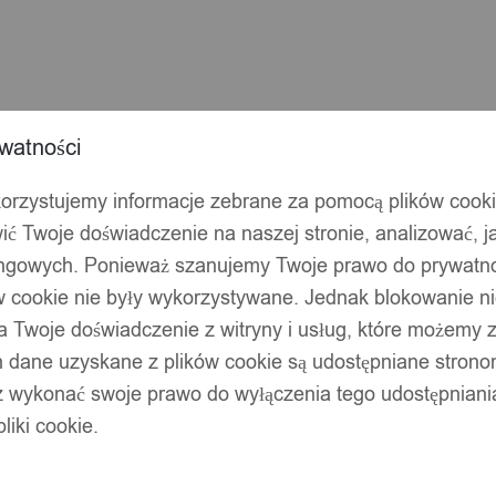
warka
w
watności
korzystujemy informacje zebrane za pomocą plików cook
ić Twoje doświadczenie na naszej stronie, analizować, j
ingowych. Ponieważ szanujemy Twoje prawo do prywatno
ów cookie nie były wykorzystywane. Jednak blokowanie n
 Twoje doświadczenie z witryny i usług, które możemy
 dane uzyskane z plików cookie są udostępniane stronom
z wykonać swoje prawo do wyłączenia tego udostępnian
liki cookie.