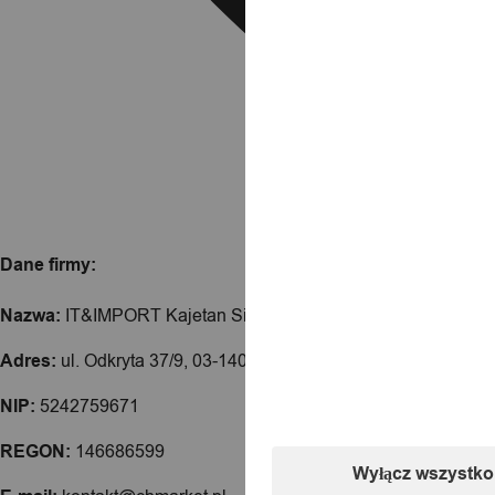
Dane firmy:
Nazwa:
IT&IMPORT Kajetan Sikorski
Adres:
ul. Odkryta 37/9, 03-140 Warszawa
NIP:
5242759671
REGON:
146686599
Wyłącz wszystko