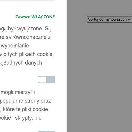
Zawsze WŁĄCZONE
Kolejność
sortowania
mogą być wyłączone. Są
óre są równoznaczne z
b wypełnianie
 o tych plikach cookie,
wują żadnych danych
 mogli mierzyć i
 popularne strony oraz
które te pliki cookie
 30x30cm
okie i skrypty, nie