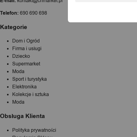
E-mail:
kontakt@chmarket.pl
Telefon:
690 690 698
Kategorie
Dom i Ogród
Firma i usługi
Dziecko
Supermarket
Moda
Sport i turystyka
Elektronika
Kolekcje i sztuka
Moda
Obsługa Klienta
Polityka prywatności