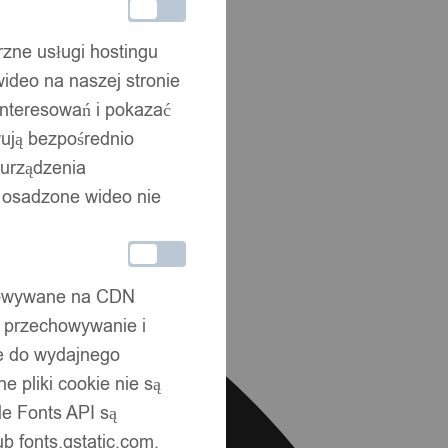
rzne usługi hostingu
ideo na naszej stronie
interesowań i pokazać
wują bezpośrednio
 urządzenia
że osadzone wideo nie
chowywane na CDN
, przechowywanie i
ne do wydajnego
 pliki cookie nie są
e Fonts API są
b fonts.gstatic.com.